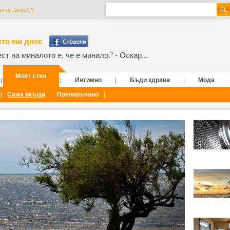
ли го жените?
то ми днес
т на миналото е, че е минало.” - Оскар...
Моят стил
Интимно
Бъди здрава
Мода
|
|
|
|
Сама вкъщи
Препоръчано
|
|
|