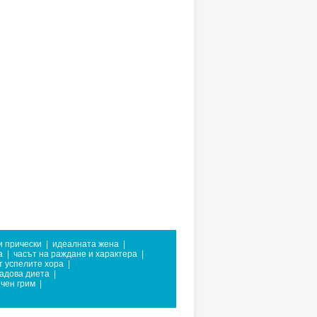
и прически
|
идеалната жена
|
а
|
часът на раждане и характера
|
т успелите хора
|
адова диета
|
чен грим
|