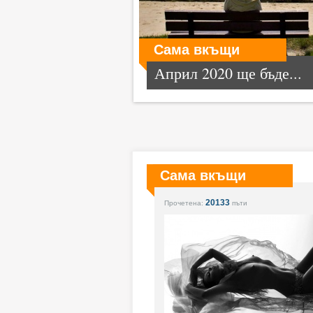
Сама вкъщи
Април 2020 ще бъде...
Сама вкъщи
20133
Прочетена:
пъти