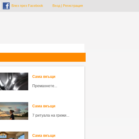
Влез през Facebook
Вход
|
Регистрация
Сама вкъщи
Премахнете...
Сама вкъщи
7 ритуала на грижи...
Сама вкъщи