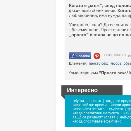
Когато е „мъж”, след полов
физическо облекчение.
Когато
любвеобилна, има нужда да п
Уникално, нали? Да се опитва
- безсмислено. Просто жените
„просто” и става нещо по-с
21:03 | 03-13-12
Из
Елементи:
просто секс
,
любов
,
обв
Коментари към
"Просто секс! М
Интересно
обувки за есента
|
как да се пред
какво той ще прости
|
лесни прич
какво искат жените
|
съдбата
|
т
как да премахнем целулита
|
най
защо се разделят хората
|
най-до
как да спортувате ефективно
|