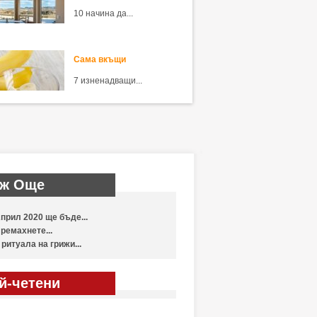
10 начина да...
Сама вкъщи
7 изненадващи...
ж Още
прил 2020 ще бъде...
ремахнете...
 ритуала на грижи...
й-четени