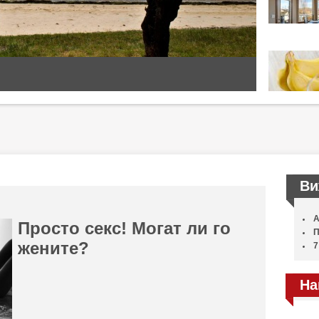
Ви
А
Просто секс! Могат ли го
П
жените?
7
На