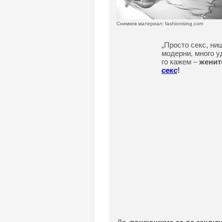
Снимков материал: fashionising.com
„Просто секс, ни
модерни, много уд
го кажем –
женит
секс
!