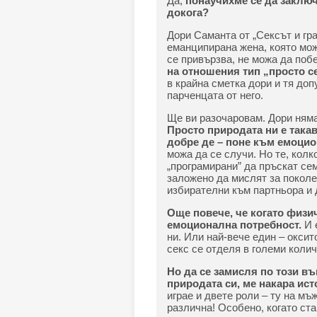
Да,
понаучихме се да заключ
докога?
Дори Саманта от „Сексът и гр
еманципирана жена, която мож
се привързва, не можа да поб
на отношения тип „просто се
в крайна сметка дори и тя доп
парченцата от него.
Ще ви разочаровам. Дори няма
Просто природата ни е такав
добре де – поне към емоци
можа да се случи. Но те, колк
„програмирани” да пръскат сем
заложено да мислят за поколен
избирателни към партньора и д
Още повече, че когато физи
емоционална потребност.
И е
ни. Или най-вече един – оксит
секс се отделя в големи коли
Но да се замисля по този въ
природата си, ме накара ист
играе и двете роли – ту на мъж
различна! Особено, когато ста