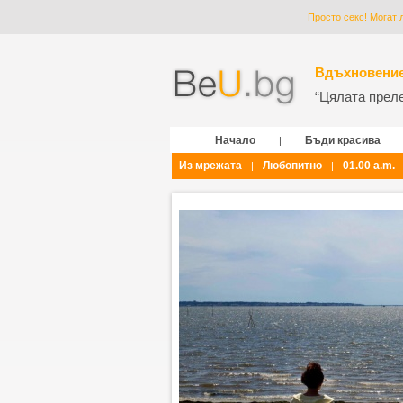
Просто секс! Могат 
Вдъхновение
“Цялата прелес
Начало
Бъди красива
|
Из мрежата
Любопитно
01.00 a.m.
|
|