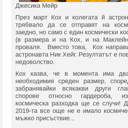
Джесика Мейр
През март Кох и колегата й астро
трябвало да се отправят на косм
заедно, но само с един космически к
(в размера и на Кох, и на Маклейн
проваля. Вместо това, Кох направи
астронавта Ник Хейг. Резултатът е п
недоволство.
Кох казва, че в момента има дв
необходимия среден размер, спор
забранявайки всякакви други гла
спорове относно гардероба, и
космическа разходка ще се случи! 
2019-та все още не е имало космиче
мъжко присъствие...