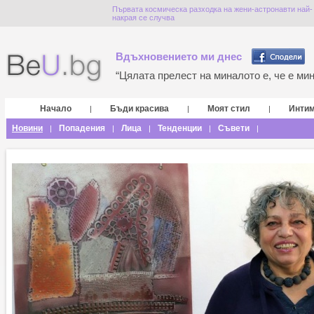
Първата космическа разходка на жени-астронавти най-
накрая се случва
Вдъхновението ми днес
“Цялата прелест на миналото е, че е мина
Начало
Бъди красива
Моят стил
Инти
|
|
|
Новини
Попадения
Лица
Тенденции
Съвети
|
|
|
|
|