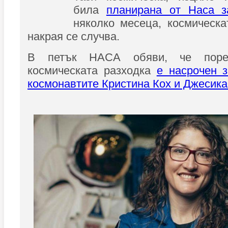
била
планирана от Наса з
няколко месеца, космическа
накрая се случва.
В петък НАСА обяви, че поре
космическата разходка
е насрочен 
космонавтите Кристина Кох и Джесик