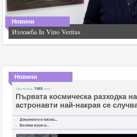
Новини
Изложба In Vino Veritas
Новини
7465
Прочетена:
пъти
Първата космическа разходка на
астронавти най-накрая се случв
Документи и писма...
Велики жени в...