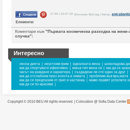
17:30 | 10-07-19
anicabanit
Източник: BeU.bg | Автор:
Елементи:
Коментари към
"Първата космическа разходка на жени-
случва":
Интересно
лесна диета
|
неустоим грим
|
идеалната жена
|
шоколадова ди
как да спортувате ефективно
|
какъв тип жена си
|
как да се хра
часът на раждане и характера
|
създадени ли сте един за друг
|
как да отслабнем през есента и зимата
|
проблеми във връзката
как да се предпазим от грип и настинка
|
какво правят успелите х
как да си по-красива
|
Copyright © 2010 BEU All rights reserved. |
Colocation @ Sofia Data Center