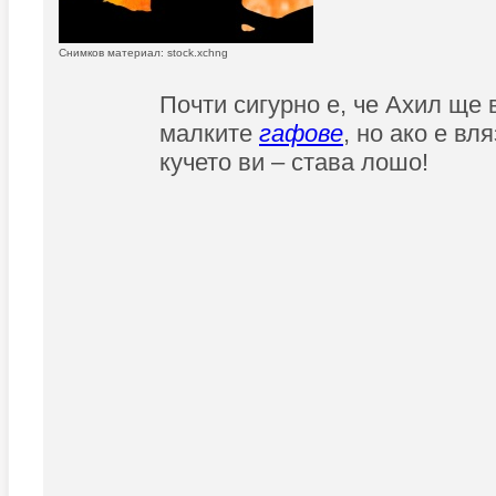
Снимков материал: stock.xchng
Почти сигурно е, че Ахил ще 
малките
гафове
, но ако е вл
кучето ви – става лошо!