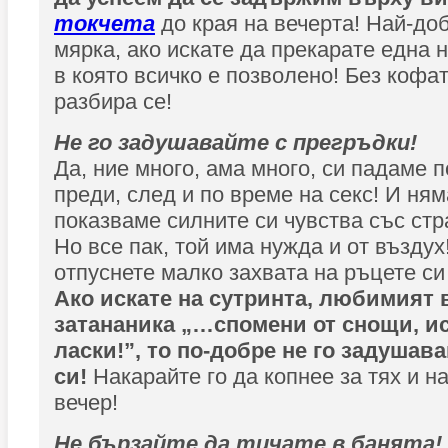
токчета
до края на вечерта! Най-до
мярка, ако искате да прекарате една
в която всичко е позволено! Без кофат
разбира се!
Не го задушавайте с прегръдки!
Да, ние много, ама много, си падаме 
преди, след и по време на секс! И ня
показваме силните си чувства със стр
Но все пак, той има нужда и от въздух!
отпуснете малко захвата на ръцете си
Ако искате на сутринта, любимият в
затананика „…спомени от снощи, и
ласки!”, то по-добре не го задушав
си!
Накарайте го да копнее за тях и 
вечер!
Не бързайте да тичате в банята!