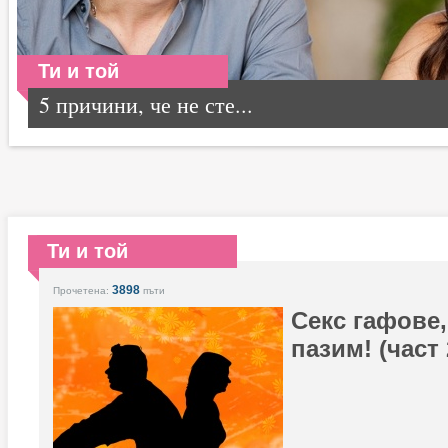
Ти и той
5 причини, че не сте...
Ти и той
3898
Прочетена:
пъти
Секс гафове,
пазим! (част 