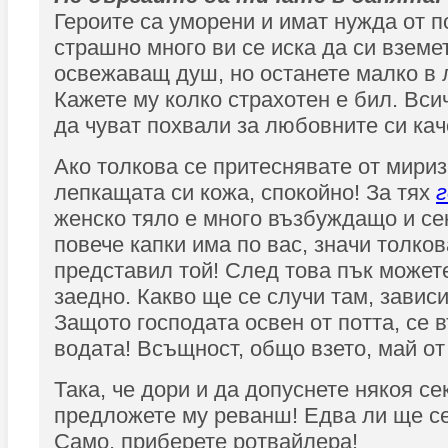
Героите са уморени и имат нужда от п
страшно много ви се иска да си вземе
освежаващ душ, но останете малко в л
Кажете му колко страхотен е бил. Вс
да чуват похвали за любовните си кач
Ако толкова се притеснявате от мири
лепкащата си кожа, спокойно! За тях
женско тяло е много възбуждащо и сек
повече капки има по вас, значи толков
представил той! След това пък можете
заедно. Какво ще се случи там, зависи
Защото господата освен от потта, се 
водата! Всъщност, общо взето, май от
Така, че дори и да допуснете някоя се
предложете му реванш! Едва ли ще се
Само, приберете ротвайлера!