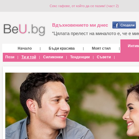
Секс гафове, от който да се пазим! (част 2)
Вдъхновението ми днес
“Цялата прелест на миналото е, че е мин
Инти
Начало
Бъди красива
Моят стил
|
|
|
Пози
Ти и той
Силиконки
Тенденции
Съвети
|
|
|
|
|