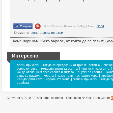
11:30 | 07-20-11
Лола
Източник: BeU.bg | Автор:
Елементи:
секс
,
гафове
,
оргазъм
Коментари към
"Секс гафове, от който да се пазим! (част
Интересно
лесни прически
|
как да се предпазим от грип и настинка
|
свеще
сериозен ли е
|
модерни визии за есента
|
прически за есента
|
как да отслабнем през есента и зимата
|
обувки за есента
|
какв
защо се разделят хората
|
какво правят успелите хора
|
проблем
най-добрият секс
|
идеалната жена
|
женски прически
|
как да 
съдбата
|
Copyright © 2010 BEU All rights reserved. |
Colocation @ Sofia Data Center