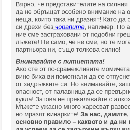
Вярно, че представителите на силния 
да не обръщат особено внимание на 
неща, които така ни дразнят! Като да 
си дрехи без
чорапите
, напимер. Но а
ние сме застраховани от подобни греш
лъжете! Не само, че не сме, но те мог
партньора ни, също толкова силно!
Внимавайте с питиетата!
Ако сте от по-срамежливите момичета
вино биха ви помогнали да се отпусне
от задръжките си. Но внимавайте, за
опасност, от палавница да се превърн
кукла! Затова не прекалявайте с алко
Мъжете ужасно много харесват разве
но мразят винарките!
За нас, дамите
основно правило – каквото и да ни 
да успеем да се задържим върху ви