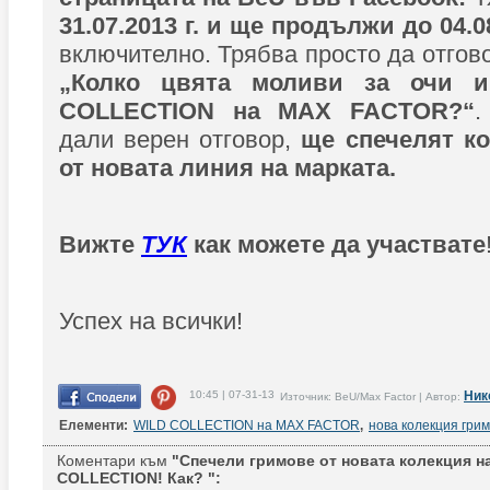
31.07.2013 г. и ще продължи до 04.08
включително. Трябва просто да отгов
„Колко цвята моливи за очи 
COLLECTION на MAX FACTOR?“
.
дали верен отговор,
ще спечелят к
от новата линия на марката.
Вижте
ТУК
как можете да участвате
Успех на всички!
10:45 | 07-31-13
Ник
Източник: BeU/Max Factor | Автор:
Елементи:
WILD COLLECTION на MAX FACTOR
,
нова колекция грим
Коментари към
"Спечели гримове от новата колекция н
COLLECTION! Как? ":