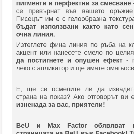
пигменти и перфектни за смесване
се превърнат във вашето оръжие 
Писецът им е с гелообразна текстур
бъдат използвани както като сен
очна линия.
Изтеглете фина линия по ръба на к
акцент или нанесете смело по цели
да постигнете и опушен ефект
- п
леко с апликатор и ще имате омагьос
Е, ще се осмелите ли да извадит
страна на показ? Ако отговорът ви е 
изненада за вас, приятели!
BeU и Max Factor обявяват 
страницата на BeU във Facebook!
Т