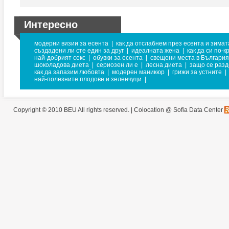
Интересно
модерни визии за есента
|
как да отслабнем през есента и зимат
създадени ли сте един за друг
|
идеалната жена
|
как да си по-к
най-добрият секс
|
обувки за есента
|
свещени места в България
шоколадова диета
|
сериозен ли е
|
лесна диета
|
защо се разд
как да запазим любовта
|
модерен маникюр
|
грижи за устните
|
най-полезните плодове и зеленчуци
|
Copyright © 2010 BEU All rights reserved. |
Colocation @ Sofia Data Center