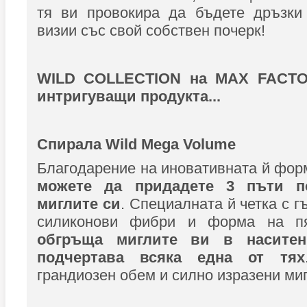
тя ви провокира да бъдете дръзки
визии със свой собствен почерк!
WILD COLLECTION на MAX FACTO
интригуващи продукта...
Спирала Wild Mega Volume
Благодарение на иновативната й фо
можете да придадете 3 пъти п
миглите си
. Специалната й четка с 
силиконови фибри и форма на пя
обгръща миглите ви в насите
подчертава всяка една от тях
грандиозен обем и силно изразени ми