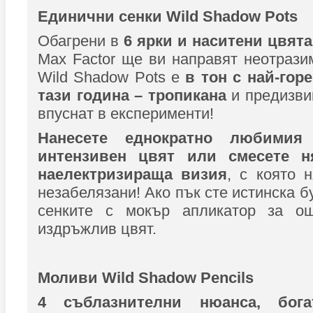
Единични сенки Wild Shadow Pots
Обагрени в
6 ярки и наситени цвята
Max Factor ще ви направят неотрази
Wild Shadow Pots е
в тон с най-гор
тази година – тропикана
и предизви
впуснат в експерименти!
Нанесете еднократно любими
интензивен цвят или смесете н
наелектризираща визия
, с която 
незабелязани! Ако пък сте истинска б
сенките с мокър апликатор за ощ
издръжлив цвят.
Моливи Wild Shadow Pencils
4 съблазнителни нюанса, бог