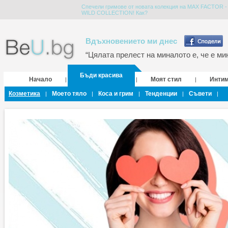
Спечели гримове от новата колекция на MAX FACTOR -
WILD COLLECTION! Как?
Вдъхновението ми днес
“Цялата прелест на миналото е, че е мин
Бъди красива
Начало
Моят стил
Инти
|
|
|
Козметика
Моето тяло
Коса и грим
Тенденции
Съвети
|
|
|
|
|