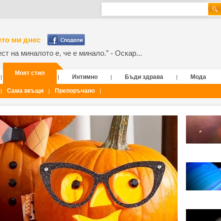
то ми днес
т на миналото е, че е минало.” - Оскар...
Моят стил
Интимно
Бъди здрава
Мода
|
|
|
|
Сама вкъщи
Препоръчано
|
|
|