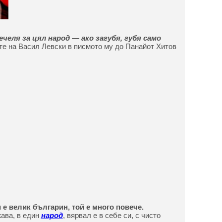
ечеля за цял народ — ако загубя, губя само
те на Васил Левски в писмото му до Панайот Хитов
 е велик българин, той е много повече.
ава, в един
народ
, вярвал е в себе си, с чисто