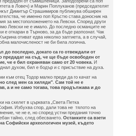
л предаден от съмишленици. Заподозрени са поп
итета в Ловеч) и Марин Поплуканов (председателят
орикът Димитър Страшимиров публикува обширен
зателства, че именно поп Кръстю става доносник на
ния за местоположението на Левски. Според други
мо Левски не е имало. До последно османците не
ки е откаран в Търново, за да бъде разпознат. Чак
 Къкрина отиват едва няколко заптиета, а в случай,
добна малочисленост не би била логична.
л до последно, докато са го отвеждали от
о предадат на съд, че ще бъде освободен от
, че е бил охраняван само от 20 човека.
И
аднал духом, бил е бодър и с присъствие на духа.
ми към отец Тодор малко преди да го качат на
но след мен са хиляди"
.
Сам той не е
в, а и не само тогава, това продължава и до
ки на скелет в църквата „Света Петка
офия. Избухва спор, дали това не тялото на
нение, че не е, но според устни предания точно
ребан тайно, след обесването.
Останките са взети
на Софийски археологичен музей, където