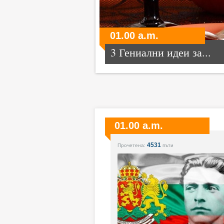
01.00 a.m.
3 Гениални идеи за...
01.00 a.m.
4531
Прочетена:
пъти