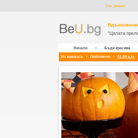
Спи, Дяконе!
Вдъхновение
“Цялата прелес
Начало
Бъди красива
|
Из мрежата
Любопитно
01.00 a.m.
|
|