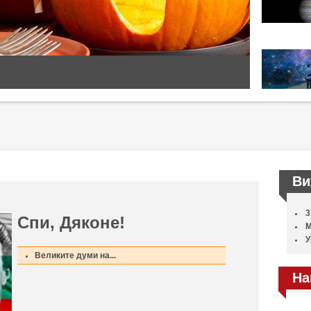
Ви
3
Спи, Дяконе!
М
У
Великите думи на...
На