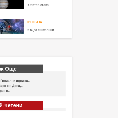
Юпитер става...
01.00 a.m.
5 вида синхронни...
ж Още
 Гениални идеи за...
арс е в Дева,...
ран е...
й-четени