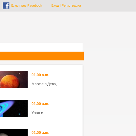
Влез през Facebook
Вход
|
Регистрация
01.00 a.m.
Марс е в Дева,...
01.00 a.m.
Уран е...
01.00 a.m.