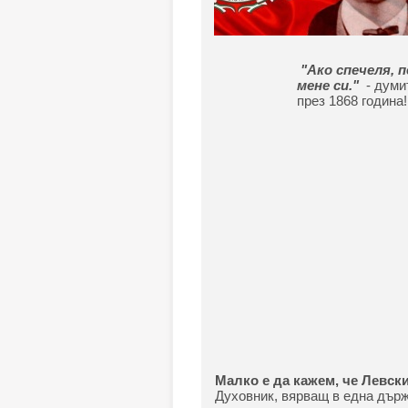
"Ако спечеля, п
мене си."
- думи
през 1868 година!
Малко е да кажем, че Левски
Духовник, вярващ в една държ