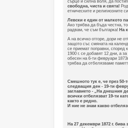
сърце и силна воля, да постиг
свободна, чиста и свята!
Роди
етническите и религиозните с
Левски е един от малкото па
Ако трябва да бъда честна, то
радвам, че съм българка!
На к
А на всичко отгоре, дори не о
защото със смяната на кален
се приемат поправки, според 
1900 г. се добавят 12 дни, а з
обесен на 6-ти февруари 1873г
трябва да отбелязваме паметта
Смешното тук е, че през 50-т
следващия ден - 19-ти февр
заглавието - „На днешния де
всички отбелязват 19-ти като
както е редно.
И ние не знам какво отбеляз
На 27 декември 1872 г. бива