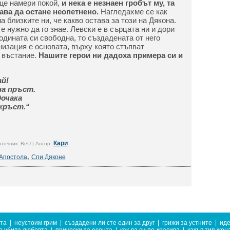
ще намери покой,
и нека е незнаен гробът му, та
ава да остане неопетнено.
Нагледахме се как
а близките ни, че какво остава за този на Дякона.
 е нужно да го знае. Левски е в сърцата ни и дори
одината си свободна, то създадената от него
зация е основата, върху която стъпват
 въстание.
Нашите герои ни дадоха примера си и
ай!
на пръст.
дочака
кръст.“
Кари
точник: BeU | Автор:
Апостола
,
Спи Дяконе
та
|
неустоим грим
|
създадени ли сте един за друг
|
грижи за устните
|
иде