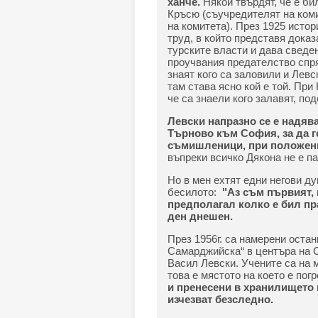
ханче.
Някой твърдят, че е би
Кръсю (съучредителят на ком
на комитета). През 1925 ист
труд, в който представя дока
турските власти и дава сведе
проучвания предателство спря
знаят кого са заловили и Левс
там става ясно кой е той. При
че са знаели кого залавят, по
Левски напразно се е надява
Търново към София, за да г
съмишленици, при положение
въпреки всичко Дякона не е п
Но в мен ехтят едни негови ду
бесилото:
"Аз съм първият, 
предполагал колко е бил пра
ден днешен.
През 1956г. са намерени остан
Самарджийска“ в центъра на С
Васил Левски. Учените са на м
това е мястото на което е пог
и пренесени в хранилището 
изчезват безследно.