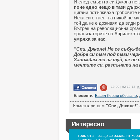
И след смъртта си Дякона не 
поне едно нещо в тази държ
цигани потъпкваха гробовете н
Нека си е таен, на никой не му
той да не е доживял да види р
Вътрешна революционна органи
организаторите на Априлското
умряха за нас.
“Спи, Дяконе! Не се събужд
Добре си там под тази чер
Завиждам ти за туй, че не 
мечтите си, разпънати на 
19:00 | 02-19-13
Из
Елементи:
Васил Левски обесване
,
Коментари към
"Спи, Дяконе!":
Интересно
трикчета
|
защо се разделят хора