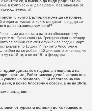
не мечтата си,
а именно да види родината си
на, в която всички да са равни, без значение от
и принадлежности!
триоти, с които България може да се гордее.
й е един от малкото, които ми дават повод да се
ого да се възхищавам сега!?
тбелязваме истинската дата на обесването му,
дарите от Юлианския към Грегорианския календар
които за всички събития случили се преди 1 март
а останалите по 13 дни. И тъй като Апостола е
., трябва да се добавят 12 дни, което означава, че
 му на 18-ти, а не на 19-ти февруари.
е години датата се е паднала в неделя, а на
уари, вестник „Работническо дело” излиза със
н увисва на бесилото…”. И от тогава на сам
 деня, в който Апостола е обесен, а не на 18-ти,
ваме всъщност...
 заловен от турската полиция до Къкринското