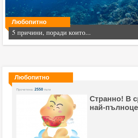
Любопитно
5 причини, поради които...
Любопитно
2550
Прочетена:
пъти
Странно! В 
най-пълноце