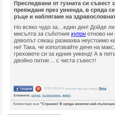
Преследвани от гузната си съвест 
преяждане през уикенда, в сряда с
ръце и наблягаме на здравословнат
Но всяко чудо за…един ден! Дойде ли
мисълта за съботния
купон
отново ни 
дяволът сякаш размахва неустоимо к
ни! Така, че използвайте деня на макс,
греховете си за идния уикенд! А в пет
двойно питие… с чиста съвест!
07:05 | 09-14-11
Лола
Източник: BeU.bg | Автор:
Елементи:
сряда
,
пълноценен
,
живот
Коментари към
"Странно! В сряда живеем най-пълноцен