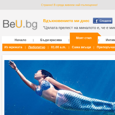
Странно! В сряда живеем най-пълноценно!
Вдъхновението ми днес
“Цялата прелест на миналото е, че е мин
Моят стил
Начало
Бъди красива
Инти
|
|
|
Из мрежата
Любопитно
01.00 a.m.
Сама вкъщи
Препоръча
|
|
|
|