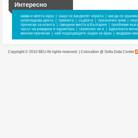
Интересно
каква е моята аура
|
защо се разделят хората
|
как да се храним
шоколадова диета
|
трикчета
|
съдбата
|
празничен грим
|
неу
прически за есента
|
свещени места в България
|
проблеми във 
часът на раждане и характера
|
сериозен ли е
|
идеалната жена
женски прически
|
най-подходящите зодии за брак
|
модерен ма
Copyright © 2010 BEU All rights reserved. |
Colocation @ Sofia Data Center