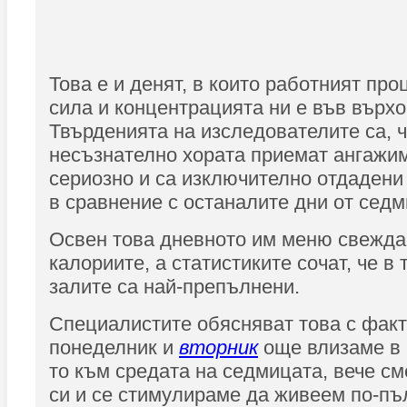
Това е и денят, в които работният про
сила и концентрацията ни е във върх
Твърденията на изследователите са, ч
несъзнателно хората приемат ангажим
сериозно и са изключително отдадени
в сравнение с останалите дни от седм
Освен това дневното им меню свежд
калориите, а статистиките сочат, че в
залите са най-препълнени.
Специалистите обясняват това с факта
понеделник и
вторник
още влизаме в 
то към средата на седмицата, вече с
си и се стимулираме да живеем по-пъ