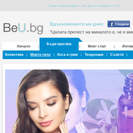
Стрии след раждане – как да се отървем от тях!
Вдъхновението ми днес
“Цялата прелест на миналото е, че е мин
Бъди красива
Начало
Моят стил
Инти
|
|
|
Козметика
Моето тяло
Коса и грим
Тенденции
Съвети
|
|
|
|
|