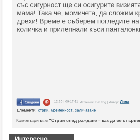
със сигурност ще си осигурите визията
мама! Така че, момичета, да сложим к
дрехи! Време е съберем погледите на 
количка и прилепнали къси панталонк
12:20 | 09-17-11
Лола
Източник: BeU.bg | Автор:
Елементи:
стрии
,
бременност
,
заличаване
Коментари към
"Стрии след раждане – как да се отървем
Интересно