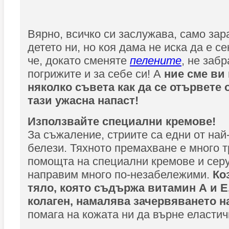
Вярно, всичко си заслужава, само зар
детето ни, но коя дама не иска да е с
че, докато сменяте
пелените
, не заб
погрижите и за себе си! А
ние сме ви
няколко съвета как да се отървете 
тази ужасна напаст!
Използвайте специални кремове!
За съжаление, стриите са едни от най
белези. Тяхното премахване е много т
помощта на специални кремове и серу
направим много по-незабележими.
Ко
тяло, която съдържа витамин А и Е
колаген, намалява зачервяването н
помага на кожата ни да върне еластич