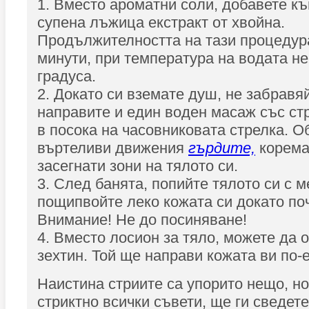
1. Вместо ароматни соли, добавете къ
супена лъжица екстракт от хвойна.
Продължителността на тази процедура
минути, при температура на водата не
градуса.
2. Докато си вземате душ, не забравя
направите и един воден масаж със стр
в посока на часовниковата стрелка. О
въртеливи движения
гърдите,
корема
засегнати зони на тялото си.
3. След банята, попийте тялото си с м
пощипвойте леко кожата си докато по
Внимание! Не до посиняване!
4. Вместо лосион за тяло, можете да 
зехтин. Той ще направи кожата ви по-
Наистина стриите са упорито нещо, но
стриктно всички съвети, ще ги сведет