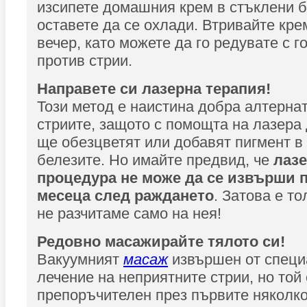
изсипете домашния крем в стъклени б
оставете да се охлади. Втривайте кре
вечер, като можете да го редувате с г
против стрии.
Направете си лазерна терапия!
Този метод е наистина добра алтерна
стриите, защото с помощта на лазера
ще обезцветят или добавят пигмент в
белезите. Но имайте предвид, че
лазе
процедура не може да се извърши п
месеца след раждането
. Затова е т
не разчитаме само на нея!
Редовно масажирайте тялото си!
Вакуумният
масаж
извършен от специ
лечение на неприятните стрии, но той
препоръчителен през първите няколк