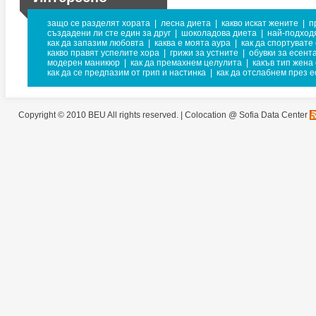
защо се разделят хората
|
лесна диета
|
какво искат жените
|
п
създадени ли сте един за друг
|
шоколадова диета
|
най-подход
как да запазим любовта
|
каква е моята аура
|
как да спортувате
какво правят успелите хора
|
грижи за устните
|
обувки за есент
модерен маникюр
|
как да премахнем целулита
|
какъв тип жена 
как да се предпазим от грип и настинка
|
как да отслабнем през е
Copyright © 2010 BEU All rights reserved. |
Colocation @ Sofia Data Center