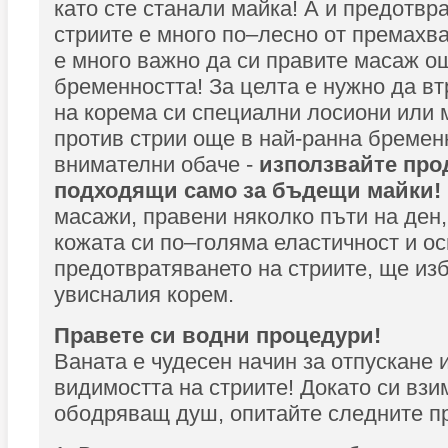
като сте станали майка! А и предотвр
стриите е много по–лесно от премахва
е много важно да си правите масаж о
бременността! За целта е нужно да вт
на корема си специални лосиони или
против стрии още в най-ранна бремен
внимателни обаче -
използвайте про
подходящи само за бъдещи майки!
масажи, правени няколко пъти на ден,
кожата си по–голяма еластичност и ос
предотвратяването на стриите, ще изб
увисналия корем.
Правете си водни процедури!
Ваната е чудесен начин за отпускане 
видимостта на стриите! Докато си вз
ободряващ душ, опитайте следните п