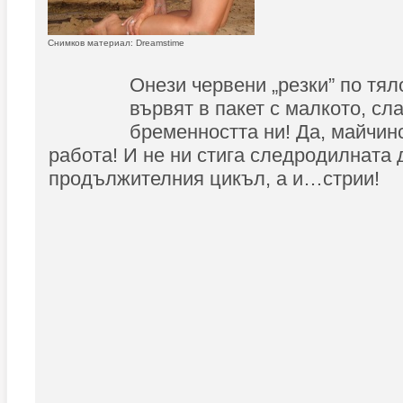
Снимков материал: Dreamstime
Онези червени „резки” по тял
вървят в пакет с малкото, сл
бременността ни! Да, майчин
работа! И не ни стига следродилната 
продължителния цикъл, а и…стрии!