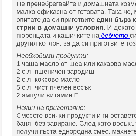
Не пренебрегвайте и домашната козмет
малко ефикасна от готовата. Така че,
опитате да си приготвите
един бърз 
стрии в домашни условия
. И докат
пюренцата и кашичките на
бебчето
с
другия котлон, за да си приготвите то
Необходими продукти:
1 чаша масло от шеа или какаово мас
2 с.л. пшеничен зародиш
2 с.л. коксово масло
5 с.л. чист пчелен восък
2 ампули витамин Е
Начин на приготвяне:
Смесете всички продукти и ги оставет
баня, без завиране. След като восъкът
получи гъста еднородна смес, махнете