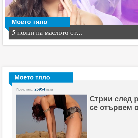
Моето тяло
5 ползи на маслото от...
Моето тяло
25954
Прочетена:
пъти
Стрии след р
се отървем о