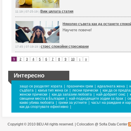
Виж цялата статия
11:19 | 07-25-19 |
Няколко съвета как да останете спокой
Научете повече!
стрес спокойни стресирани
17:45 | 07-19-19 |
1
2
3
4
5
6
7
8
9
10
›
»
Интересно
защо се разделят хората
|
празничен грим
|
идеалната жена
|
съдбата
|
какъв тип жена си
|
лесни прически
|
как да се предпа
женски прически
|
как да запазим любовта
|
най-добрият секс
|
свещени места в България
|
най-подходящите зодии за брак
|
с
какво убива любовта
|
грижи за устните
|
часът на раждане и ха
как да спортувате ефективно
|
Copyright © 2010 BEU All rights reserved. |
Colocation @ Sofia Data Center