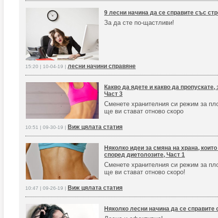
9 лесни начина да се справите със ст
За да сте по-щастливи!
лесни начини справяне
15:20 | 10-04-19 |
Какво да ядете и какво да пропускате,
Част 3
Сменете хранителния си режим за пл
ще ви стават отново скоро
Виж цялата статия
10:51 | 09-30-19 |
Няколко идеи за смяна на храна, които
според диетолозите, Част 1
Сменете хранителния си режим за пл
ще ви стават отново скоро!
Виж цялата статия
10:47 | 09-26-19 |
Няколко лесни начина да се справите