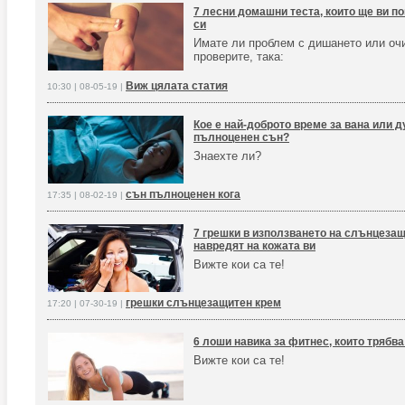
7 лесни домашни теста, които ще ви п
си
Имате ли проблем с дишането или оч
проверите, така:
Виж цялата статия
10:30 | 08-05-19 |
Кое е най-доброто време за вана или д
пълноценен сън?
Знаехте ли?
сън пълноценен кога
17:35 | 08-02-19 |
7 грешки в използването на слънцезащ
навредят на кожата ви
Вижте кои са те!
грешки слънцезащитен крем
17:20 | 07-30-19 |
6 лоши навика за фитнес, които трябв
Вижте кои са те!