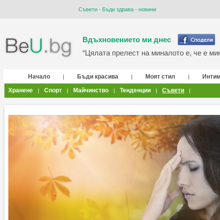
Съвети - Бъди здрава - новини
Вдъхновението ми днес
“Цялата прелест на миналото е, че е мин
Начало
Бъди красива
Моят стил
Инти
|
|
|
Хранене
Спорт
Майчинство
Тенденции
Съвети
|
|
|
|
|