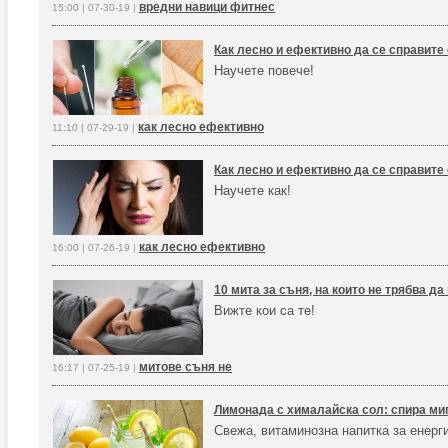
вредни навици фитнес
15:00 | 07-30-19 |
Как лесно и ефективно да се справите
Научете повече!
как лесно ефективно
11:10 | 07-29-19 |
Как лесно и ефективно да се справите
Научете как!
как лесно ефективно
16:00 | 07-26-19 |
10 мита за съня, на които не трябва да
Вижте кои са те!
митове съня не
16:17 | 07-25-19 |
Лимонада с хималайска сол: спира ми
Свежа, витаминозна напитка за енерг