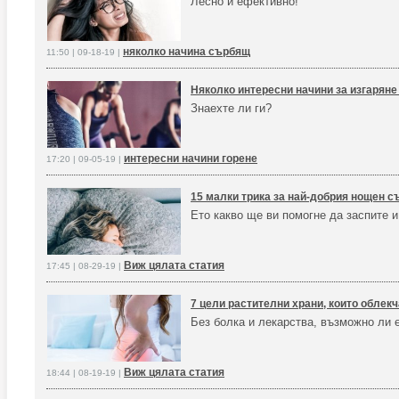
Лесно и ефективно!
няколко начина сърбящ
11:50 | 09-18-19 |
Няколко интересни начини за изгаряне
Знаехте ли ги?
интересни начини горене
17:20 | 09-05-19 |
15 малки трика за най-добрия нощен с
Ето какво ще ви помогне да заспите 
Виж цялата статия
17:45 | 08-29-19 |
7 цели растителни храни, които облек
Без болка и лекарства, възможно ли 
Виж цялата статия
18:44 | 08-19-19 |