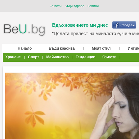
Съвети - Бъди здрава - новини
Вдъхновението ми днес
“Цялата прелест на миналото е, че е мин
Начало
Бъди красива
Моят стил
Инти
|
|
|
Хранене
Спорт
Майчинство
Тенденции
Съвети
|
|
|
|
|