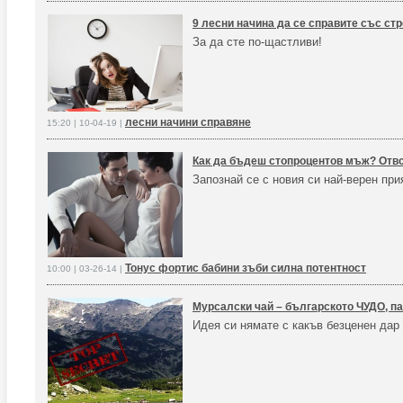
9 лесни начина да се справите със ст
За да сте по-щастливи!
лесни начини справяне
15:20 | 10-04-19 |
Как да бъдеш стопроцентов мъж? Отв
Запознай се с новия си най-верен при
Тонус фортис бабини зъби силна потентност
10:00 | 03-26-14 |
Мурсалски чай – българското ЧУДО, па
Идея си нямате с какъв безценен дар