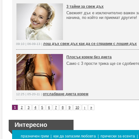
3 тайни за свеж дъх
Свежият дъх е изключително важен з
начина, по който ни приемат другите!
лош дъх свеж дъх как да се справим с лошия дъх
09:10 | 06-09-13 |
Плосък корем без диета
Само с 3 прости трика ще се сдобиет
отслабване диета корем
12:25 | 05-20-11 |
1
2
3
4
5
6
7
8
9
10
›
»
Интересно
празничен грим
|
как да запазим любовта
|
прически за есента
|