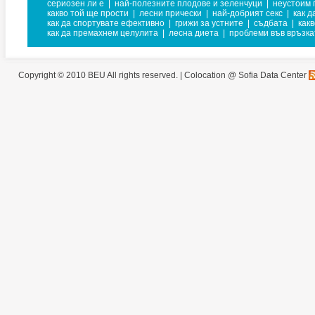
сериозен ли е
|
най-полезните плодове и зеленчуци
|
неустоим 
какво той ще прости
|
лесни прически
|
най-добрият секс
|
как д
как да спортувате ефективно
|
грижи за устните
|
съдбата
|
как
как да премахнем целулита
|
лесна диета
|
проблеми във връзка
Copyright © 2010 BEU All rights reserved. |
Colocation @ Sofia Data Center