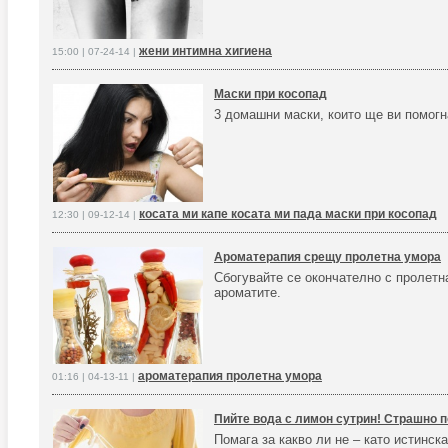
жени интимна хигиена
15:00 | 07-24-14 |
Маски при косопад
3 домашни маски, които ще ви помогн
косата ми капе косата ми пада маски при косопад
12:30 | 09-12-14 |
Ароматерапия срещу пролетна умора
Сбогувайте се окончателно с пролетн
ароматите.
ароматерапия пролетна умора
01:16 | 04-13-11 |
Пийте вода с лимон сутрин! Страшно п
Помага за какво ли не – като истинск