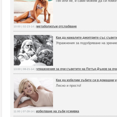
Ген или не, и сами можем да си помо
метаболизъм отслабване
10:00 | 02-23-14 |
Как да намалите диоптрите със съвет
Упражнения за подобряване на зрени
упражнения за очи съветите на Петър Дънов за оч
13:00 | 08-21-14 |
Как да избелим зъбите си в домашни 
Лесно и просто!
избелване на зъби усмивка
11:00 | 07-28-14 |