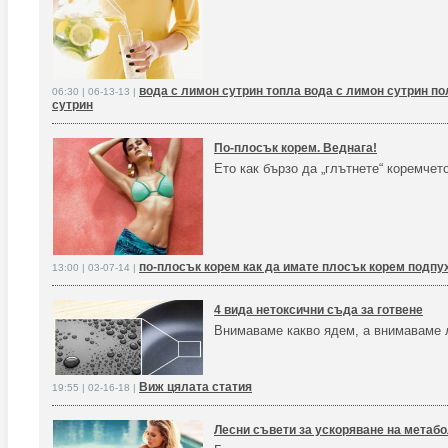
вода с лимон сутрин топла вода с лимон сутрин по
06:30 | 06-13-13 |
сутрин
По-плосък корем. Веднага!
Ето как бързо да „глътнете“ коремче
по-плосък корем как да имате плосък корем подпу
13:00 | 03-07-14 |
4 вида нетоксични съда за готвене
Внимаваме какво ядем, а внимаваме л
Виж цялата статия
19:55 | 02-16-18 |
Лесни съвети за ускоряване на метаб