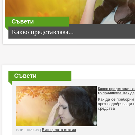
Съвети
Какво представлява...
Съвети
Какво представлява 
го причинява. Как да
Как да се преборим
чрез подобряващи н
средства
Виж цялата статия
19:01 | 10-16-19 |