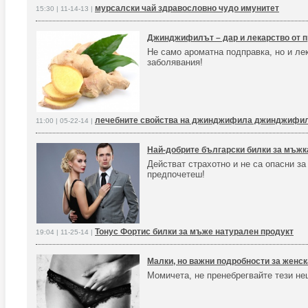
мурсалски чай здравословно чудо имунитет
15:30 | 11-14-13 |
Джинджифилът – дар и лекарство от 
Не само ароматна подправка, но и ле
заболявания!
лечебните свойства на джинджифила джинджифи
11:00 | 05-22-14 |
Най-добрите български билки за мъжк
Действат страхотно и не са опасни за 
предпочетеш!
Тонус Фортис билки за мъже натурален продукт
19:04 | 11-25-14 |
Малки, но важни подробности за женс
Момичета, не пренебрегвайте тези не