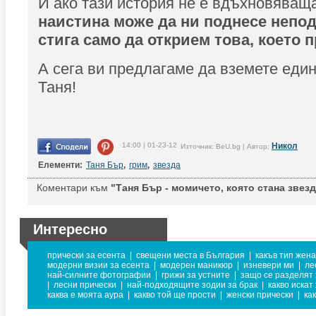
И ако тази история не е вдъхновяващ
наистина може да ни поднесе непод
стига само да открием това, което 
А сега ви предлагаме да вземете един
Таня!
14:00 | 01-23-12
Никол
Източник: BeU.bg | Автор:
Елементи:
Таня Бър
,
грим
,
звезда
Коментари към
"Таня Бър - момичето, която стана звезд
Интересно
прически за есента
|
свещени места в България
|
какъв тип жена
модерни визии за есента
|
модерен маникюр
|
изневери ми
|
ле
най-силните фотографии
|
грижи за устните
|
защо се разделят
|
лесни прически
|
най-подходящите зодии за брак
|
какво искат
каква е моята аура
|
какво той ще прости
|
женски прически
|
ка