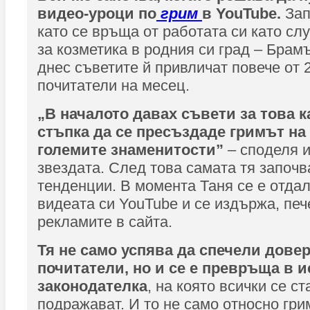
видео-уроци по
грим
в YouTube.
Зап
като се връща от работата си като сл
за козметика в родния си град – Брамъ
днес съветите й привличат повече от 
почитатели на месец.
„В началото давах съвети за това к
стъпка да се пресъздаде гримът на 
големите знаменитости”
– споделя 
звездата. След това самата тя започв
тенденции. В момента Таня се е отда
видеата си YouTube и се издържа, печ
рекламите в сайта.
Тя не само успява да спечели дове
почитатели, но и се е превръща в 
законодателка
, на която всички се с
подражават. И то не само относно гри