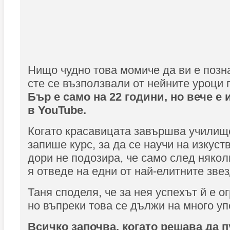
Нищо чудно това момиче да ви е позна
сте се възползвали от нейните уроци 
Бър е само на 22 години, но вече е
в YouTube.
Когато красавицата завършва училищ
запише курс, за да се научи на изкуств
дори не подозира, че само след някол
я отведе на едни от най-елитните зве
Таня споделя, че за нея успехът й е о
но въпреки това се дължи на много уп
Всичко започва, когато решава да 