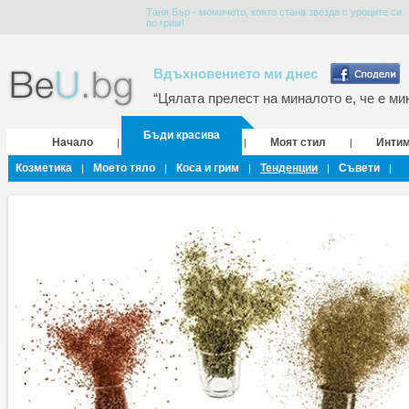
Таня Бър - момичето, която стана звезда с уроците си
по грим!
Вдъхновението ми днес
“Цялата прелест на миналото е, че е мин
Бъди красива
Начало
Моят стил
Инти
|
|
|
Козметика
Моето тяло
Коса и грим
Тенденции
Съвети
|
|
|
|
|