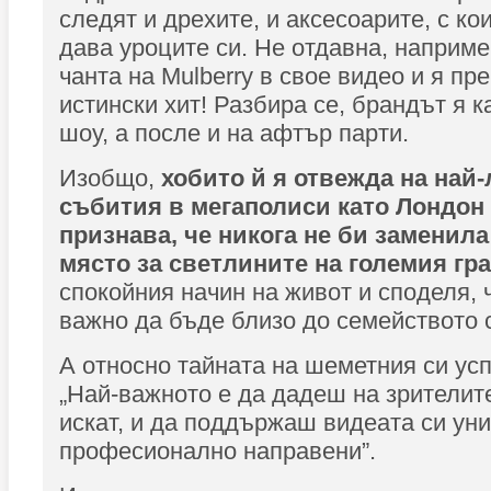
следят и дрехите, и аксесоарите, с ко
дава уроците си. Не отдавна, наприме
чанта на Mulberry в свое видео и я пр
истински хит! Разбира се, брандът я к
шоу, а после и на афтър парти.
Изобщо,
хобито й я отвежда на най
събития в мегаполиси като Лондон 
признава, че никога не би заменила
място за светлините на големия гр
спокойния начин на живот и споделя, ч
важно да бъде близо до семейството 
А относно тайната на шеметния си усп
„Най-важното е да дадеш на зрителите
искат, и да поддържаш видеата си ун
професионално направени”.