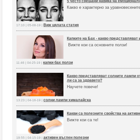
5 често срещани навика на емоционал
Какво е характерно за уравновесенит
Виж цялата статия
17:10 | 05-08-19 |
Капките на Бах - какво представляват 
Вижте кои са основните ползи!
капки бах ползи
11:46 | 04-25-19 |
Какво представляват солните лампи о
ли са за здравето?
Научете повече!
солни лампи хималайска
13:23 | 04-16-19 |
Какви са полезните свойства на актив
Вижте кои са те!
активен въглен полезни
19:55 | 04-15-19 |