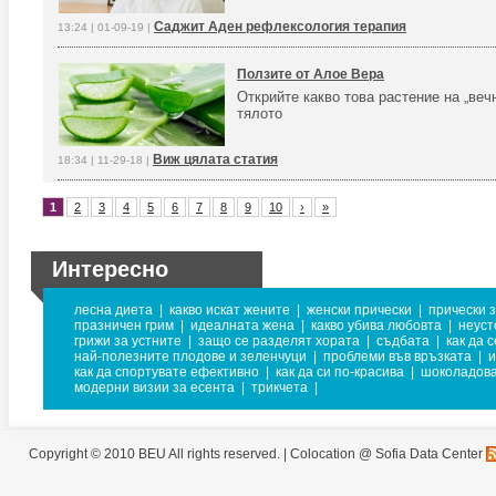
Саджит Аден рефлексология терапия
13:24 | 01-09-19 |
Ползите от Алое Вера
Открийте какво това растение на „веч
тялото
Виж цялата статия
18:34 | 11-29-18 |
1
2
3
4
5
6
7
8
9
10
›
»
Интересно
лесна диета
|
какво искат жените
|
женски прически
|
прически 
празничен грим
|
идеалната жена
|
какво убива любовта
|
неуст
грижи за устните
|
защо се разделят хората
|
съдбата
|
как да 
най-полезните плодове и зеленчуци
|
проблеми във връзката
|
и
как да спортувате ефективно
|
как да си по-красива
|
шоколадова
модерни визии за есента
|
трикчета
|
Copyright © 2010 BEU All rights reserved. |
Colocation @ Sofia Data Center