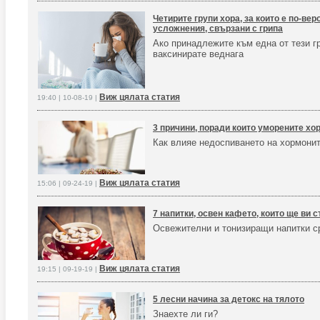
Четирите групи хора, за които е по-ве
усложнения, свързани с грипа
Ако принадлежите към една от тези гр
ваксинирате веднага
Виж цялата статия
19:40 | 10-08-19 |
3 причини, поради които уморените хо
Как влияе недоспиването на хормонит
Виж цялата статия
15:06 | 09-24-19 |
7 напитки, освен кафето, които ще ви 
Освежителни и тонизиращи напитки 
Виж цялата статия
19:15 | 09-19-19 |
5 лесни начина за детокс на тялото
Знаехте ли ги?