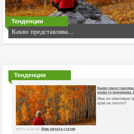
Тенденции
Какво представлява...
Тенденции
Какво представлява
какво го причинява. 
Има ли обективна п
края на лятото?
Виж цялата статия
13:07 | 10-16-19 |