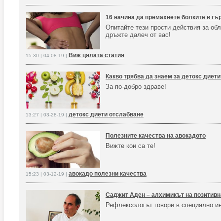
16 начина да премахнете болките в гър
Опитайте тези прости действия за обл
дръжте далеч от вас!
Виж цялата статия
15:30 | 04-08-19 |
Какво трябва да знаем за детокс диет
За по-добро здраве!
детокс диети отслабване
13:27 | 03-28-19 |
Полезните качества на авокадото
Вижте кои са те!
авокадо полезни качества
15:23 | 03-12-19 |
Саджит Аден – алхимикът на позитивн
Рефлексологът говори в специално и