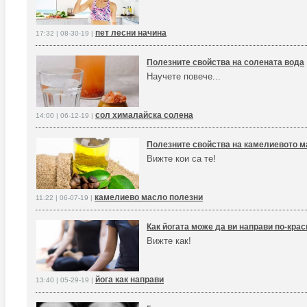
пет лесни начина
17:32 | 08-30-19 |
Полезните свойства на солената вода
Научете повече...
сол хималайска солена
14:00 | 06-12-19 |
Полезните свойства на камелиевото 
Вижте кои са те!
камелиево масло полезни
11:22 | 06-07-19 |
Как йогата може да ви направи по-кра
Вижте как!
йога как направи
13:40 | 05-29-19 |