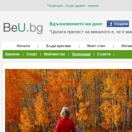
Тенденции - Бъди здрава - новини
Вдъхновението ми днес
“Цялата прелест на миналото е, че е мин
Начало
Бъди красива
Моят стил
Инти
|
|
|
Хранене
Спорт
Майчинство
Тенденции
Съвети
|
|
|
|
|