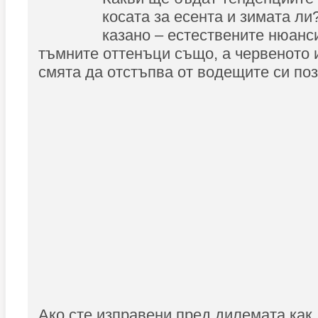
косата за есента и зимата ли
казано – естествените нюанси
тъмните оттенъци също, а червеното и
смята да отстъпва от водещите си по
Ако сте изправени пред дилемата как 