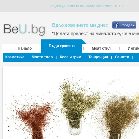
Тенденции в цвета на косата есен/зима 2011-12
Вдъхновението ми днес
“Цялата прелест на миналото е, че е мин
Бъди красива
Начало
Моят стил
Инти
|
|
|
Козметика
Моето тяло
Коса и грим
Тенденции
Съвети
|
|
|
|
|