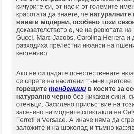
кичурите си, от нас и от големите име
красотата да знаете, че
натуралните 
винаги модерни, особено този сезо
доказателството е, че
на ревютата на R
Gucci, Marc Jacobs, Carolina Herrera и 
разходиха прелестни нюанси на пшени
кестеняво.
Ако не си падате по-естествените нюа
се спрете на наситени тъмни цветове
горещите
тенденции
в косите за ес
натурално черно
без никакви сини, с
отенъци. Засилено присъствие на тоз
засечено на модните спектакли на Calvi
Ferreti и Versace. А иначе няма да сгр
заложите и на шоколад и тъмно кафяв