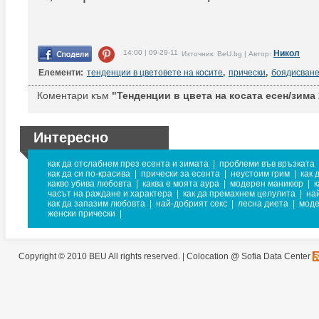
14:00 | 09-29-11
Никол
Източник: BeU.bg | Автор:
Елементи:
тенденции в цветовете на косите
,
прически
,
боядисван
Коментари към
"Тенденции в цвета на косата есен/зима 
Интересно
как да отслабнем през есента и зимата
|
проблеми във връзката
как да си по-красива
|
прически за есента
|
неустоим грим
|
как 
какво убива любовта
|
каква е моята аура
|
модерен маникюр
|
к
часът на раждане и характера
|
как да премахнем целулита
|
на
как да запазим любовта
|
най-добрият секс
|
лесна диета
|
моде
женски прически
|
Copyright © 2010 BEU All rights reserved. |
Colocation @ Sofia Data Center