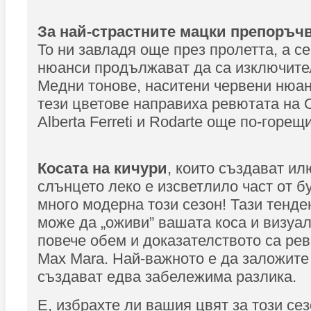
За най-страстните мацки препоръ
То ни завладя още през пролетта, а се
нюанси продължават да са изключите
Медни тонове, наситени червени нюан
тези цветове направиха ревютата на O
Alberta Ferreti и Rodarte още по-горещи
Косата на кичури
, които създават ил
слънцето леко е изсветлило част от б
много модерна този сезон! Тази тенд
може да „оживи” вашата коса и визуа
повече обем и доказателството са рев
Max Mara. Най-важното е да заложите
създават едва забележима разлика.
Е, избрахте ли вашия цвят за този се