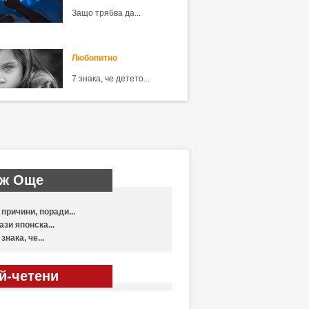
Защо трябва да...
Любопитно
7 знака, че детето...
ж Още
 причини, поради...
ази японска...
 знака, че...
й-четени