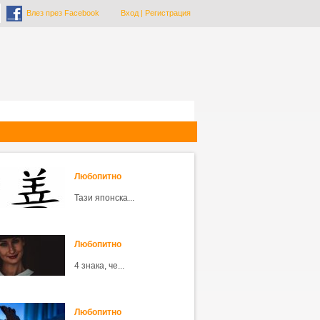
Влез през Facebook
Вход
|
Регистрация
Любопитно
Тази японска...
Любопитно
4 знака, че...
Любопитно