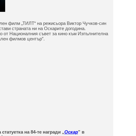
лен филм „ТИЛТ“ на режисьора Виктор Чучков-син
стави страната ни на Оскарите догодина.
о от Националния съвет за кино към Изпълнителна
ален филмов център”.
 статуетка на 84-те награди „
Оскар
” в