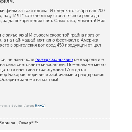
 филм.
ки филм за тази година. И след като събра над 200
, на „ТИЛТ“ като че ли му стана тясно и реши да
, за да покори целия свят. Само така, момчета! Ние
е закъсняха! И съвсем скоро той грабна приз от
, а на най-мащабният кино фестивал в Америка
ясто в зрителския вот сред 450 продукции от цял
си, че най-после
българското кино
се възроди и е
шна сила световните киносалони. Пожелаваме много
ото те наистина го заслужават! А и да си
вор Бахаров, дори вече заобичахме и раздърпания
 Оскарите заложи на костюм!
Никол
точник: BeU.bg | Автор:
бори за „Оскар“!":