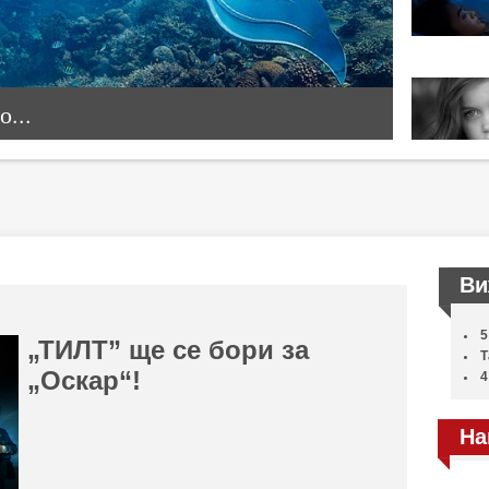
...
Ви
5
„ТИЛТ” ще се бори за
Т
„Оскар“!
4
На