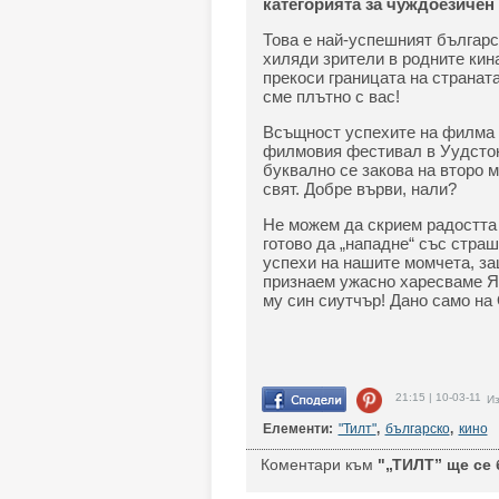
категорията за чуждоезичен
Това е най-успешният българс
хиляди зрители в родните кина
прекоси границата на страната
сме плътно с вас!
Всъщност успехите на филма н
филмовия фестивал в Уудсток
буквално се закова на второ м
свят. Добре върви, нали?
Не можем да скрием радостта 
готово да „нападне“ със стра
успехи на нашите момчета, защ
признаем ужасно харесваме Я
му син сиутчър! Дано само на
21:15 | 10-03-11
Из
Елементи:
"Тилт"
,
българско
,
кино
Коментари към
"„ТИЛТ” ще се 