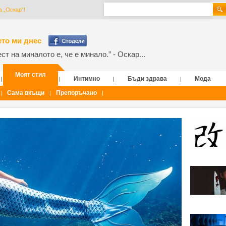
а „Оскар“!
то ми днес
т на миналото е, че е минало.” - Оскар...
Моят стил
Интимно
Бъди здрава
Мода
|
|
|
|
Сама вкъщи
Препоръчано
|
|
|