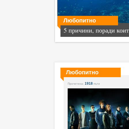
Любопитно
5 причини, поради които
Любопитно
1918
Прочетена:
пъти