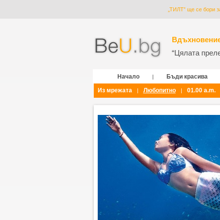
„ТИЛТ” ще се бори з
Вдъхновение
“Цялата прелес
Начало
Бъди красива
|
Из мрежата
Любопитно
01.00 a.m.
|
|