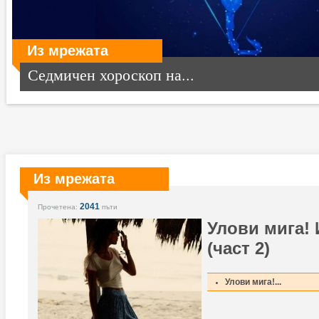
Из мрежата
Седмичен хороскоп на...
Из мрежата
2041
Прочетена:
пъти
Улови мига!
(част 2)
Улови мига!...