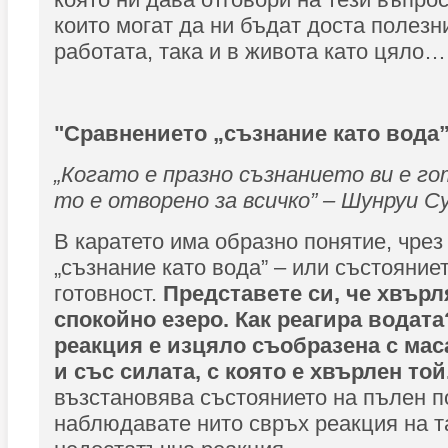
които могат да ни бъдат доста полезни
работата, така и в живота като цяло…
"Сравнението „съзнание като вода
„Когато е празно съзнанието ви е го
то е отворено за всичко” – Шунруи С
В каратето има образно понятие, чрез
„съзнание като вода” – или състояние
готовност.
Представете си, че хвърл
спокойно езеро. Как реагира водат
реакция е изцяло съобразена с мас
и със силата, с която е хвърлен той
възстановява състоянието на пълен п
наблюдавате нито свръх реакция на т