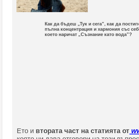
Как да бъдеш „Тук и сега”, как да пости
пълна концентрация и хармония със себе
което наричат „Съзнание като вода”?
Ето и
втората част на статията от
ww
която ни дава отговори на тези въпрос