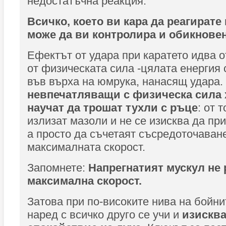
недостатъчна реакция.
Всичко, което ви кара да реагирате
може да ви контролира и обикновен
Ефектът от удара при каратето идва от
от физическата сила -цялата енергия 
във върха на юмрука, нанасящ удара.
невпечатляващи с физическа сила х
научат да трошат тухли с ръце
: от 
излизат мазоли и не се изисква да при
а просто да съчетаят съсредоточаване
максималната скорост.
Запомнете:
Напрегнатият мускул не
максимална скорост.
Затова при по-високите нива на бойни
наред с всичко друго се учи и
изисква