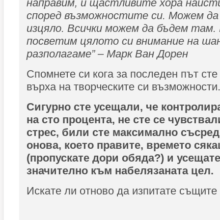
направим, и щастливите хора наист
според възможностите си. Можем да
изцяло. Всички можем да бъдем там
посветим цялото си внимание на шан
разполагаме” – Марк Ван Дорен
Спомнете си кога за последен път сте
върха на творческите си възможности
Сигурно сте усещали, че контролир
на сто процента, не сте се чувства
стрес, били сте максимално съсре
онова, което правите, времето сяк
(пропускате дори обяда?) и усещате
значително към набелязаната цел.
Искате ли отново да изпитате същите