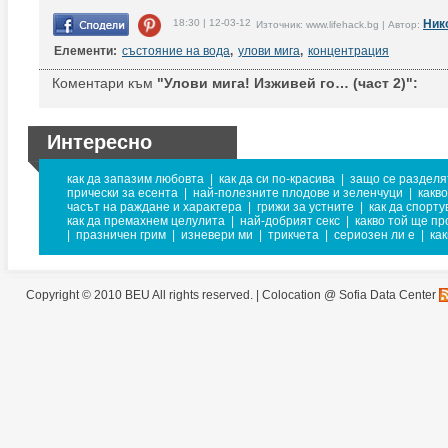
18:30 | 12-03-12
Ник
Източник: www.lifehack.bg | Автор:
Елементи:
състояние на вода
,
улови мига
,
концентрация
Коментари към
"Улови мига! Изживей го… (част 2)":
Интересно
как да запазим любовта
|
как да си по-красива
|
защо се разделя
прически за есента
|
най-полезните плодове и зеленчуци
|
какв
часът на раждане и характера
|
грижи за устните
|
как да спорт
как да премахнем целулита
|
най-добрият секс
|
какво той ще пр
|
празничен грим
|
изневери ми
|
трикчета
|
сериозен ли е
|
как
Copyright © 2010 BEU All rights reserved. |
Colocation @ Sofia Data Center