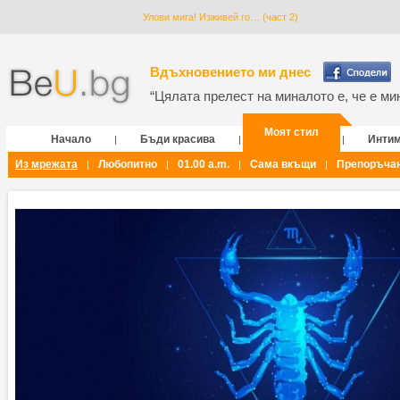
Улови мига! Изживей го… (част 2)
Вдъхновението ми днес
“Цялата прелест на миналото е, че е мин
Моят стил
Начало
Бъди красива
Инти
|
|
|
Из мрежата
Любопитно
01.00 a.m.
Сама вкъщи
Препоръча
|
|
|
|