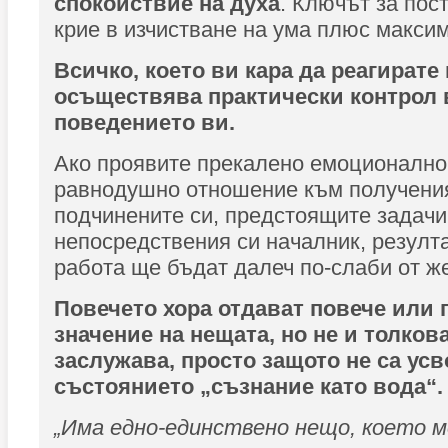
спокойствие на духа
. Ключът за пос
крие в изчистване на ума плюс максим
Всичко, което ви кара да реагирате
осъществява практически контрол 
поведението ви.
Ако проявите прекалено емоционално
равнодушно отношение към получени
подчинените си, предстоящите задачи
непосредствения си началник, резулт
работа ще бъдат далеч по-слаби от ж
Повечето хора отдават повече или 
значение на нещата, но не и толкова
заслужава, просто защото не са ус
състоянието „съзнание като вода“.
„Има едно-единствено нещо, което 