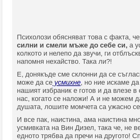
Психолози обясняват това с факта, ч
силни и смели мъже до себе си,
а у
колкото и нелепо да звучи, ги отблъск
напомня нехайство. Така ли?!
Е, донякъде сме склонни да се съглас
може да се
усмихне
, но ние искаме да
нашият избраник е готов и да влезе в
нас, когато се наложи! А и не можем д
душата, лошите момчета са ужасно се
И все пак, наистина, ама наистина мн
усмивката на Вин Дизел, така че, не 
едното трябва да пречи на другото! С