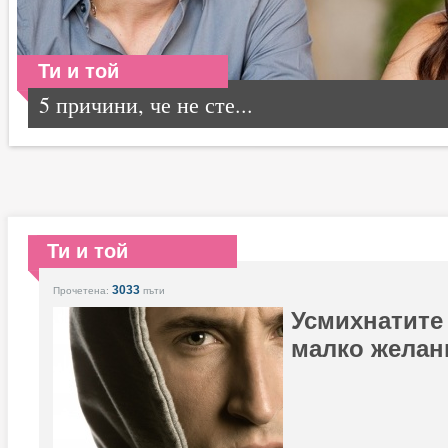
Ти и той
5 причини, че не сте...
Ти и той
3033
Прочетена:
пъти
Усмихнатите
малко желан