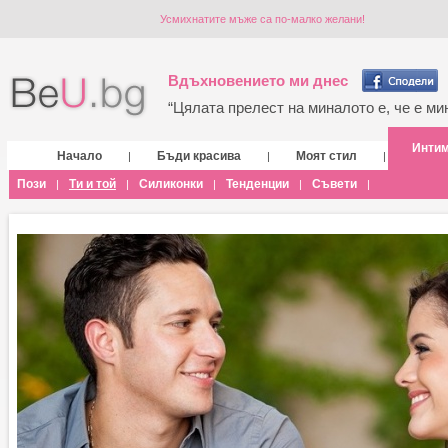
Усмихнатите мъже са по-малко желани!
Вдъхновението ми днес
“Цялата прелест на миналото е, че е мин
Инти
Начало
Бъди красива
Моят стил
|
|
|
Пози
Ти и той
Силиконки
Тенденции
Съвети
|
|
|
|
|