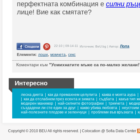
перфектната комбинация е
силни ръц
лице! Вие как смятате?
22:10 | 09-14-11
Лола
Източник: BeU.bg | Автор:
Елементи:
лоши
,
момчета
,
секс
Коментари към
"Усмихнатите мъже са по-малко желани!
Интересно
лесна диета
|
как да премахнем целулита
|
каква е моята аура
|
|
как да отслабнем през есента и зимата
|
съдбата
|
какъв тип ж
модерен маникюр
|
най-силните фотографии
|
трикчета
|
модер
създадени ли сте един за друг
|
какво убива любовта
|
неустоим 
най-полезните плодове и зеленчуци
|
проблеми във връзката
|
к
Copyright © 2010 BEU All rights reserved. |
Colocation @ Sofia Data Center