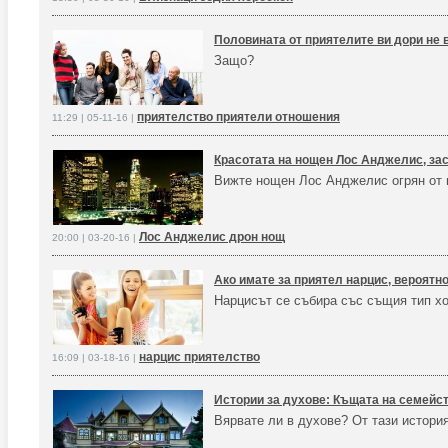
Половината от приятелите ви дори не 
Защо?
приятелство приятели отношения
11:29 | 05-11-16 |
Красотата на нощен Лос Анджелис, зас
Вижте нощен Лос Анджелис огрян от 
Лос Анджелис дрон нощ
20:00 | 03-20-16 |
Ако имате за приятел нарцис, вероятно
Нарцисът се събира със същия тип х
нарцис приятелство
16:09 | 03-18-16 |
Истории за духове: Къщата на семейс
Вярвате ли в духове? От тази история