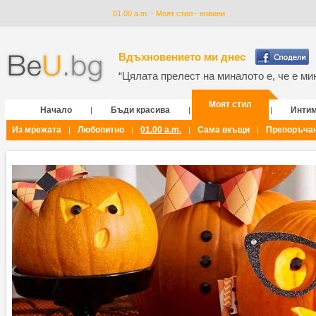
01.00 a.m. - Моят стил - новини
Вдъхновението ми днес
“Цялата прелест на миналото е, че е мин
Моят стил
Начало
Бъди красива
Инти
|
|
|
Из мрежата
Любопитно
01.00 a.m.
Сама вкъщи
Препоръча
|
|
|
|