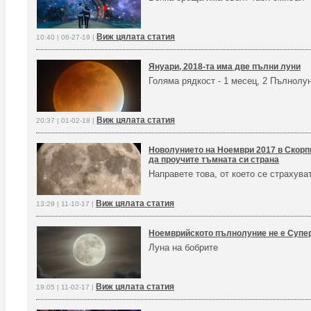
Виж цялата статия
10:40 | 06-27-19 |
Януари, 2018-та има две пълни луни
Голяма рядкост - 1 месец, 2 Пълнолу
Виж цялата статия
20:37 | 01-02-18 |
Новолунието на Ноември 2017 в Скорп
да проучите тъмната си страна
Направете това, от което се страхува
Виж цялата статия
13:29 | 11-10-17 |
Ноемврийското пълнолуние не е Супер
Луна на бобрите
Виж цялата статия
19:05 | 11-02-17 |