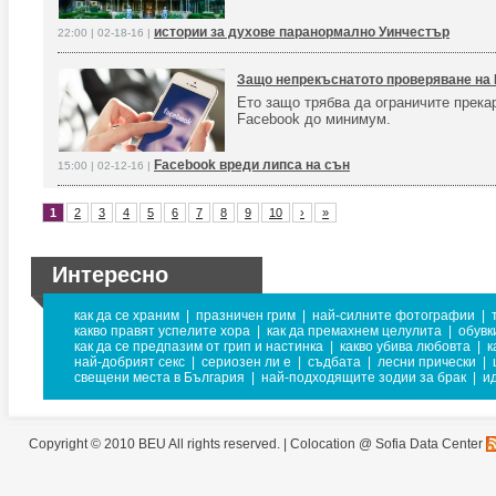
истории за духове паранормално Уинчестър
22:00 | 02-18-16 |
Защо непрекъснатото проверяване на 
Ето защо трябва да ограничите прека
Facebook до минимум.
Facebook вреди липса на сън
15:00 | 02-12-16 |
1
2
3
4
5
6
7
8
9
10
›
»
Интересно
как да се храним
|
празничен грим
|
най-силните фотографии
|
какво правят успелите хора
|
как да премахнем целулита
|
обувк
как да се предпазим от грип и настинка
|
какво убива любовта
|
к
най-добрият секс
|
сериозен ли е
|
съдбата
|
лесни прически
|
свещени места в България
|
най-подходящите зодии за брак
|
и
Copyright © 2010 BEU All rights reserved. |
Colocation @ Sofia Data Center