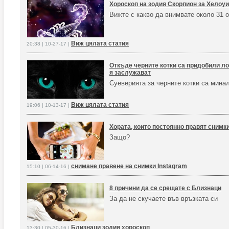
Хороскоп на зодия Скорпион за Хелоу
Вижте с какво да внимвате около 31 
Виж цялата статия
20:38 | 10-27-17 |
Откъде черните котки са придобили ло
я заслужават
Суеверията за черните котки са мина
Виж цялата статия
19:06 | 10-13-17 |
Хората, които постоянно правят снимк
Защо?
снимане правене на снимки Instagram
15:10 | 06-14-16 |
8 причини да се срещате с Близнаци
За да не скучаете във връзката си
Близнаци зодия хороскоп
13:30 | 05-30-16 |