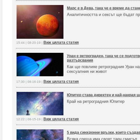
Марс е в Дева, така че е време да ста
Аналитичността и сексът ще бъдат п
Виж цялата статия
15:44 | 08-20-19 |
Уран е ретрограден, така че се подготв
разтърсвания
Как ще повлияе ретроградния Уран н
сексуалния ни живот
Виж цялата статия
17:30 | 08-16-19 |
Юпитер става директен и най-накрая 
Край на ретроградния Юпитер
Виж цялата статия
12:22 | 08-15-19 |
5 вида синхронни връзки, които създа
Всяка среща има своят таен смисъл