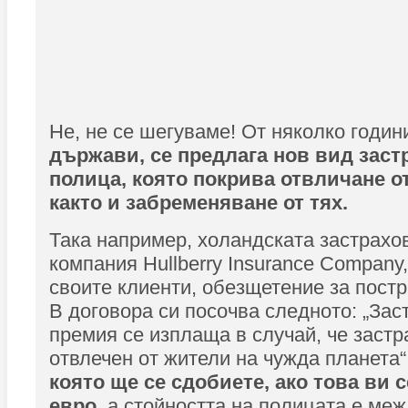
Не, не се шегуваме! От няколко годин
държави, се предлага нов вид заст
полица, която покрива отвличане о
както и забременяване от тях.
Така например, холандската застрахо
компания Hullberry Insurance Company
своите клиенти, обезщетение за пост
В договора си посочва следното: „За
премия се изплаща в случай, че заст
отвлечен от жители на чужда планета“
която ще се сдобиете, ако това ви с
евро
, а стойността на полицата е меж