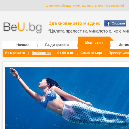
1 милион обезщетение, ако ви отвлекат извънземни!
Вдъхновението ми днес
“Цялата прелест на миналото е, че е мин
Моят стил
Начало
Бъди красива
Инти
|
|
|
Из мрежата
Любопитно
01.00 a.m.
Сама вкъщи
Препоръча
|
|
|
|