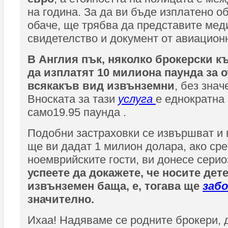
на година. За да ви бъде изплатено 
обаче, ще трябва да представите мед
свидетелство и документ от авиационн
В Англия пък, няколко брокерски 
да изплатят 10 милиона паунда за 
всякакъв вид извънземни
, без знач
Вноската за тази
услуга
е еднократна 
само19.95 паунда .
Подобни застраховки се извършват и 
ще ви дадат 1 милион долара, ако ср
ноемврийските гости, ви донесе сери
успеете да докажете, че носите дет
извънземен баща, е, тогава ще
заб
значително.
Ихаа! Надяваме се родните брокери, 