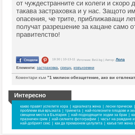
от чуждестранните си колеги и скоро 
такава застраховка и у нас. Защото и
опасения, че трите, приближаващи л
получат разрешение за кацане само о
правителство!
19:30 | 10-13-11
Лола
Източник: BeU.bg | Автор:
Елементи:
застраховка
,
срещу
,
извънземни
Коментари към
"1 милион обезщетение, ако ви отвлекат
Интересно
какво правят успелите хора
|
идеалната жена
|
лесни прически
|
проблеми във връзката
|
трикчета
|
най-полезните плодове и зе
свещени места в България
|
най-подходящите зодии за брак
|
ка
празничен грим
|
най-силните фотографии
|
часът на раждане и
най-добрият секс
|
как да премахнем целулита
|
какъв тип жена 