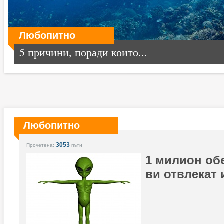
Любопитно
5 причини, поради които...
Любопитно
3053
Прочетена:
пъти
1 милион об
ви отвлекат