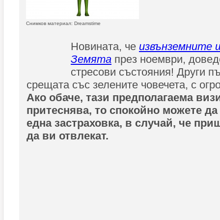
Снимков материал: Dreamstime
Новината, че
извънземните 
Земята
през ноември, довед
стресови състояния! Други пък
срещата със зелените човечета, с огр
Ако обаче, тази предполагаема визи
притеснява, то спокойно можете да
една застраховка, в случай, че пр
да ви отвлекат.