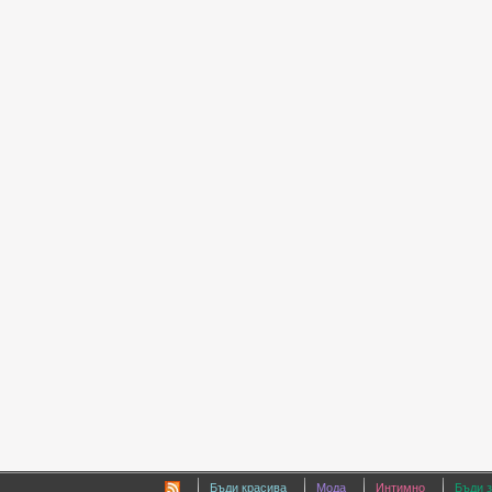
Бъди красива
Мода
Интимно
Бъди 