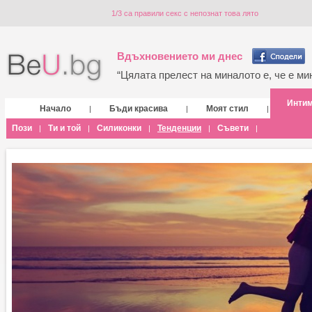
1/3 са правили секс с непознат това лято
Вдъхновението ми днес
“Цялата прелест на миналото е, че е мин
Инти
Начало
Бъди красива
Моят стил
|
|
|
Пози
Ти и той
Силиконки
Тенденции
Съвети
|
|
|
|
|