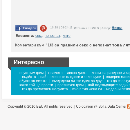
16:28 | 08-24-11
Никол
Източник: BGNES | Автор:
Елементи:
секс
,
непознат
,
лято
Коментари към
"1/3 са правили секс с непознат това лят
Интересно
неустоим грим
|
трикчета
|
лесна диета
|
часът на раждане и х
|
съдбата
|
най-полезните плодове и зеленчуци
|
модерен мани
обувки за есента
|
създадени ли сте един за друг
|
как да спорт
какво той ще прости
|
празничен грим
|
най-подходящите зодии 
|
как да премахнем целулита
|
какъв тип жена си
|
модерни визии
Copyright © 2010 BEU All rights reserved. |
Colocation @ Sofia Data Center