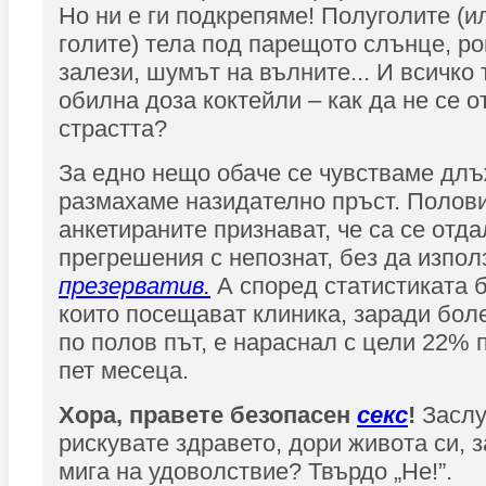
Но ни е ги подкрепяме! Полуголите (и
голите) тела под парещото слънце, р
залези, шумът на вълните... И всичко 
обилна доза коктейли – как да не се о
страстта?
За едно нещо обаче се чувстваме дл
размахаме назидателно пръст. Полови
анкетираните признават, че са се отда
прегрешения с непознат, без да изпол
презерватив.
А според статистиката б
които посещават клиника, заради бол
по полов път, е нараснал с цели 22% 
пет месеца.
Хора, правете безопасен
секс
!
Заслу
рискувате здравето, дори живота си, 
мига на удоволствие? Твърдо „Не!”.