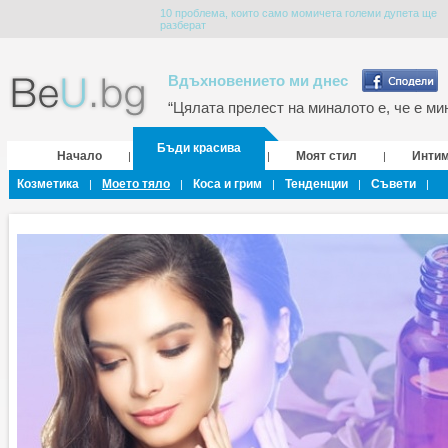
10 проблема, които само момичета големи дупета ще
разберат
Вдъхновението ми днес
“Цялата прелест на миналото е, че е мин
Бъди красива
Начало
Моят стил
Инти
|
|
|
Козметика
Моето тяло
Коса и грим
Тенденции
Съвети
|
|
|
|
|