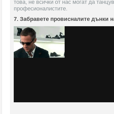
това, не всички от нас могат да танцу
професионалистите.
7. Забравете провисналите дънки н