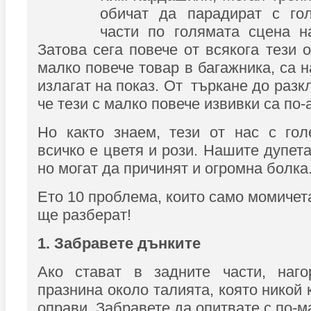
обичат да парадират с го
части по голямата сцена н
Затова сега повече от всякога тези о
малко повече товар в багажника, са 
излагат на показ. От търкане до раз
че тези с малко повече извивки са по-
Но както знаем, тези от нас с гол
всичко е цветя и рози. Нашите дупет
но могат да причинят и огромна болка
Ето 10 проблема, които само момичет
ще разберат!
1. Забравете дънките
Ако стават в задните части, наг
празнина около талията, която никой
оправи. Забравете да опитвате с по-м