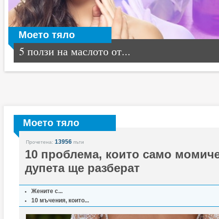
Моето тяло
5 ползи на маслото от...
Моето тяло
13956
Прочетена:
пъти
10 проблема, които само момич
дупета ще разберат
Жените с...
10 мъчения, които...