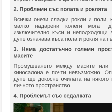
2. Проблеми със полата и роклята
Всички онези сладки рокли и поли, 
малко надарени колеги могат д
изключително къси и неподходящи з
дупе означава къса пола и рокля на г
3. Няма достатъчно големи прос
масите
Промушването между масите или 
киносалона е почти невъзможно. Оп
дупе ще докосне очилата на някого
личното пространство.
4. Проблемът със седалката