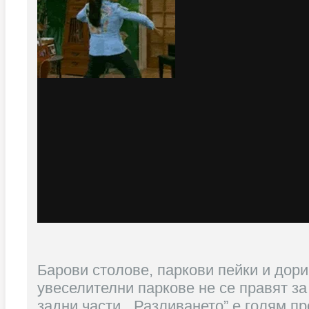
Барови столове, паркови пейки и дори
увеселителни паркове не се правят за
задни части. „Разливането” е голям пр