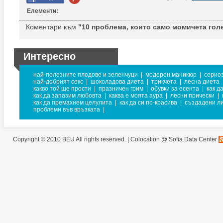
Елементи:
Коментари към
"10 проблема, които само момичета гол
Интересно
най-полезните плодове и зеленчуци
|
модерен маникюр
|
сериоз
най-добрият секс
|
шоколадова диета
|
трикчета
|
лесна диета
какво той ще прости
|
празничен грим
|
обувки за есента
|
как д
как да запазим любовта
|
каква е моята аура
|
лесни прически
|
как да премахнем целулита
|
как да си по-красива
|
създадени ли
проблеми във връзката
|
Copyright © 2010 BEU All rights reserved. |
Colocation @ Sofia Data Center