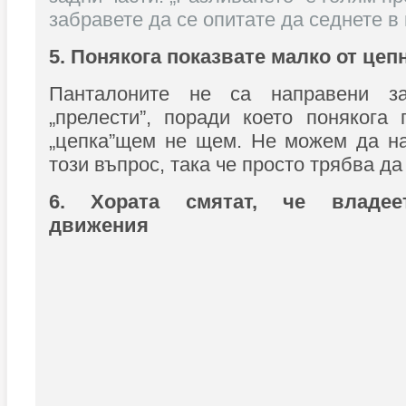
забравете да се опитате да седнете в 
5. Понякога показвате малко от цеп
Панталоните не са направени з
„прелести”, поради което понякога
„цепка”щем не щем. Не можем да н
този въпрос, така че просто трябва д
6. Хората смятат, че владее
движения