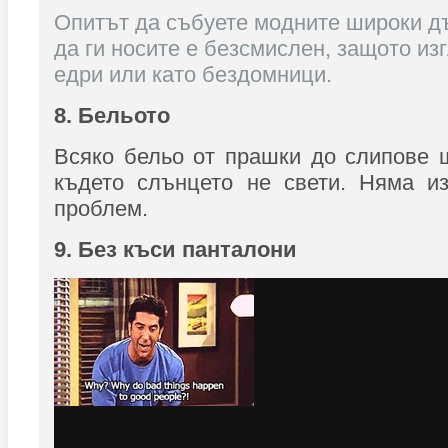
Опитът да събуете модните широки дъ
да ги носите е безсмислен, защото из
едри или като бездомници.
8. Бельото
Всяко бельо от прашки до слипове 
където слънцето не свети. Няма из
проблем.
9. Без къси панталони