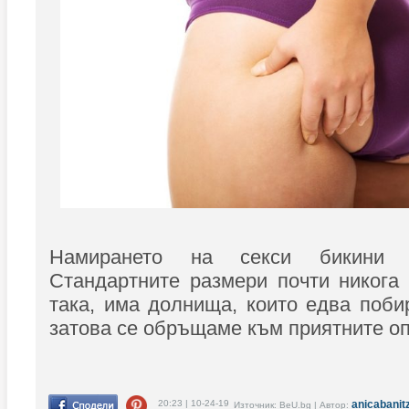
Намирането на секси бикини 
Стандартните размери почти никога
така, има долнища, които едва поби
затова се обръщаме към приятните оп
20:23 | 10-24-19
anicabanit
Източник: BeU.bg | Автор: