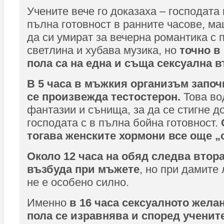
Учените вече го доказаха – господата 
пълна готовност в ранните часове, ма
да си умират за вечерна романтика с
светлина и хубава музика, но
точно в
пола са на една и съща сексуална в
В 5 часа в мъжкия организъм започ
се произвежда тестостерон.
Това во
фантазии и сънища, за да се стигне до
господата с в пълна бойна готовност.
тогава женските хормони все още „
Около 12 часа на обяд следва втор
възбуда при мъжете
, но при дамите
не е особено силно.
Именно
в 16 часа сексуалното жела
пола се изравнява и според учените