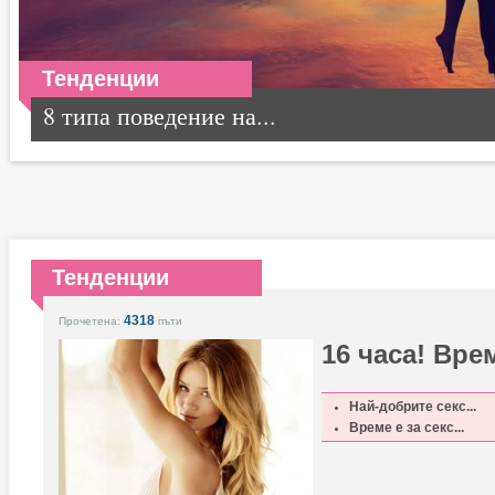
Тенденции
8 типа поведение на...
Тенденции
4318
Прочетена:
пъти
16 часа! Вре
Най-добрите секс...
Време е за секс...