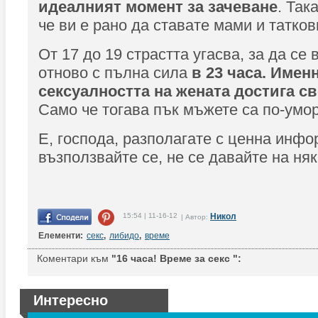
идеалният момент за зачеване
. Так
че ви е рано да ставате мами и татко
От 17 до 19 страстта угасва, за да се
отново с пълна сила
в 23 часа. Имен
сексуалността на жената достига св
Само че тогава пък мъжете са по-ум
Е, господа, разполагате с ценна инф
възползвайте се, не се давайте на няк
15:54 | 11-16-12
Никол
| Автор:
Елементи:
секс
,
либидо
,
време
Коментари към
"16 часа! Време за секс ":
Интересно