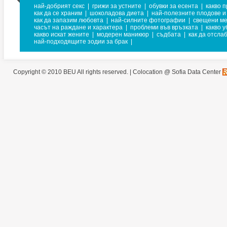
най-добрият секс
|
грижи за устните
|
обувки за есента
|
какво 
как да се храним
|
шоколадова диета
|
най-полезните плодове и
как да запазим любовта
|
най-силните фотографии
|
свещени ме
часът на раждане и характера
|
проблеми във връзката
|
какво 
какво искат жените
|
модерен маникюр
|
съдбата
|
как да отсла
най-подходящите зодии за брак
|
Copyright © 2010 BEU All rights reserved. |
Colocation @ Sofia Data Center