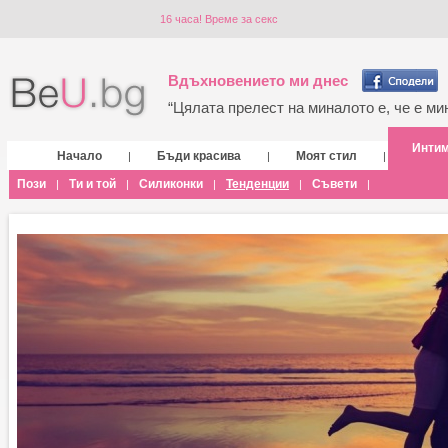
16 часа! Време за секс
Вдъхновението ми днес
“Цялата прелест на миналото е, че е мин
Инти
Начало
Бъди красива
Моят стил
|
|
|
Пози
Ти и той
Силиконки
Тенденции
Съвети
|
|
|
|
|