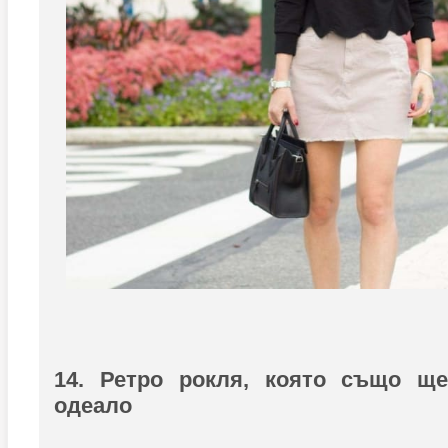
14. Ретро рокля, която също щ
одеало