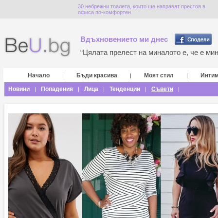
30 небрежни тоалета, които ще направят престоя в
офиса по-комфортен
Вдъхновението ми днес
“Цялата прелест на миналото е, че е мина
Начало
Бъди красива
Моят стил
Инти
|
|
|
Новини
Попадения
Лица
Тенденции
Съвети
|
|
|
|
|