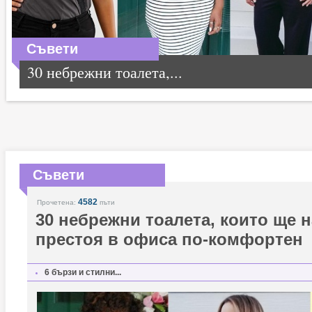
Съвети
30 небрежни тоалета,...
Съвети
4582
Прочетена:
пъти
30 небрежни тоалета, които ще 
престоя в офиса по-комфортен
6 бързи и стилни...