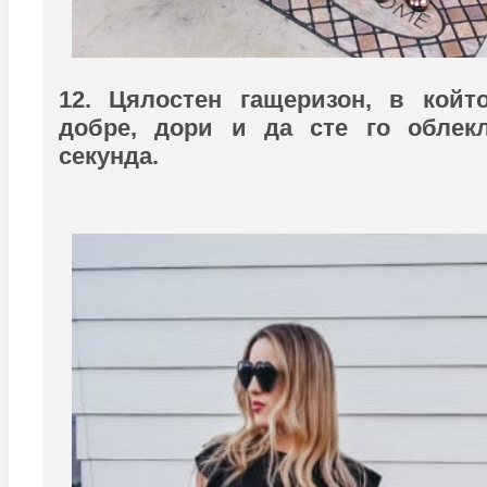
12. Цялостен гащеризон, в койт
добре, дори и да сте го облек
секунда.