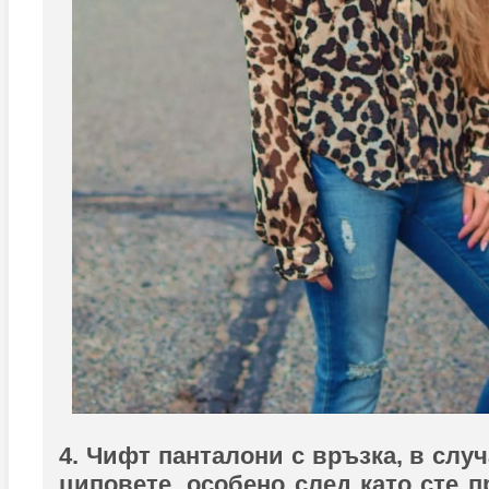
4. Чифт панталони с връзка, в случ
циповете, особено след като сте п