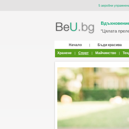
5 аеробни упражнени
Вдъхновение
“Цялата прелес
Начало
Бъди красива
|
Хранене
Спорт
Майчинство
Тен
|
|
|