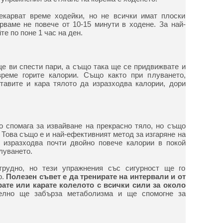
екарват време ходейки, но не всички имат плоски
рваме не повече от 10-15 минути в ходене. За най-
е по поне 1 час на ден.
ще ви спести пари, а също така ще се придвижвате и
реме горите калории. Също както при плуването,
тавите и кара тялото да изразходва калории, дори
о спомага за извайване на прекрасно тяло, но също
 Това също е и най-ефективният метод за изгаряне на
а изразходва почти двойно повече калории в покой
луването.
трудно, но тези упражнения със сигурност ще го
о.
Полезен съвет е да тренирате на интервали и от
ате или карате колелото с всички сили за около
лно ще забърза метаболизма и ще спомогне за