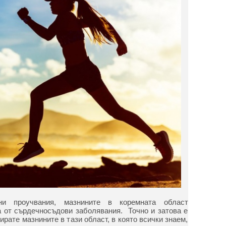
ни проучвания, мазнините в коремната област
а от сърдечносъдови заболявания. Точно и затова е
ирате мазнините в тази област, в която всички знаем,