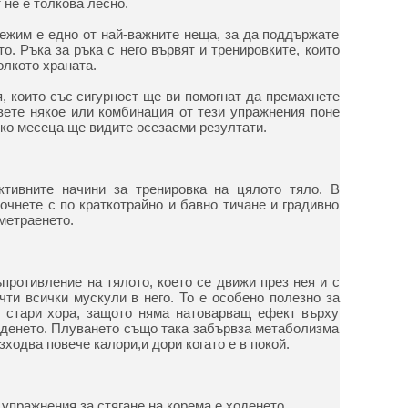
 не е толкова лесно.
ежим е едно от най-важните неща, за да поддържате
о. Ръка за ръка с него вървят и тренировките, които
олкото храната.
, които със сигурност ще ви помогнат да премахнете
вете някое или комбинация от тези упражнения поне
лко месеца ще видите осезаеми резултати.
ктивните начини за тренировка на цялото тяло. В
очнете с по краткотрайно и бавно тичане и градивно
метраенето.
противление на тялото, което се движи през нея и с
чти всички мускули в него. То е особено полезно за
и стари хора, защото няма натоварващ ефект върху
ходенето. Плуването също така забървза метаболизма
зходва повече калори,и дори когато е в покой.
 упражнения за стягане на корема е ходенето.