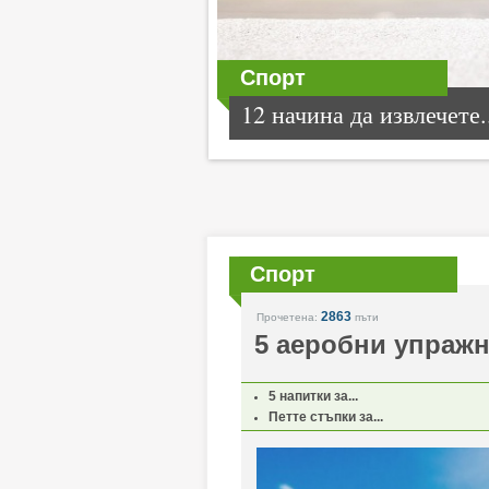
Спорт
12 начина да извлечете.
Спорт
2863
Прочетена:
пъти
5 аеробни упражн
5 напитки за...
Петте стъпки за...