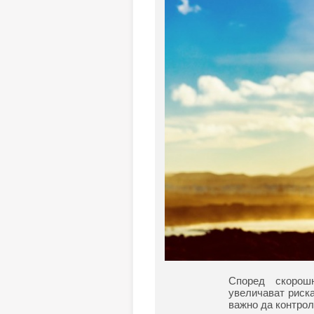
Според скорош
увеличават риск
важно да контрол