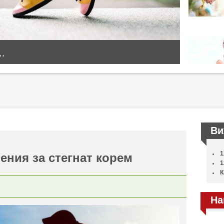
..
Ви
1
ения за стегнат корем
1
К
На