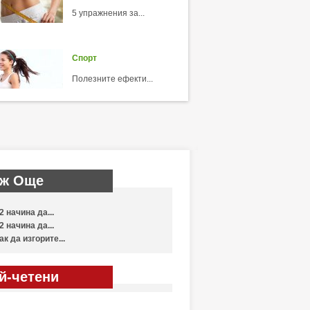
5 упражнения за...
Спорт
Полезните ефекти...
ж Още
2 начина да...
2 начина да...
ак да изгорите...
й-четени