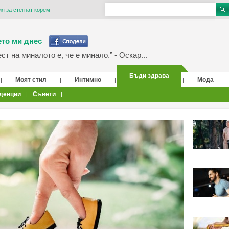
я за стегнат корем
то ми днес
т на миналото е, че е минало.” - Оскар...
Бъди здрава
Моят стил
Интимно
Мода
|
|
|
|
денции
Съвети
|
|