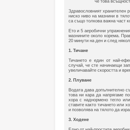
че това всъщност
Здравословният хранителен р
ниско ниво на мазнини в тялот
са също толкова важна част к
Ето и 5 аеробични упражнения
мазнините около корема. Пра
20 минути на ден и след няко
1. Тичане
Тичането е един от най-ефе
случай, че сте начинаещи зап
увеличавайте скоростта и вре
2. Плуване
Водата дава допълнително съ
това ни кара да напрягаме по
хора с наднормено тегло ил
ставите както тичането или 
и позволява на тялото да изра
3. Ходене
Едно от най-простите аеробни