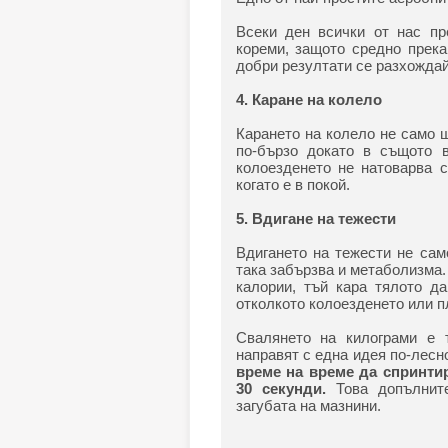
Всеки ден всички от нас пр
кореми, защото средно прека
добри резултати се разхождайт
4. Каране на колело
Карането на колело не само 
по-бързо докато в същото в
колоезденето не натоварва с
когато е в покой.
5. Вдигане на тежести
Вдигането на тежести не сам
така забързва и метаболизма.
калории, тъй кара тялото д
отколкото колоезденето или п
Свалянето на килограми е 
направят с една идея по-лесн
време на време да спринтир
30 секунди.
Това допълните
загубата на мазнини.