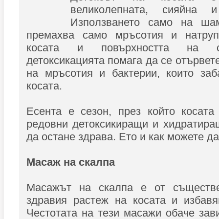
великолепната, сияйна 
Използването само на ша
премахва само мръсотия и натруп
косата и повърхността на с
детоксикацията помага да се отървет
на мръсотия и бактерии, които заб
косата.
Есента е сезон, през който косата
редовни детоксикиращи и хидратира
да остане здрава. Ето и как можете да
Масаж на скалпа
Масажът на скалпа е от съществе
здравия растеж на косата и избавя
Честотата на тези масажи обаче зав