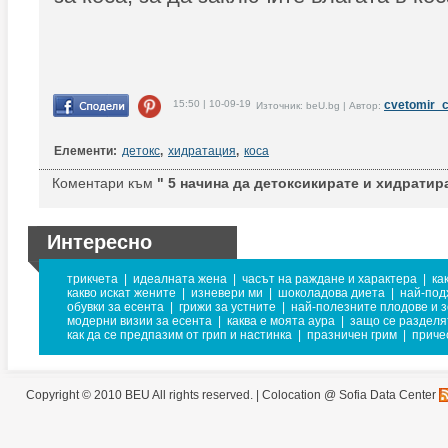
15:50 | 10-09-19
cvetomir_
Източник: beU.bg | Автор:
Елементи:
детокс
,
хидратация
,
коса
Коментари към
" 5 начина да детоксикирате и хидратира
Интересно
трикчета
|
идеалната жена
|
часът на раждане и характера
|
ка
какво искат жените
|
изневери ми
|
шоколадова диета
|
най-под
обувки за есента
|
грижи за устните
|
най-полезните плодове и 
модерни визии за есента
|
каква е моята аура
|
защо се разделя
как да се предпазим от грип и настинка
|
празничен грим
|
приче
Copyright © 2010 BEU All rights reserved. |
Colocation @ Sofia Data Center