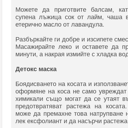
Можете да приготвите балсам, ка
супена лъжица сок от лайм, чаша в
етерично масло от лавандула.
Разбъркайте ги добре и изсипете сме
Масажирайте леко и оставете да пр
минути, а накрая измийте с хладка во
Детокс маска
Боядисването на косата и използване
оформяне на коса не само увреждат 
химикали също могат да се утаят в
предотвратяват растежа на косата.
може да премахне това натрупване 
лек ексфолиант и да насърчи растежа 