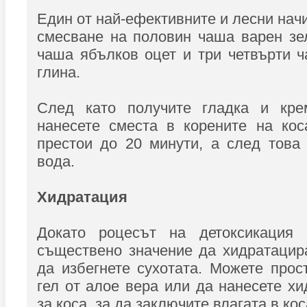
Един от най-ефективните и лесни начи
смесване на половин чаша варен зе
чаша ябълков оцет и три четвърти 
глина.
След като получите гладка и кре
нанесете сместа в корените на кос
престои до 20 минути, а след това
вода.
Хидратация
Докато роцесът на детоксикация 
съществено значение да хидратацира
да избегнете сухотата. Можете прос
гел от алое вера или да нанесете х
за коса, за да заключите влагата в кос