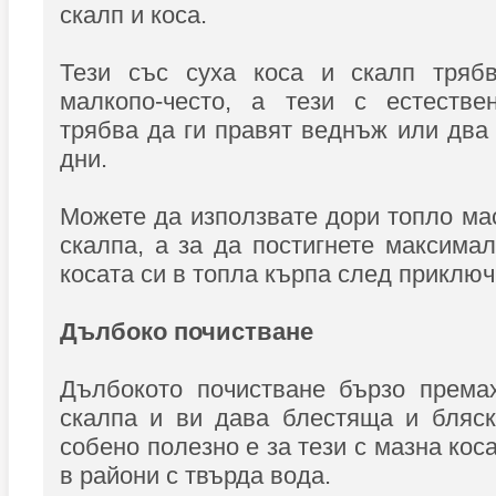
скалп и коса.
Тези със суха коса и скалп тряб
малкопо-често, а тези с естестве
трябва да ги правят веднъж или два
дни.
Можете да използвате дори топло ма
скалпа, а за да постигнете максимал
косата си в топла кърпа след приключ
Дълбоко почистване
Дълбокото почистване бързо премах
скалпа и ви дава блестяща и бляск
собено полезно е за тези с мазна кос
в райони с твърда вода.