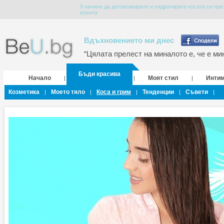
5 начина да детоксикирате и хидратирате косата си пре
есента
Вдъхновението ми днес
“Цялата прелест на миналото е, че е мин
Бъди красива
Начало
Моят стил
Инти
|
|
|
Козметика
Моето тяло
Коса и грим
Тенденции
Съвети
|
|
|
|
|