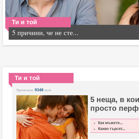
Ти и той
5 причини, че не сте...
Ти и той
9348
Прочетена:
пъти
5 неща, в ко
просто перф
Как мъжете...
Какво търсят...