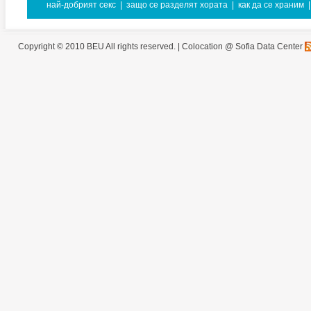
най-добрият секс
|
защо се разделят хората
|
как да се храним
|
Copyright © 2010 BEU All rights reserved. |
Colocation @ Sofia Data Center