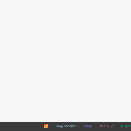
Бъди красива
Мода
Интимно
Бъди 