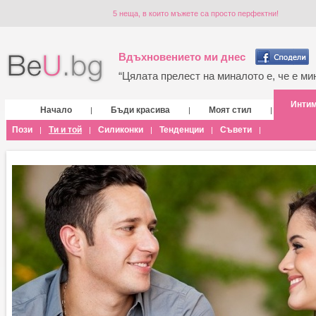
5 неща, в които мъжете са просто перфектни!
Вдъхновението ми днес
“Цялата прелест на миналото е, че е мин
Инти
Начало
Бъди красива
Моят стил
|
|
|
Пози
Ти и той
Силиконки
Тенденции
Съвети
|
|
|
|
|