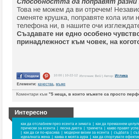
Способността да поправят разни
Това не можем да ви отречем! Незави
сменяте крушка, поправяте кола или 
телефона ни, в нашите очи изглеждате
Създавате ни едно особено чувство
принадлежност към човек, на когото
10:00 | 10-22-12
Иглика
Източник: BeU | Автор:
Елементи:
качества
,
мъже
Коментари към
"5 неща, в които мъжете са просто перф
Интересно
как да отслабнем през есента и зимата
|
как да премахнем целул
прически за есента
|
лесна диета
|
трикчета
|
какво правят усп
|
как да си по-красива
|
модерни визии за есента
|
съдбата
|
съ
идеалната жена
|
каква е моята аура
|
как да спортувате ефекти