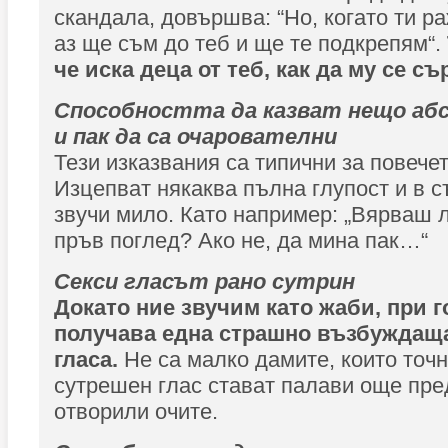
скандала, довършва: “Но, когато ти р
аз ще съм до теб и ще те подкрепям“.
че иска деца от теб, как да му се с
Способността да казват нещо аб
и пак да са очарователни
Тези изказвания са типични за повече
Изцепват някаква пълна глупост и в 
звучи мило. Като например: „Вярваш 
пръв поглед? Ако не, да мина пак…“
Секси гласът рано сутрин
Докато ние звучим като жаби, при г
получава една страшно възбуждащ
гласа.
Не са малко дамите, които точн
сутрешен глас стават палави още пре
отворили очите.