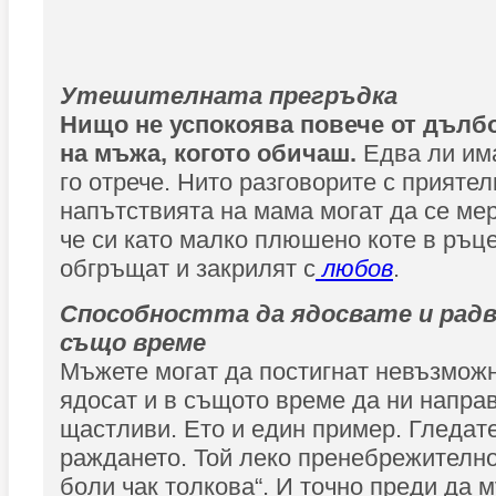
Утешителната прегръдка
Нищо не успокоява повече от дълб
на мъжа, когото обичаш.
Едва ли им
го отрече. Нито разговорите с приятел
напътствията на мама могат да се мер
че си като малко плюшено коте в ръце
обгръщат и закрилят с
любов
.
Способността да ядосвате и радв
също време
Мъжете могат да постигнат невъзможн
ядосат и в същото време да ни напра
щастливи. Ето и един пример. Гледат
раждането. Той леко пренебрежително
боли чак толкова“. И точно преди да м