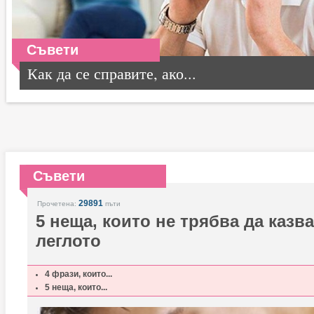
Съвети
Как да се справите, ако...
Съвети
29891
Прочетена:
пъти
5 неща, които не трябва да казва
леглото
4 фрази, които...
5 неща, които...