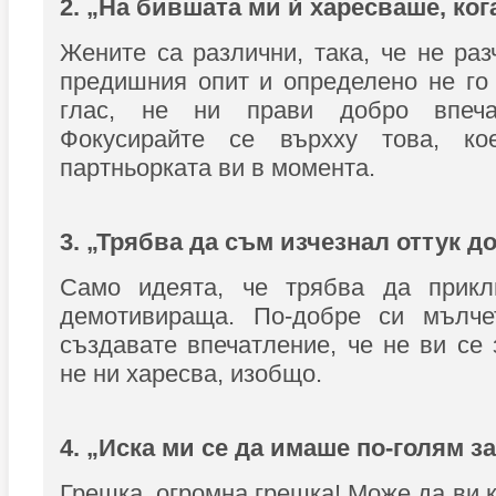
2. „На бившата ми ѝ харесваше, когат
Жените са различни, така, че не раз
предишния опит и определено не го
глас, не ни прави добро впечатл
Фокусирайте се върхху това, ко
партньорката ви в момента.
3. „Трябва да съм изчезнал оттук до
Само идеята, че трябва да прикл
демотивираща. По-добре си мълче
създавате впечатление, че не ви се 
не ни харесва, изобщо.
4. „Иска ми се да имаше по-голям з
Грешка, огромна грешка! Може да ви к