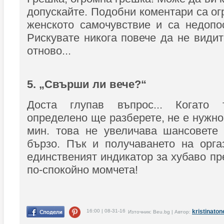
допускайте. Подобни коментари са ог
женското самочувствие и са недопо
Рискувате никога повече да не видит
отново...
5. „Свърши ли вече?“
Доста глупав въпрос... Когато
определено ще разберете, не е нужно
мин. това не увеличава шансовете 
бързо. Пък и получаването на орга
единственият индикатор за хубаво пр
по-спокойно момчета!
16:00 | 08-31-16
kristinato
Източник: Beu.bg | Автор: