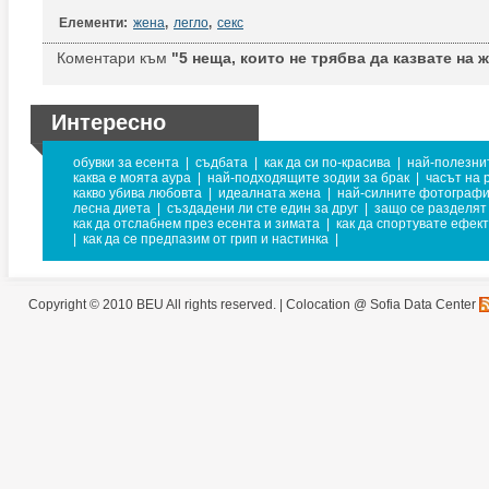
Елементи:
жена
,
легло
,
секс
Коментари към
"5 неща, които не трябва да казвате на ж
Интересно
обувки за есента
|
съдбата
|
как да си по-красива
|
най-полезни
каква е моята аура
|
най-подходящите зодии за брак
|
часът на 
какво убива любовта
|
идеалната жена
|
най-силните фотограф
лесна диета
|
създадени ли сте един за друг
|
защо се разделят
как да отслабнем през есента и зимата
|
как да спортувате ефек
|
как да се предпазим от грип и настинка
|
Copyright © 2010 BEU All rights reserved. |
Colocation @ Sofia Data Center