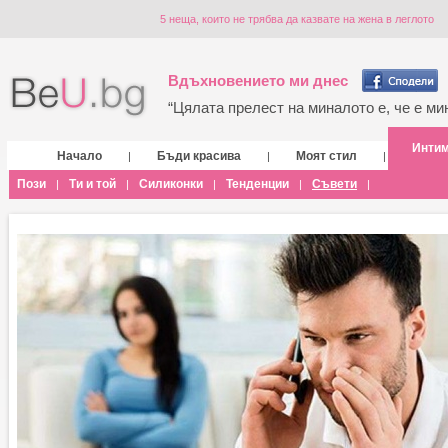
5 неща, които не трябва да казвате на жена в леглото
Вдъхновението ми днес
“Цялата прелест на миналото е, че е мин
Инти
Начало
Бъди красива
Моят стил
|
|
|
Пози
Ти и той
Силиконки
Тенденции
Съвети
|
|
|
|
|