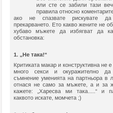
или сте се забили тази ве
правила относно коментарите
ако не спазвате рискувате да
прекарването. Ето какво жените не об
хубаво мъжете да избягват да ка
обстановка:
1. „Не така!“
Критиката макар и конструктивна не е
много секси и окуражително да
съмнение уменията на партньора в л
отнася не само за мъжете, а и за 
кажете: „Харесва ми така.....“ и 
каквото искате, момчета ;)