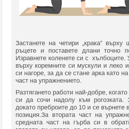
Застанете на четири „крака” върху 
ръцете и поставете длани точно п
Изравнете коленете си с хълбоците. 
върху коремните си мускули и леко и
си нагоре, за да се стане арка като н
част на упражнението.
Разтягането работи най-добре, когато
си да сочи надолу към рогозката. 
докато преброите до 10 и се върнете
позиция.За втората част на упражн
средната част на гърба си в обрат