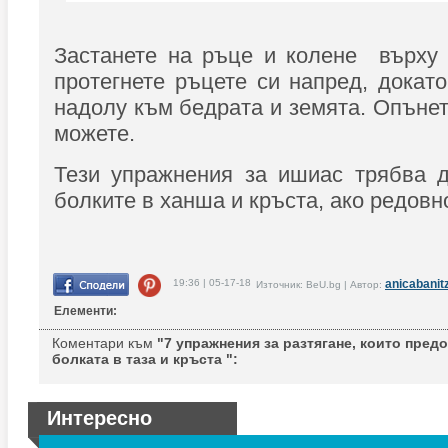
Застанете на ръце и колене върху 
протегнете ръцете си напред, докато
надолу към бедрата и земята. Опънет
можете.
Тези упражнения за ишиас трябва д
болките в ханша и кръста, ако редовн
19:36 | 05-17-18
anicabanit
Източник: BeU.bg | Автор:
Елементи:
Коментари към
"7 упражнения за разтягане, които пред
болката в таза и кръста ":
Интересно