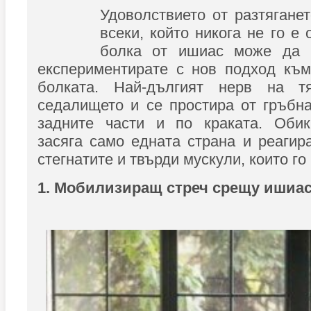
Удоволствието от разтягане
всеки, който никога не го е
болка от ишиас може да 
експериментирате с нов подход към
болката. Най-дългият нерв на 
седалището и се простира от гръбн
задните части и по краката. Оби
засяга само едната страна и реагир
стегнатите и твърди мускули, които го
1. Мобилизиращ стреч срещу ишиа