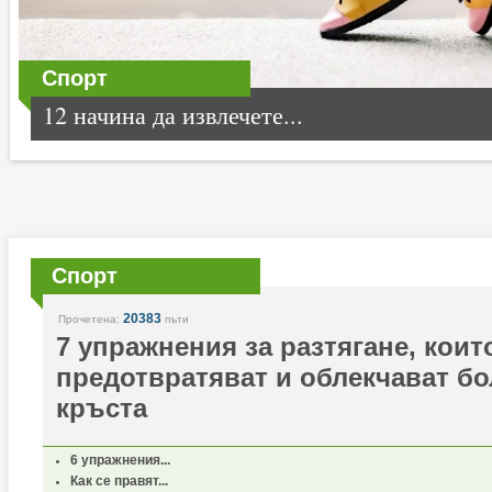
Спорт
12 начина да извлечете...
Спорт
20383
Прочетена:
пъти
7 упражнения за разтягане, коит
предотвратяват и облекчават бол
кръста
6 упражнения...
Как се правят...