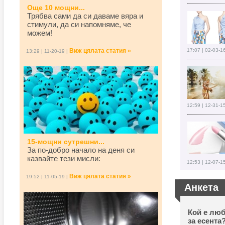
Още 10 мощни...
Трябва сами да си даваме вяра и
стимули, да си напомняме, че
можем!
Виж цялата статия »
17:07 | 02-03-1
13:29 | 11-20-19 |
12:59 | 12-31-1
15-мощни сутрешни...
За по-добро начало на деня си
казвайте тези мисли:
12:53 | 12-07-1
Виж цялата статия »
19:52 | 11-05-19 |
Анкета
Кой е люб
за есента