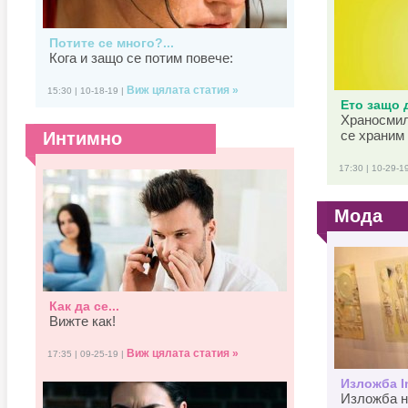
Потите се много?...
Кога и защо се потим повече:
Виж цялата статия »
15:30 | 10-18-19 |
Ето защо д
Храносмил
се храним 
Интимно
17:30 | 10-29-1
Мода
Как да се...
Вижте как!
Виж цялата статия »
17:35 | 09-25-19 |
Изложба In
Изложба н