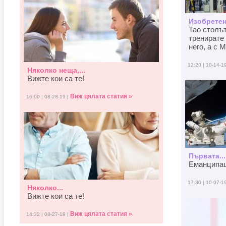
Изобретен
Тао столъ
тренирате 
него, а с M
12:20 | 10-14-1
Няколко неща,...
Вижте кои са те!
Виж цялата статия »
16:00 | 08-28-19 |
Първата...
Еманципаци
17:30 | 10-07-1
Няколко...
Вижте кои са те!
Виж цялата статия »
14:32 | 08-27-19 |