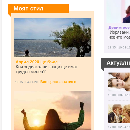
Моят стил
Деним есен
Изрязани,
новите мод
18:35 | 10-03-1
Април 2020 ще бъде...
Актуал
Кои зодиакални знаци ще имат
труден месец?
Виж цялата статия »
19:15 | 04-01-20 |
16:00 | 08-31-1
17:00 | 02-24-1