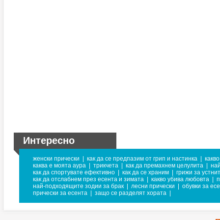
Интересно
женски прически
|
как да се предпазим от грип и настинка
|
какво
каква е моята аура
|
трикчета
|
как да премахнем целулита
|
най
как да спортувате ефективно
|
как да се храним
|
грижи за устни
как да отслабнем през есента и зимата
|
какво убива любовта
|
п
най-подходящите зодии за брак
|
лесни прически
|
обувки за ес
прически за есента
|
защо се разделят хората
|