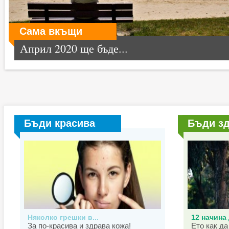
Сама вкъщи
Април 2020 ще бъде...
Бъди красива
Бъди з
Няколко грешки в...
12 начина 
За по-красива и здрава кожа!
Ето как да