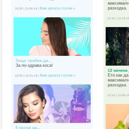
максималн
разходка.
Виж цялата статия »
16:30 | 11-06-19 |
12:32 | 12-10-1
Защо трябва да...
За по-здрава коса!
12 начина 
Ето как да
Виж цялата статия »
16:50 | 10-31-19 |
максималн
разходка.
13:14 | 12-06-1
5 ползи на...