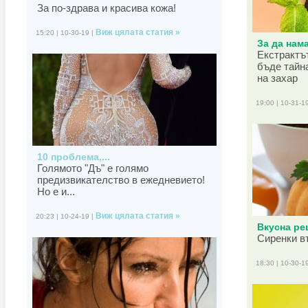
За по-здрава и красива кожа!
Виж цялата статия »
15:20 | 10-30-19 |
За да нама
Екстрактъ
бъде тайн
на захар
19:00 | 10-31-1
10 проблема,...
Голямото "Дъ" е голямо
предизвикателство в ежедневието!
Но е и...
Виж цялата статия »
20:23 | 10-24-19 |
Вкусна рец
Сиренки в
18:30 | 10-30-1