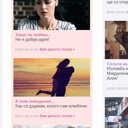
ще се отк
18:44 | 11-12-1
Защо не трябва...
Не е добра идея!
Виж цялата статия »
15:30 | 09-18-19 |
Силата на.
Изложба н
Магдалена
Алея"
14:33 | 10-21-1
8 типа поведение...
Как се държим, когато смe влюбени:
Виж цялата статия »
18:32 | 09-10-19 |