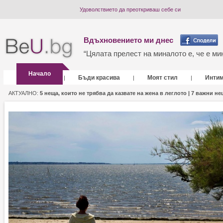
Удоволствието да преоткриваш себе си
Вдъхновението ми днес
“Цялата прелест на миналото е, че е мин
Начало
Бъди красива
Моят стил
Инти
|
|
|
АКТУАЛНО:
5 неща, които не трябва да казвате на жена в леглото |
7 важни нещ