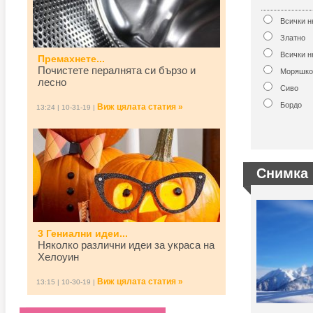
Всички 
Златно
Всички н
Премахнете...
Почистете пералнята си бързо и
Моряшко
лесно
Сиво
Бордо
Виж цялата статия »
13:24 | 10-31-19 |
Снимка 
3 Гениални идеи...
Няколко различни идеи за украса на
Хелоуин
Виж цялата статия »
13:15 | 10-30-19 |