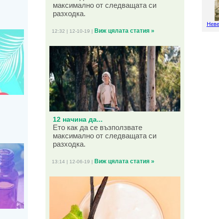
максимално от следващата си
разходка.
Неве
Виж цялата статия »
12:32 | 12-10-19 |
12 начина да...
Ето как да се възползвате
максимално от следващата си
разходка.
Виж цялата статия »
13:14 | 12-06-19 |