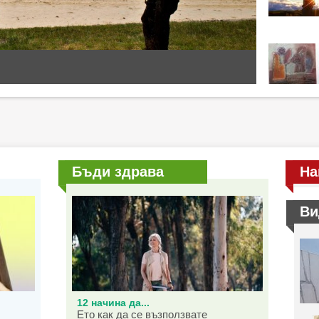
Бъди здрава
На
Ви
12 начина да...
Ето как да се възползвате