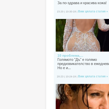
За по-здрава и красива кожа!
Виж цялата статия »
15:20 | 10-30-19 |
10 проблема,...
Голямото "Дъ" е голямо
предизвикателство в ежеднев
Но е и...
Виж цялата статия »
20:23 | 10-24-19 |