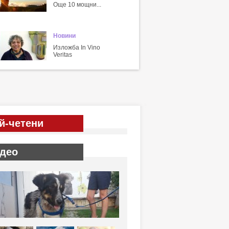
Още 10 мощни...
Новини
Изложба In Vino
Veritas
й-четени
део