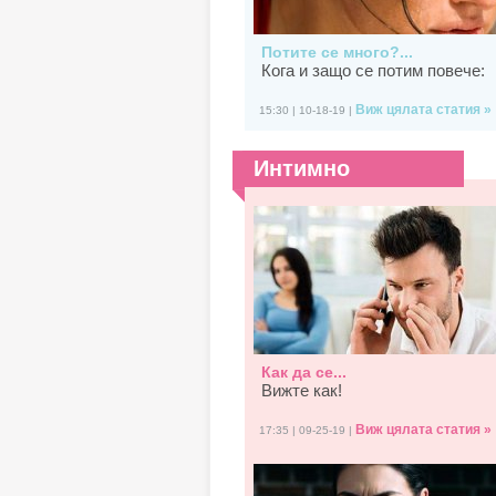
Потите се много?...
Кога и защо се потим повече:
Виж цялата статия »
15:30 | 10-18-19 |
Интимно
Как да се...
Вижте как!
Виж цялата статия »
17:35 | 09-25-19 |