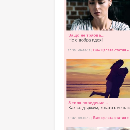
Защо не трябва...
Не е добра идея!
Виж цялата статия »
15:30 | 09-18-19 |
8 типа поведение...
Как се държим, когато смe вл
Виж цялата статия »
18:32 | 09-10-19 |