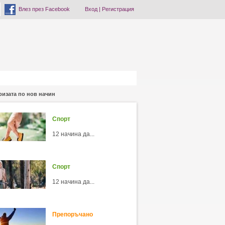
Влез през Facebook
Вход
|
Регистрация
ризата по нов начин
Спорт
12 начина да...
Спорт
12 начина да...
Препоръчано