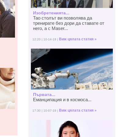
Изобретенията...
Тао столът ви позволява да
тренирате без дори да ставате от
него, а с Maser...
Виж цялата статия »
12:20 | 10-14-19 |
Първата...
Еманципация и в космоса...
Виж цялата статия »
17:30 | 10-07-19 |