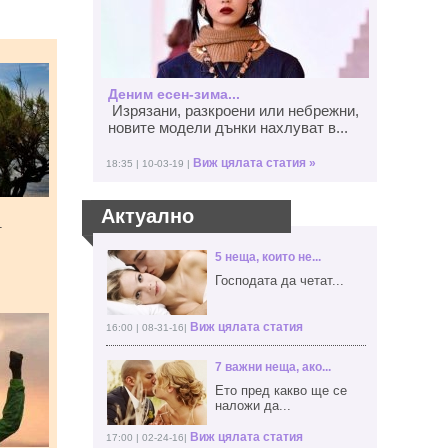
Деним есен-зима...
Изрязани, разкроени или небрежни,
новите модели дънки нахлуват в...
Виж цялата статия »
18:35 | 10-03-19 |
Актуално
т
5 неща, които не...
Господата да четат...
Виж цялата статия
16:00 | 08-31-16|
7 важни неща, ако...
Ето пред какво ще се
наложи да...
Виж цялата статия
17:00 | 02-24-16|