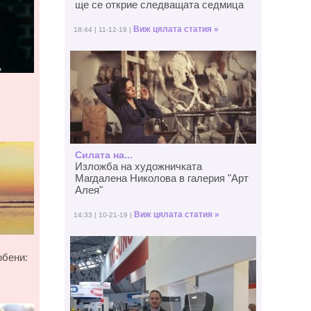
ще се открие следващата седмица
Виж цялата статия »
18:44 | 11-12-19 |
Силата на...
Изложба на художничката
Магдалена Николова в галерия "Арт
Алея"
Виж цялата статия »
14:33 | 10-21-19 |
юбени: