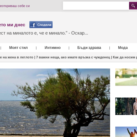
реоткриваш себе си
то ми днес
т на миналото е, че е минало.” - Оскар...
Моят стил
Интимно
Бъди здрава
Мода
|
|
|
|
е на жена в леглото |
7 важни неща, ако имате връзка с чужденец |
Как да носим 