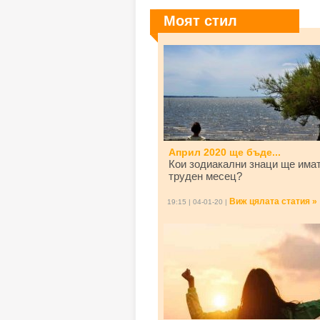
Моят стил
Април 2020 ще бъде...
Кои зодиакални знаци ще има
труден месец?
Виж цялата статия »
19:15 | 04-01-20 |