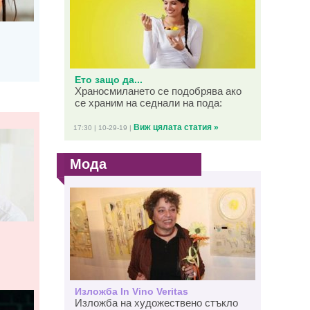
Ето защо да...
Храносмилането се подобрява ако
се храним на седнали на пода:
Виж цялата статия »
17:30 | 10-29-19 |
Мода
Изложба In Vino Veritas
Изложба на художествено стъкло