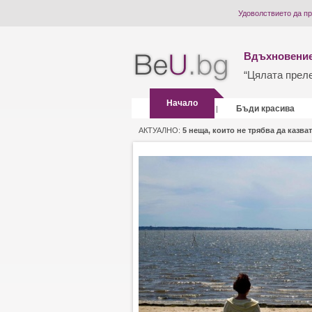
Удоволствието да п
Вдъхновение
“Цялата прелес
Начало
Бъди красива
|
АКТУАЛНО:
5 неща, които не трябва да казват