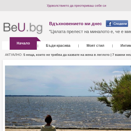
Удоволствието да преоткриваш себе си
Вдъхновението ми днес
“Цялата прелест на миналото е, че е мин
Начало
Бъди красива
Моят стил
Инти
|
|
|
АКТУАЛНО:
5 неща, които не трябва да казвате на жена в леглото |
7 важни нещ