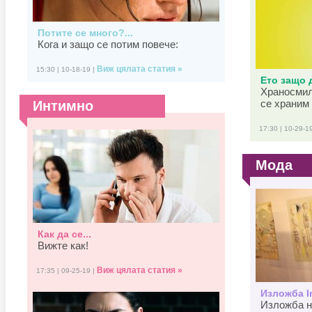
Потите се много?...
Кога и защо се потим повече:
Виж цялата статия »
15:30 | 10-18-19 |
Ето защо д
Храносмил
се храним 
Интимно
17:30 | 10-29-1
Мода
Как да се...
Вижте как!
Виж цялата статия »
17:35 | 09-25-19 |
Изложба In
Изложба н