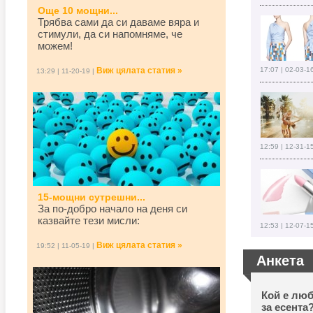
Още 10 мощни...
Трябва сами да си даваме вяра и
стимули, да си напомняме, че
можем!
Виж цялата статия »
17:07 | 02-03-1
13:29 | 11-20-19 |
12:59 | 12-31-1
15-мощни сутрешни...
За по-добро начало на деня си
казвайте тези мисли:
12:53 | 12-07-1
Виж цялата статия »
19:52 | 11-05-19 |
Анкета
Кой е люб
за есента