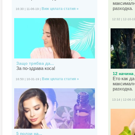
максималн
разходка.
Виж цялата статия »
16:30 | 11-06-19 |
12:32 | 12-10-1
Защо трябва да...
За по-здрава коса!
12 начина 
Ето как да
Виж цялата статия »
16:50 | 10-31-19 |
максималн
разходка.
13:14 | 12-06-1
5 ползи на...