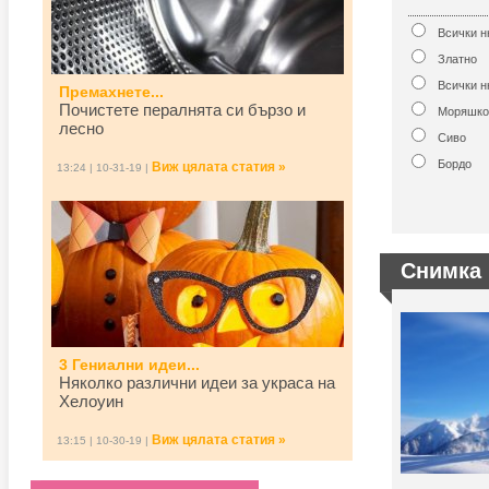
Всички 
Златно
Всички н
Премахнете...
Почистете пералнята си бързо и
Моряшко
лесно
Сиво
Бордо
Виж цялата статия »
13:24 | 10-31-19 |
Снимка 
3 Гениални идеи...
Няколко различни идеи за украса на
Хелоуин
Виж цялата статия »
13:15 | 10-30-19 |