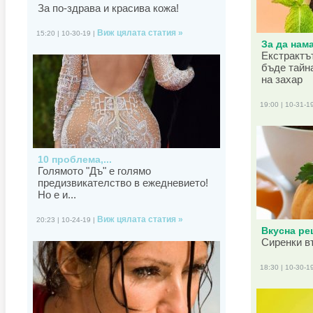
За по-здрава и красива кожа!
Виж цялата статия »
15:20 | 10-30-19 |
За да нама
Екстрактъ
бъде тайн
на захар
19:00 | 10-31-1
10 проблема,...
Голямото "Дъ" е голямо
предизвикателство в ежедневието!
Но е и...
Виж цялата статия »
20:23 | 10-24-19 |
Вкусна рец
Сиренки в
18:30 | 10-30-1