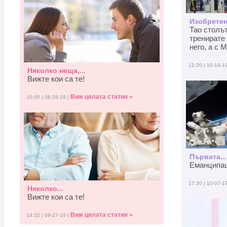
Изобретен
Тао столъ
тренирате 
него, а с M
12:20 | 10-14-1
Няколко неща,...
Вижте кои са те!
Виж цялата статия »
16:00 | 08-28-19 |
Първата...
Еманципаци
17:30 | 10-07-1
Няколко...
Вижте кои са те!
Виж цялата статия »
14:32 | 08-27-19 |