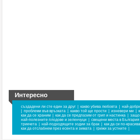
Интересно
създадени ли сте един за друг
|
какво убива любовта
|
най-добри
|
проблеми във връзката
|
какво той ще прости
|
изневери ми
|
как да се храним
|
как да се предпазим от грип и настинка
|
защо
най-полезните плодове и зеленчуци
|
свещени места в България
трикчета
|
най-подходящите зодии за брак
|
как да си по-красив
как да отслабнем през есента и зимата
|
грижи за устните
|