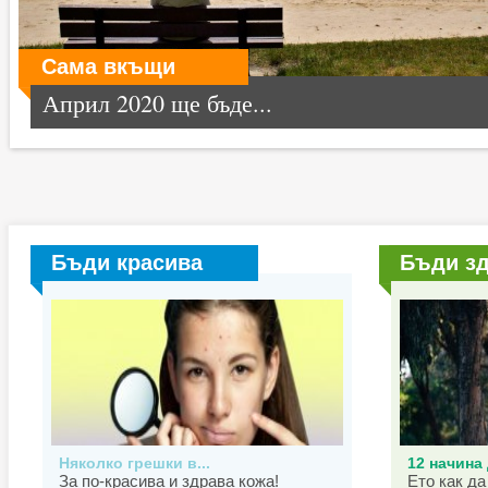
Сама вкъщи
Април 2020 ще бъде...
Бъди красива
Бъди з
Няколко грешки в...
12 начина 
За по-красива и здрава кожа!
Ето как да