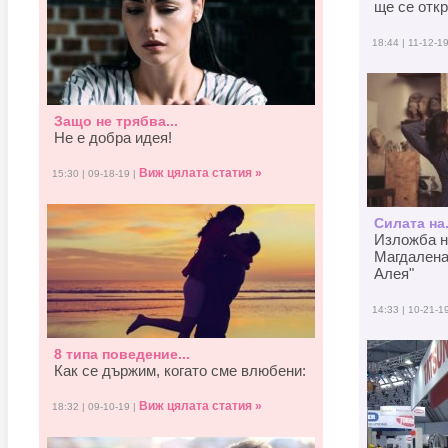
ще се отк
18:44 | 11-12-1
Защо не трябва...
Не е добра идея!
Виж цялата статия »
15:30 | 09-18-19 |
Силата на.
Изложба н
Магдалена
Алея"
14:33 | 10-21-1
8 типа поведение...
Как се държим, когато смe влюбени:
Виж цялата статия »
18:32 | 09-10-19 |