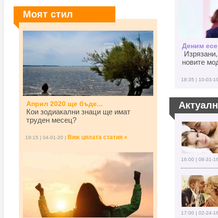
Моят стил
Деним есен
Изрязани,
новите мод
18:35 | 10-03-1
Април 2020 ще бъде...
Актуал
Кои зодиакални знаци ще имат
труден месец?
Виж цялата статия »
19:15 | 04-01-20 |
16:00 | 08-31-1
17:00 | 02-24-1