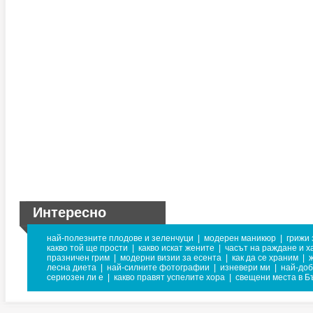
Интересно
най-полезните плодове и зеленчуци
|
модерен маникюр
|
грижи 
какво той ще прости
|
какво искат жените
|
часът на раждане и х
празничен грим
|
модерни визии за есента
|
как да се храним
|
лесна диета
|
най-силните фотографии
|
изневери ми
|
най-доб
сериозен ли е
|
какво правят успелите хора
|
свещени места в Б