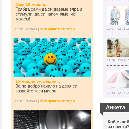
Още 10 мощни...
Трябва сами да си даваме вяра и
стимули, да си напомняме, че
можем!
Виж цялата статия »
17:07 | 02-03-1
13:29 | 11-20-19 |
12:59 | 12-31-1
15-мощни сутрешни...
За по-добро начало на деня си
казвайте тези мисли:
12:53 | 12-07-1
Виж цялата статия »
19:52 | 11-05-19 |
Анкета
Кой е люб
за есента