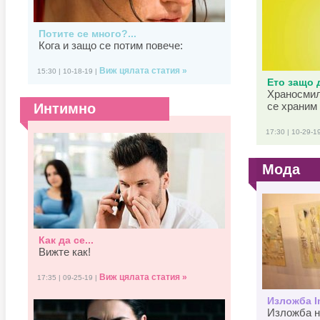
Потите се много?...
Кога и защо се потим повече:
Виж цялата статия »
15:30 | 10-18-19 |
Ето защо д
Храносмил
се храним 
Интимно
17:30 | 10-29-1
Мода
Как да се...
Вижте как!
Виж цялата статия »
17:35 | 09-25-19 |
Изложба In
Изложба н