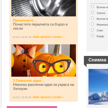
Всички 
Златно
Всички н
Премахнете...
Почистете пералнята си бързо и
Моряшко
лесно
Сиво
Бордо
Виж цялата статия »
13:24 | 10-31-19 |
Снимка 
3 Гениални идеи...
Няколко различни идеи за украса на
Хелоуин
Виж цялата статия »
13:15 | 10-30-19 |