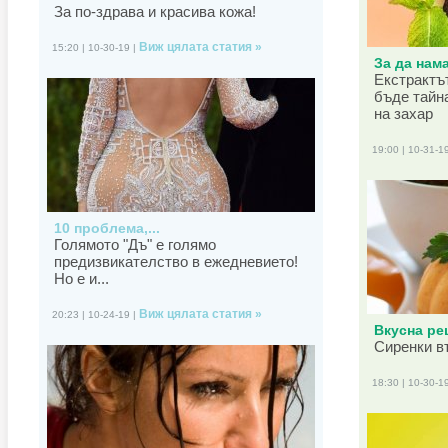
За по-здрава и красива кожа!
Виж цялата статия »
15:20 | 10-30-19 |
За да нама
Екстрактъ
бъде тайн
на захар
19:00 | 10-31-1
10 проблема,...
Голямото "Дъ" е голямо
предизвикателство в ежедневието!
Но е и...
Виж цялата статия »
20:23 | 10-24-19 |
Вкусна рец
Сиренки в
18:30 | 10-30-1