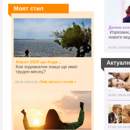
Моят стил
Деним есен
Изрязани,
новите мод
18:35 | 10-03-1
Април 2020 ще бъде...
Актуал
Кои зодиакални знаци ще имат
труден месец?
Виж цялата статия »
19:15 | 04-01-20 |
16:00 | 08-31-1
17:00 | 02-24-1