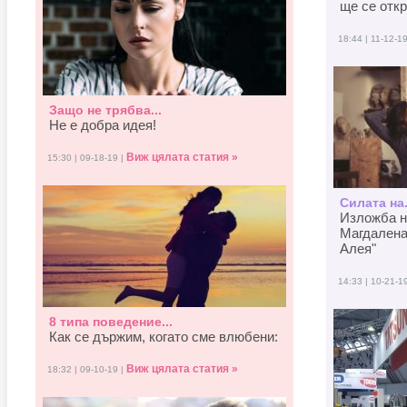
ще се отк
18:44 | 11-12-1
Защо не трябва...
Не е добра идея!
Виж цялата статия »
15:30 | 09-18-19 |
Силата на.
Изложба н
Магдалена
Алея"
14:33 | 10-21-1
8 типа поведение...
Как се държим, когато смe влюбени:
Виж цялата статия »
18:32 | 09-10-19 |