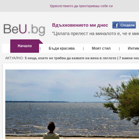
Удоволствието да преоткриваш себе си
Вдъхновението ми днес
“Цялата прелест на миналото е, че е мин
Начало
Бъди красива
Моят стил
Инти
|
|
|
АКТУАЛНО:
5 неща, които не трябва да казвате на жена в леглото |
7 важни нещ