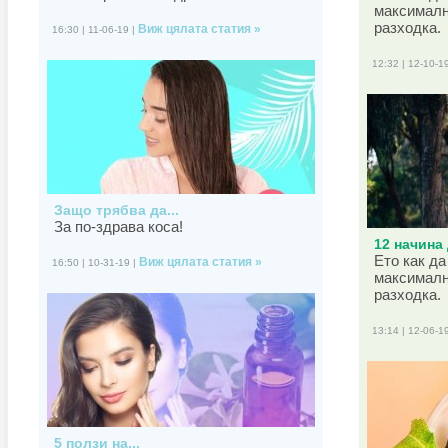
максималн
разходка.
Виж цялата статия »
16:30 | 11-06-19 |
12:32 | 12-10-1
Защо трябва да...
За по-здрава коса!
12 начина 
Ето как да
Виж цялата статия »
16:50 | 10-31-19 |
максималн
разходка.
13:14 | 12-06-1
5 ползи на...