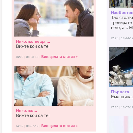
Изобретен
Тао столъ
тренирате 
него, а с M
12:20 | 10-14-1
Няколко неща,...
Вижте кои са те!
Виж цялата статия »
16:00 | 08-28-19 |
Първата...
Еманципаци
17:30 | 10-07-1
Няколко...
Вижте кои са те!
Виж цялата статия »
14:32 | 08-27-19 |