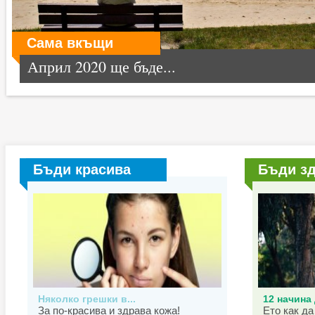
Сама вкъщи
Април 2020 ще бъде...
Бъди красива
Бъди з
Няколко грешки в...
12 начина 
За по-красива и здрава кожа!
Ето как да