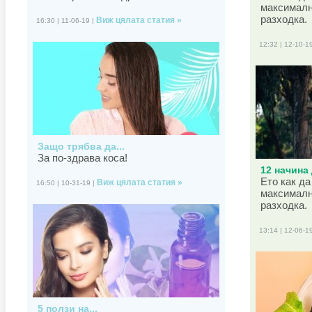
максималн
разходка.
Виж цялата статия »
16:30 | 11-06-19 |
12:32 | 12-10-1
Защо трябва да...
За по-здрава коса!
12 начина 
Ето как да
Виж цялата статия »
16:50 | 10-31-19 |
максималн
разходка.
13:14 | 12-06-1
5 ползи на...