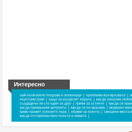
Интересно
най-полезните плодове и зеленчуци
|
проблеми във връзката
|
ж
неустоим грим
|
защо се разделят хората
|
как да запазим любо
създадени ли сте един за друг
|
грижи за устните
|
как да се хра
как да премахнем целулита
|
как да си по-красива
|
модерен ман
какво правят успелите хора
|
обувки за есента
|
свещени места 
как да отслабнем през есента и зимата
|