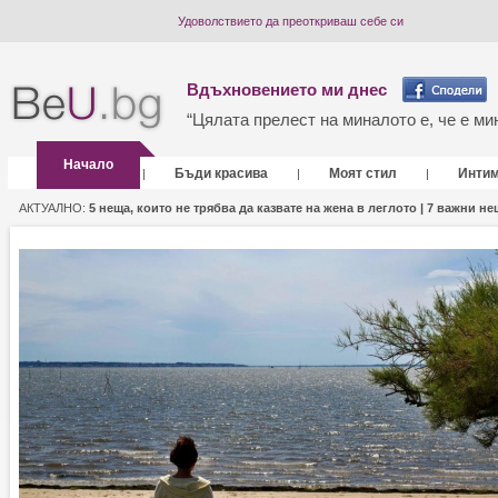
Удоволствието да преоткриваш себе си
Вдъхновението ми днес
“Цялата прелест на миналото е, че е мин
Начало
Бъди красива
Моят стил
Инти
|
|
|
АКТУАЛНО:
5 неща, които не трябва да казвате на жена в леглото |
7 важни нещ