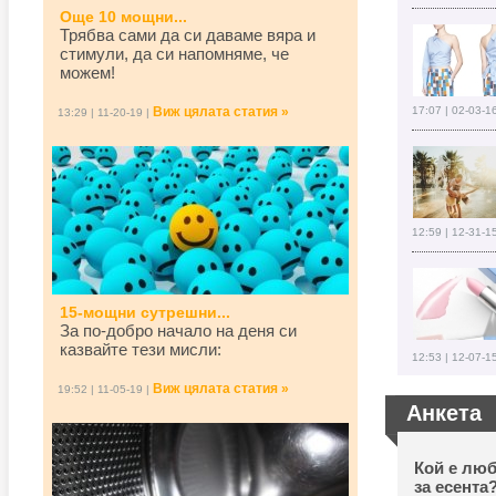
Още 10 мощни...
Трябва сами да си даваме вяра и
стимули, да си напомняме, че
можем!
Виж цялата статия »
17:07 | 02-03-1
13:29 | 11-20-19 |
12:59 | 12-31-1
15-мощни сутрешни...
За по-добро начало на деня си
казвайте тези мисли:
12:53 | 12-07-1
Виж цялата статия »
19:52 | 11-05-19 |
Анкета
Кой е люб
за есента