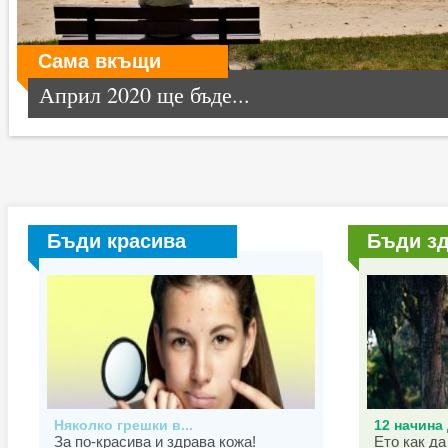
Сама вкъщи
Април 2020 ще бъде...
Бъди красива
Бъди з
Няколко грешки в...
12 начина 
За по-красива и здрава кожа!
Ето как да