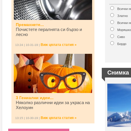
Всички 
Златно
Всички н
Премахнете...
Почистете пералнята си бързо и
Моряшко
лесно
Сиво
Бордо
Виж цялата статия »
13:24 | 10-31-19 |
Снимка 
3 Гениални идеи...
Няколко различни идеи за украса на
Хелоуин
Виж цялата статия »
13:15 | 10-30-19 |