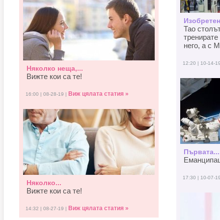
Изобретен
Тао столъ
тренирате 
него, а с M
12:20 | 10-14-1
Няколко неща,...
Вижте кои са те!
Виж цялата статия »
16:00 | 08-28-19 |
Първата...
Еманципаци
17:30 | 10-07-1
Няколко...
Вижте кои са те!
Виж цялата статия »
14:32 | 08-27-19 |