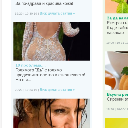
За по-здрава и красива кожа!
Виж цялата статия »
15:20 | 10-30-19 |
За да нама
Екстрактъ
бъде тайн
на захар
19:00 | 10-31-1
10 проблема,...
Голямото "Дъ" е голямо
предизвикателство в ежедневието!
Но е и...
Виж цялата статия »
20:23 | 10-24-19 |
Вкусна рец
Сиренки в
18:30 | 10-30-1