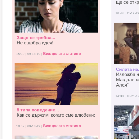
ще се отк
18:44 | 11-12-1
Защо не трябва...
Не е добра идея!
Виж цялата статия »
15:30 | 09-18-19 |
Силата на.
Изложба н
Магдалена
Алея"
14:33 | 10-21-1
8 типа поведение...
Как се държим, когато смe влюбени:
Виж цялата статия »
18:32 | 09-10-19 |