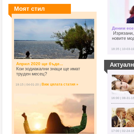
Моят стил
Деним есен
Изрязани,
новите мод
18:35 | 10-03-1
Април 2020 ще бъде...
Актуал
Кои зодиакални знаци ще имат
труден месец?
Виж цялата статия »
19:15 | 04-01-20 |
16:00 | 08-31-1
17:00 | 02-24-1