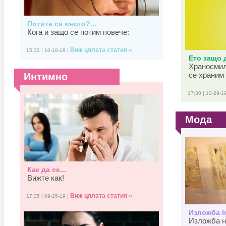
Потите се много?...
Кога и защо се потим повече:
Виж цялата статия »
15:30 | 10-18-19 |
Ето защо д
Храносмил
се храним 
Интимно
17:30 | 10-29-1
Мода
Как да се...
Вижте как!
Виж цялата статия »
17:35 | 09-25-19 |
Изложба In
Изложба н