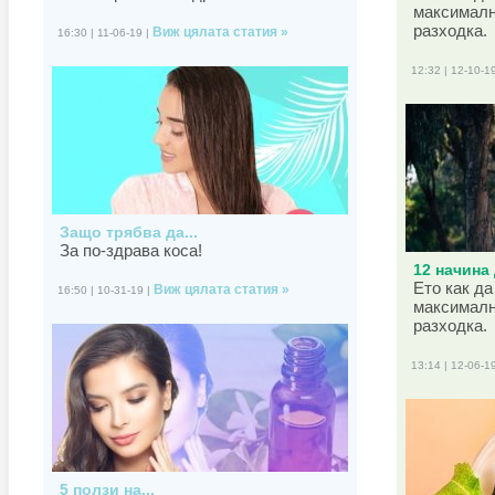
максималн
разходка.
Виж цялата статия »
16:30 | 11-06-19 |
12:32 | 12-10-1
Защо трябва да...
За по-здрава коса!
12 начина 
Ето как да
Виж цялата статия »
16:50 | 10-31-19 |
максималн
разходка.
13:14 | 12-06-1
5 ползи на...