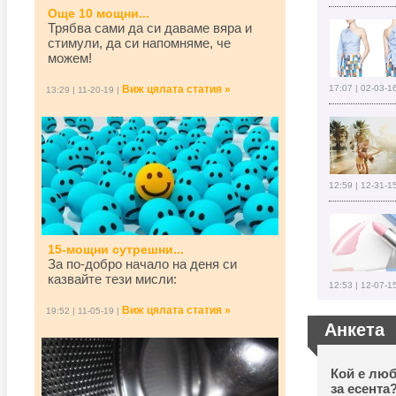
Още 10 мощни...
Трябва сами да си даваме вяра и
стимули, да си напомняме, че
можем!
Виж цялата статия »
17:07 | 02-03-1
13:29 | 11-20-19 |
12:59 | 12-31-1
15-мощни сутрешни...
За по-добро начало на деня си
казвайте тези мисли:
12:53 | 12-07-1
Виж цялата статия »
19:52 | 11-05-19 |
Анкета
Кой е люб
за есента