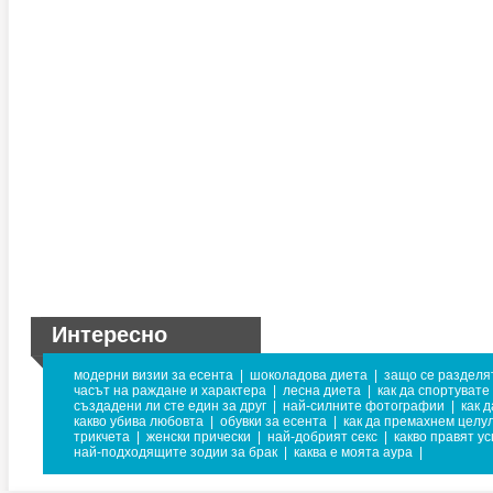
Интересно
модерни визии за есента
|
шоколадова диета
|
защо се разделя
часът на раждане и характера
|
лесна диета
|
как да спортуват
създадени ли сте един за друг
|
най-силните фотографии
|
как 
какво убива любовта
|
обувки за есента
|
как да премахнем целу
трикчета
|
женски прически
|
най-добрият секс
|
какво правят у
най-подходящите зодии за брак
|
каква е моята аура
|