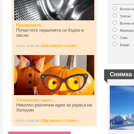
Всички 
Златно
Всички н
Премахнете...
Почистете пералнята си бързо и
Моряшко
лесно
Сиво
Бордо
Виж цялата статия »
13:24 | 10-31-19 |
Снимка 
3 Гениални идеи...
Няколко различни идеи за украса на
Хелоуин
Виж цялата статия »
13:15 | 10-30-19 |