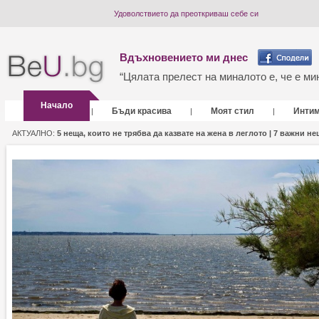
Удоволствието да преоткриваш себе си
Вдъхновението ми днес
“Цялата прелест на миналото е, че е мин
Начало
Бъди красива
Моят стил
Инти
|
|
|
АКТУАЛНО:
5 неща, които не трябва да казвате на жена в леглото |
7 важни нещ