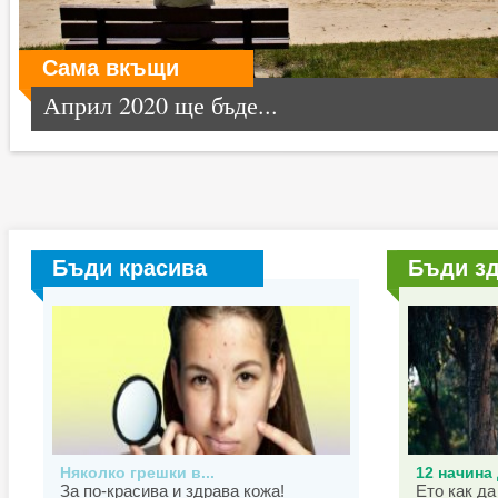
Сама вкъщи
Април 2020 ще бъде...
Бъди красива
Бъди з
Няколко грешки в...
12 начина 
За по-красива и здрава кожа!
Ето как да