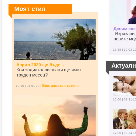
Моят стил
Деним есен
Изрязани,
новите мод
18:35 | 10-03-1
Април 2020 ще бъде...
Актуал
Кои зодиакални знаци ще имат
труден месец?
Виж цялата статия »
19:15 | 04-01-20 |
16:00 | 08-31-1
17:00 | 02-24-1