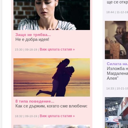
ще се отк
18:44 | 11-12-1
Защо не трябва...
Не е добра идея!
Виж цялата статия »
15:30 | 09-18-19 |
Силата на.
Изложба н
Магдалена
Алея"
14:33 | 10-21-1
8 типа поведение...
Как се държим, когато смe влюбени:
Виж цялата статия »
18:32 | 09-10-19 |