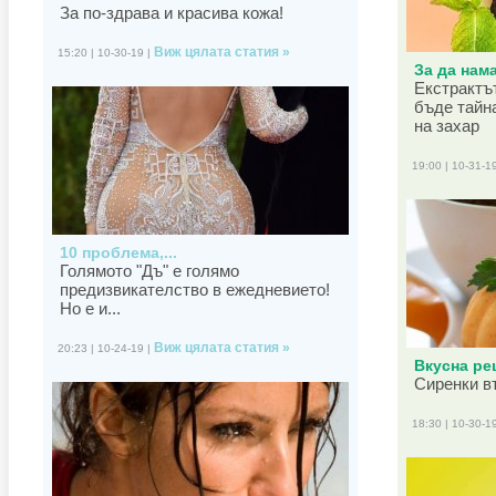
За по-здрава и красива кожа!
Виж цялата статия »
15:20 | 10-30-19 |
За да нама
Екстрактъ
бъде тайн
на захар
19:00 | 10-31-1
10 проблема,...
Голямото "Дъ" е голямо
предизвикателство в ежедневието!
Но е и...
Виж цялата статия »
20:23 | 10-24-19 |
Вкусна рец
Сиренки в
18:30 | 10-30-1