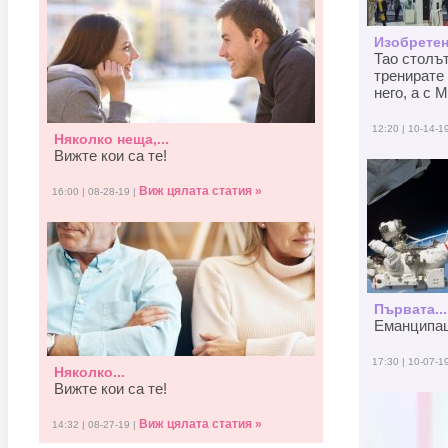
Изобретен
Тао столъ
тренирате 
него, а с M
12:20 | 10-14-1
Няколко неща,...
Вижте кои са те!
Виж цялата статия »
16:00 | 08-28-19 |
Първата...
Еманципаци
17:30 | 10-07-1
Няколко...
Вижте кои са те!
Виж цялата статия »
14:32 | 08-27-19 |