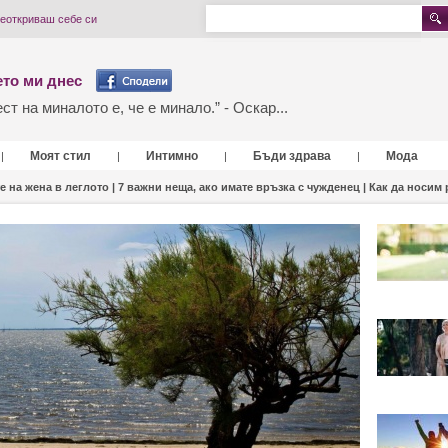
реоткриваш себе си
то ми днес
т на миналото е, че е минало.” - Оскар...
Моят стил
Интимно
Бъди здрава
Мода
|
|
|
|
е на жена в леглото |
7 важни неща, ако имате връзка с чужденец |
Как да носим 