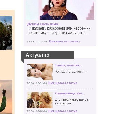
Деним есен-зима...
Изрязани, разкроени или небрежни,
новите модели дънки нахлуват в...
Виж цялата статия »
18:35 | 10-03-19 |
Актуално
т
5 неща, които не...
Господата да четат...
Виж цялата статия
16:00 | 08-31-16|
7 важни неща, ако...
Ето пред какво ще се
наложи да...
Виж цялата статия
17:00 | 02-24-16|