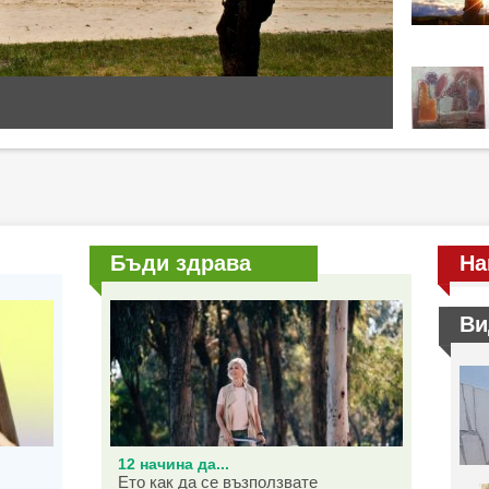
Бъди здрава
На
Ви
12 начина да...
Ето как да се възползвате