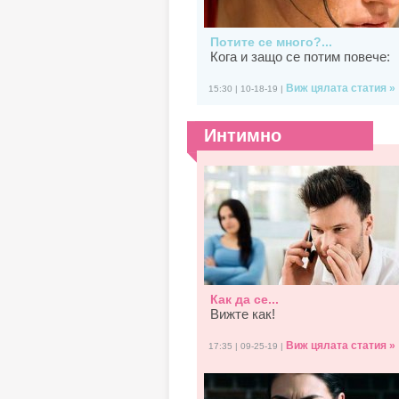
Потите се много?...
Кога и защо се потим повече:
Виж цялата статия »
15:30 | 10-18-19 |
Интимно
Как да се...
Вижте как!
Виж цялата статия »
17:35 | 09-25-19 |