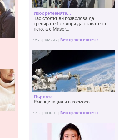
Изобретенията...
Тао столът ви позволява да
тренирате без дори да ставате от
него, а с Maser...
Виж цялата статия »
12:20 | 10-14-19 |
Първата...
Еманципация и в космоса...
Виж цялата статия »
17:30 | 10-07-19 |