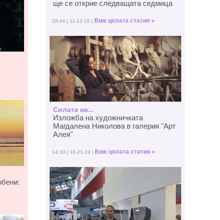
ще се открие следващата седмица
Виж цялата статия »
18:44 | 11-12-19 |
Силата на...
Изложба на художничката
Магдалена Николова в галерия "Арт
Алея"
Виж цялата статия »
14:33 | 10-21-19 |
юбени: