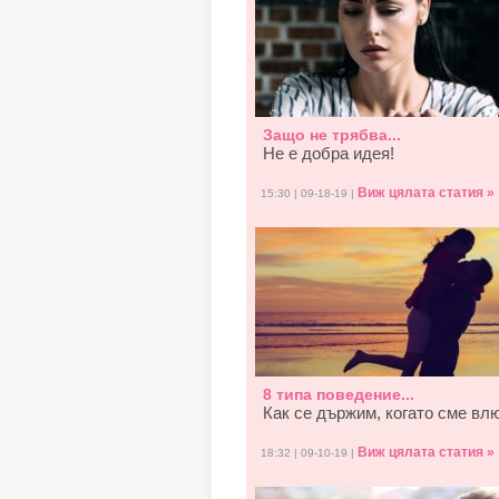
Защо не трябва...
Не е добра идея!
Виж цялата статия »
15:30 | 09-18-19 |
8 типа поведение...
Как се държим, когато смe вл
Виж цялата статия »
18:32 | 09-10-19 |