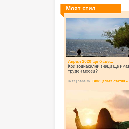
Моят стил
Април 2020 ще бъде...
Кои зодиакални знаци ще има
труден месец?
Виж цялата статия »
19:15 | 04-01-20 |