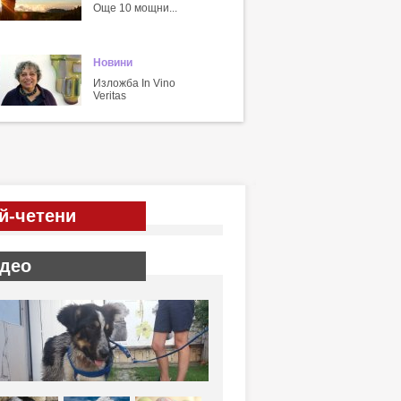
Още 10 мощни...
Новини
Изложба In Vino
Veritas
й-четени
део