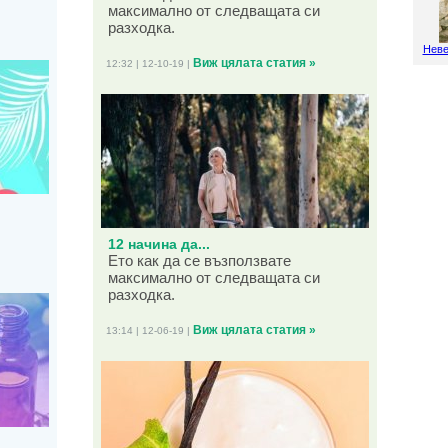
максимално от следващата си
разходка.
Неве
Виж цялата статия »
12:32 | 12-10-19 |
12 начина да...
Ето как да се възползвате
максимално от следващата си
разходка.
Виж цялата статия »
13:14 | 12-06-19 |