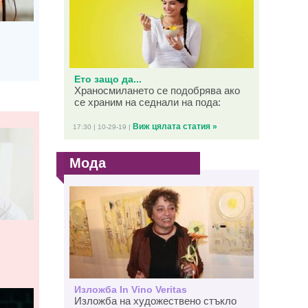
Ето защо да...
Храносмилането се подобрява ако
се храним на седнали на пода:
Виж цялата статия »
17:30 | 10-29-19 |
Мода
Изложба In Vino Veritas
Изложба на художествено стъкло