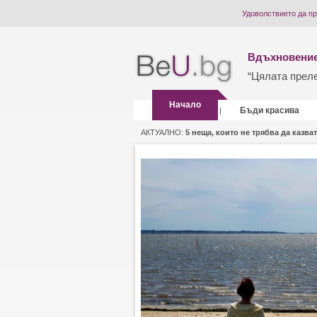
Удоволствието да п
Вдъхновение
“Цялата прелес
Начало
Бъди красива
|
АКТУАЛНО:
5 неща, които не трябва да казват