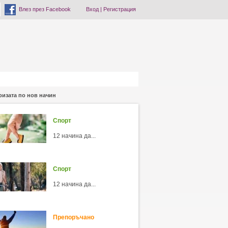
Влез през Facebook
Вход
|
Регистрация
ризата по нов начин
Спорт
12 начина да...
Спорт
12 начина да...
Препоръчано