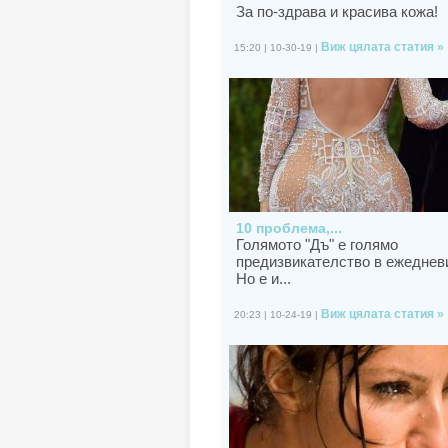
За по-здрава и красива кожа!
Виж цялата статия »
15:20 | 10-30-19 |
10 проблема,...
Голямото "Дъ" е голямо
предизвикателство в ежеднев
Но е и...
Виж цялата статия »
20:23 | 10-24-19 |