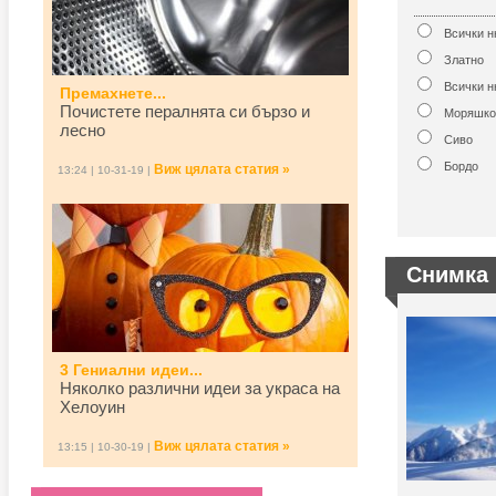
Всички 
Златно
Всички н
Премахнете...
Почистете пералнята си бързо и
Моряшко
лесно
Сиво
Бордо
Виж цялата статия »
13:24 | 10-31-19 |
Снимка 
3 Гениални идеи...
Няколко различни идеи за украса на
Хелоуин
Виж цялата статия »
13:15 | 10-30-19 |