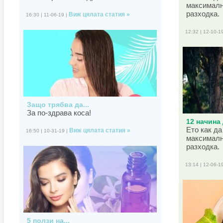
максималн
разходка.
Виж цялата статия »
16:30 | 11-06-19 |
12:32 | 12-10-1
Защо трябва да...
За по-здрава коса!
12 начина 
Ето как да
Виж цялата статия »
16:50 | 10-31-19 |
максималн
разходка.
13:14 | 12-06-1
5 ползи на...