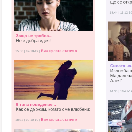
ще се отк
18:44 | 11-12-1
Защо не трябва...
Не е добра идея!
Виж цялата статия »
15:30 | 09-18-19 |
Силата на.
Изложба н
Магдалена
Алея"
14:33 | 10-21-1
8 типа поведение...
Как се държим, когато смe влюбени:
Виж цялата статия »
18:32 | 09-10-19 |