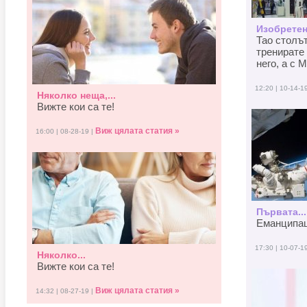
Изобретен
Тао столъ
тренирате 
него, а с M
12:20 | 10-14-1
Няколко неща,...
Вижте кои са те!
Виж цялата статия »
16:00 | 08-28-19 |
Първата...
Еманципаци
17:30 | 10-07-1
Няколко...
Вижте кои са те!
Виж цялата статия »
14:32 | 08-27-19 |