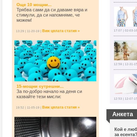
Още 10 мощни...
Трябва сами да си даваме вяра и
стимули, да си напомняме, че
можем!
Виж цялата статия »
17:07 | 02-03-1
13:29 | 11-20-19 |
12:59 | 12-31-1
15-мощни сутрешни...
За по-добро начало на деня си
казвайте тези мисли:
12:53 | 12-07-1
Виж цялата статия »
19:52 | 11-05-19 |
Анкета
Кой е люб
за есента