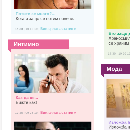
Потите се много?...
Кога и защо се потим повече:
Виж цялата статия »
15:30 | 10-18-19 |
Ето защо д
Храносмил
се храним 
Интимно
17:30 | 10-29-1
Мода
Как да се...
Вижте как!
Виж цялата статия »
17:35 | 09-25-19 |
Изложба In
Изложба н