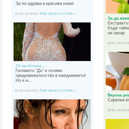
За по-здрава и красива кожа!
Виж цялата статия »
15:20 | 10-30-19 |
За да нама
Екстрактъ
бъде тайн
на захар
19:00 | 10-31-1
10 проблема,...
Голямото "Дъ" е голямо
предизвикателство в ежедневието!
Но е и...
Виж цялата статия »
20:23 | 10-24-19 |
Вкусна рец
Сиренки в
18:30 | 10-30-1