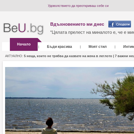
Удоволствието да преоткриваш себе си
Вдъхновението ми днес
“Цялата прелест на миналото е, че е мин
Начало
Бъди красива
Моят стил
Инти
|
|
|
АКТУАЛНО:
5 неща, които не трябва да казвате на жена в леглото |
7 важни нещ