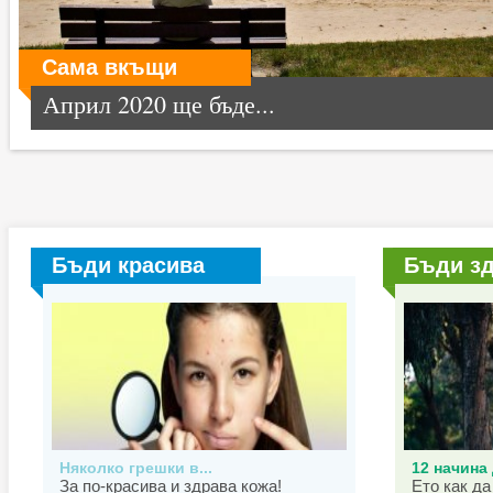
Сама вкъщи
Април 2020 ще бъде...
Бъди красива
Бъди з
Няколко грешки в...
12 начина 
За по-красива и здрава кожа!
Ето как да