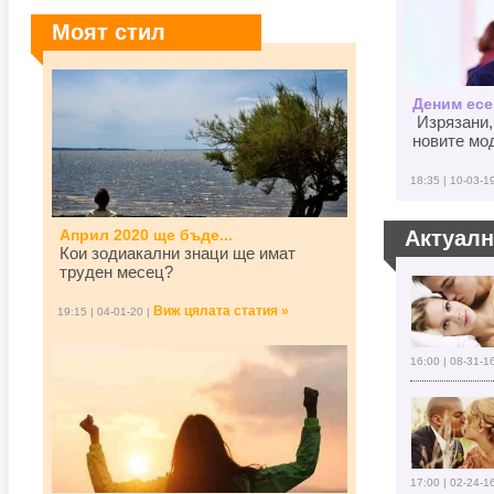
Моят стил
Деним есен
Изрязани,
новите мод
18:35 | 10-03-1
Април 2020 ще бъде...
Актуал
Кои зодиакални знаци ще имат
труден месец?
Виж цялата статия »
19:15 | 04-01-20 |
16:00 | 08-31-1
17:00 | 02-24-1