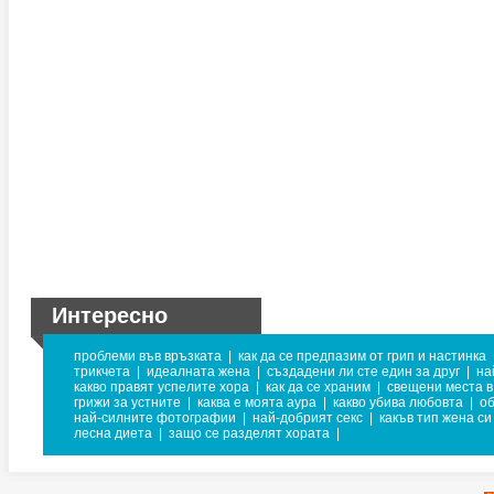
Интересно
проблеми във връзката
|
как да се предпазим от грип и настинка
трикчета
|
идеалната жена
|
създадени ли сте един за друг
|
на
какво правят успелите хора
|
как да се храним
|
свещени места в
грижи за устните
|
каква е моята аура
|
какво убива любовта
|
об
най-силните фотографии
|
най-добрият секс
|
какъв тип жена си
лесна диета
|
защо се разделят хората
|