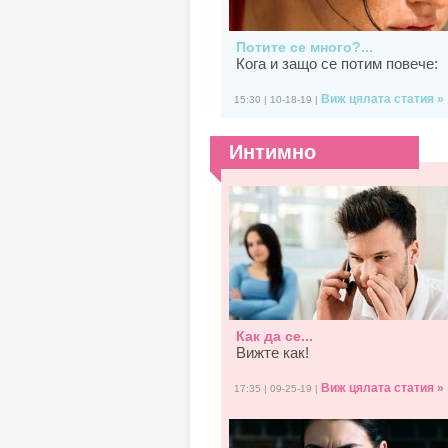
Потите се много?...
Кога и защо се потим повече:
Виж цялата статия »
15:30 | 10-18-19 |
Интимно
Как да се...
Вижте как!
Виж цялата статия »
17:35 | 09-25-19 |