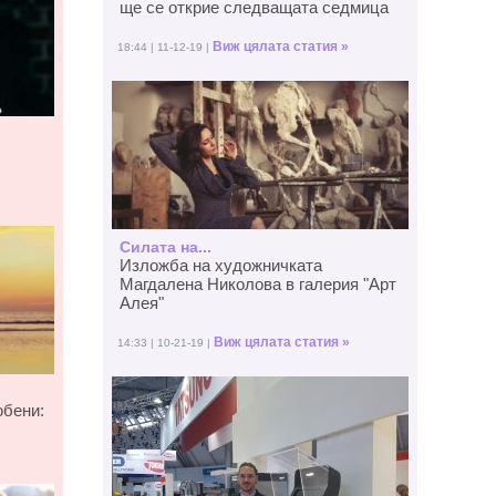
ще се открие следващата седмица
Виж цялата статия »
18:44 | 11-12-19 |
Силата на...
Изложба на художничката
Магдалена Николова в галерия "Арт
Алея"
Виж цялата статия »
14:33 | 10-21-19 |
юбени: