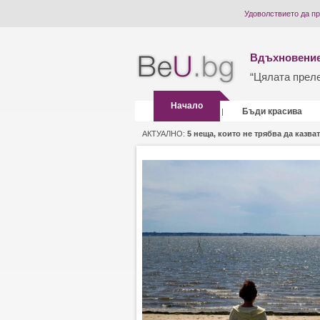
Удоволствието да п
Вдъхновение
“Цялата прелес
Начало
Бъди красива
|
АКТУАЛНО:
5 неща, които не трябва да казват