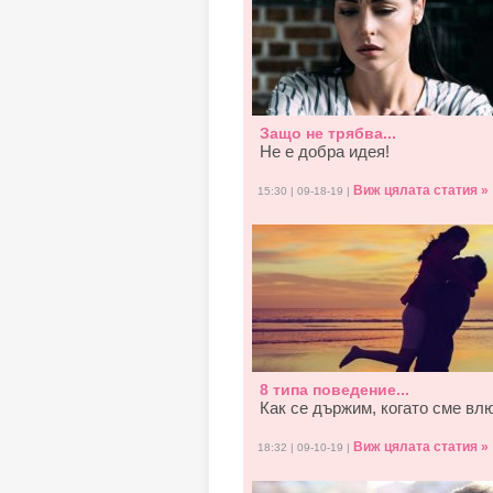
Защо не трябва...
Не е добра идея!
Виж цялата статия »
15:30 | 09-18-19 |
8 типа поведение...
Как се държим, когато смe вл
Виж цялата статия »
18:32 | 09-10-19 |