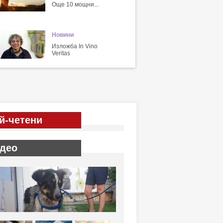
Още 10 мощни...
Новини
Изложба In Vino
Veritas
й-четени
део