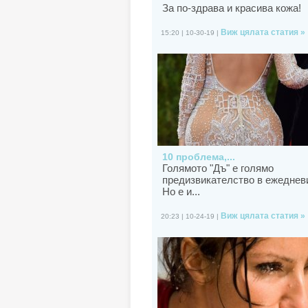
За по-здрава и красива кожа!
Виж цялата статия »
15:20 | 10-30-19 |
10 проблема,...
Голямото "Дъ" е голямо
предизвикателство в ежеднев
Но е и...
Виж цялата статия »
20:23 | 10-24-19 |