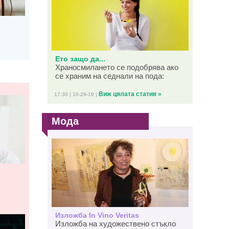
Ето защо да...
Храносмилането се подобрява ако
се храним на седнали на пода:
Виж цялата статия »
17:30 | 10-29-19 |
Мода
Изложба In Vino Veritas
Изложба на художествено стъкло