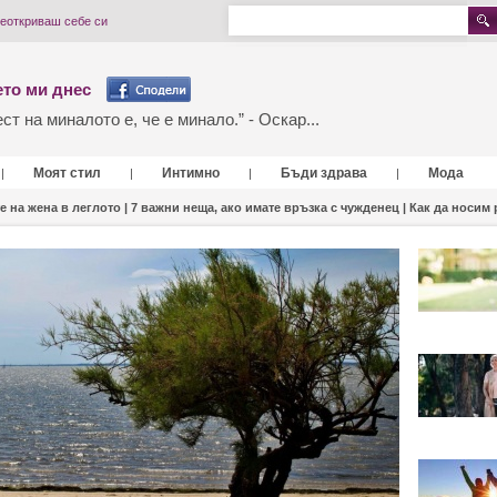
реоткриваш себе си
то ми днес
т на миналото е, че е минало.” - Оскар...
Моят стил
Интимно
Бъди здрава
Мода
|
|
|
|
е на жена в леглото |
7 важни неща, ако имате връзка с чужденец |
Как да носим 