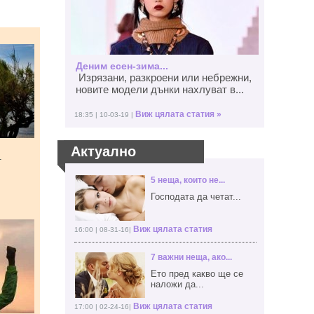
Деним есен-зима...
Изрязани, разкроени или небрежни,
новите модели дънки нахлуват в...
Виж цялата статия »
18:35 | 10-03-19 |
Актуално
т
5 неща, които не...
Господата да четат...
Виж цялата статия
16:00 | 08-31-16|
7 важни неща, ако...
Ето пред какво ще се
наложи да...
Виж цялата статия
17:00 | 02-24-16|