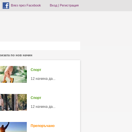
Влез през Facebook
Вход
|
Регистрация
ризата по нов начин
Спорт
12 начина да...
Спорт
12 начина да...
Препоръчано