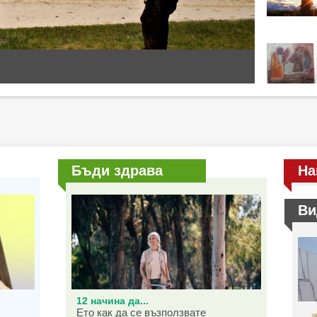
Бъди здрава
На
Ви
12 начина да...
Ето как да се възползвате