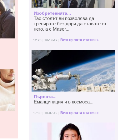
Изобретенията...
Тао столът ви позволява да
тренирате без дори да ставате от
него, а с Maser...
Виж цялата статия »
12:20 | 10-14-19 |
Първата...
Еманципация и в космоса...
Виж цялата статия »
17:30 | 10-07-19 |