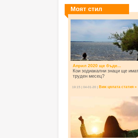
Моят стил
Април 2020 ще бъде...
Кои зодиакални знаци ще има
труден месец?
Виж цялата статия »
19:15 | 04-01-20 |