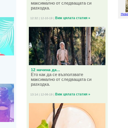
максимално от следващата си
разходка.
Неве
Виж цялата статия »
12:32 | 12-10-19 |
12 начина да...
Ето как да се възползвате
максимално от следващата си
разходка.
Виж цялата статия »
13:14 | 12-06-19 |