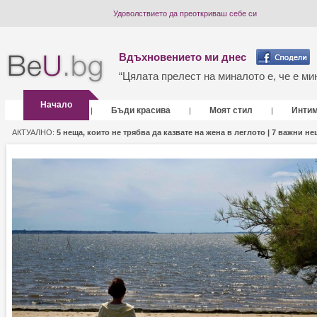
Удоволствието да преоткриваш себе си
Вдъхновението ми днес
“Цялата прелест на миналото е, че е мин
Начало
Бъди красива
Моят стил
Инти
|
|
|
АКТУАЛНО:
5 неща, които не трябва да казвате на жена в леглото |
7 важни нещ