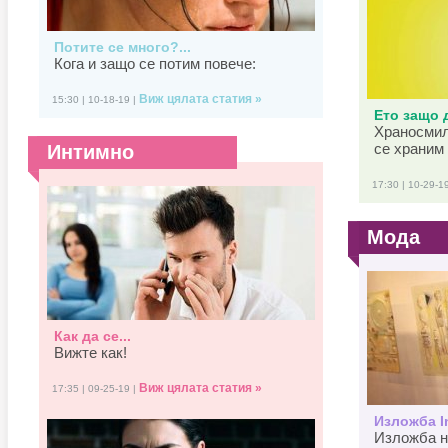
Потите се много?...
Кога и защо се потим повече:
Виж цялата статия »
15:30 | 10-18-19 |
Ето защо д
Храносмил
се храним 
Интимно
17:30 | 10-29-1
Мода
Как да се...
Вижте как!
Виж цялата статия »
17:35 | 09-25-19 |
Изложба In
Изложба н