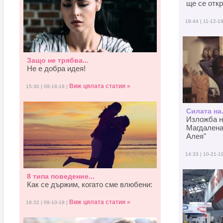
ще се отк
18:44 | 11-12-1
Защо не трябва...
Не е добра идея!
Виж цялата статия »
15:30 | 09-18-19 |
Силата на.
Изложба н
Магдалена
Алея"
14:33 | 10-21-1
8 типа поведение...
Как се държим, когато смe влюбени:
Виж цялата статия »
18:32 | 09-10-19 |