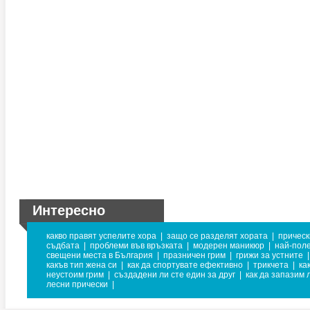
Интересно
какво правят успелите хора
|
защо се разделят хората
|
прическ
съдбата
|
проблеми във връзката
|
модерен маникюр
|
най-поле
свещени места в България
|
празничен грим
|
грижи за устните
|
какъв тип жена си
|
как да спортувате ефективно
|
трикчета
|
ка
неустоим грим
|
създадени ли сте един за друг
|
как да запазим
лесни прически
|