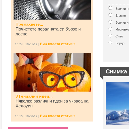
Всички 
Златно
Всички н
Премахнете...
Почистете пералнята си бързо и
Моряшко
лесно
Сиво
Бордо
Виж цялата статия »
13:24 | 10-31-19 |
Снимка 
3 Гениални идеи...
Няколко различни идеи за украса на
Хелоуин
Виж цялата статия »
13:15 | 10-30-19 |