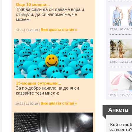
Още 10 мощни...
Трябва сами да си даваме вяра и
стимули, да си напомняме, че
можем!
Виж цялата статия »
17:07 | 02-03-1
13:29 | 11-20-19 |
12:59 | 12-31-1
15-мощни сутрешни...
За по-добро начало на деня си
казвайте тези мисли:
12:53 | 12-07-1
Виж цялата статия »
19:52 | 11-05-19 |
Анкета
Кой е люб
за есента