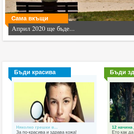
Сама вкъщи
Април 2020 ще бъде...
Бъди красива
Бъди з
Няколко грешки в...
12 начина 
За по-красива и здрава кожа!
Ето как да