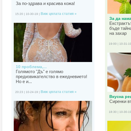
За по-здрава и красива кожа!
Виж цялата статия »
15:20 | 10-30-19 |
За да нама
Екстрактъ
бъде тайн
на захар
19:00 | 10-31-1
10 проблема,...
Голямото "Дъ" е голямо
предизвикателство в ежедневието!
Но е и...
Виж цялата статия »
20:23 | 10-24-19 |
Вкусна рец
Сиренки в
18:30 | 10-30-1