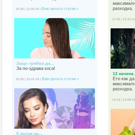
максималн
разходка.
Виж цялата статия »
16:30 | 11-06-19 |
12:32 | 12-10-1
Защо трябва да...
За по-здрава коса!
12 начина 
Ето как да
Виж цялата статия »
16:50 | 10-31-19 |
максималн
разходка.
13:14 | 12-06-1
5 ползи на...