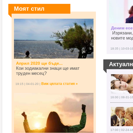
Моят стил
Деним есен
Изрязани,
новите мод
18:35 | 10-03-1
Април 2020 ще бъде...
Актуал
Кои зодиакални знаци ще имат
труден месец?
Виж цялата статия »
19:15 | 04-01-20 |
16:00 | 08-31-1
17:00 | 02-24-1