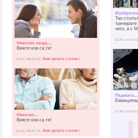
Изобретен
Тао столъ
тренирате 
него, а с M
12:20 | 10-14-1
Няколко неща,...
Вижте кои са те!
Виж цялата статия »
16:00 | 08-28-19 |
Първата...
Еманципаци
17:30 | 10-07-1
Няколко...
Вижте кои са те!
Виж цялата статия »
14:32 | 08-27-19 |