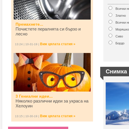
Всички 
Златно
Всички н
Премахнете...
Почистете пералнята си бързо и
Моряшко
лесно
Сиво
Бордо
Виж цялата статия »
13:24 | 10-31-19 |
Снимка 
3 Гениални идеи...
Няколко различни идеи за украса на
Хелоуин
Виж цялата статия »
13:15 | 10-30-19 |