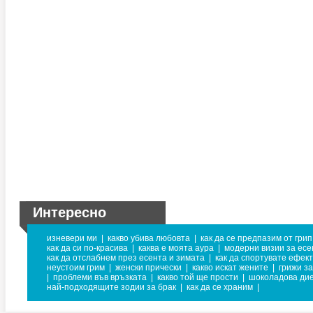
Интересно
изневери ми
|
какво убива любовта
|
как да се предпазим от грип
как да си по-красива
|
каква е моята аура
|
модерни визии за есе
как да отслабнем през есента и зимата
|
как да спортувате ефек
неустоим грим
|
женски прически
|
какво искат жените
|
грижи за
|
проблеми във връзката
|
какво той ще прости
|
шоколадова ди
най-подходящите зодии за брак
|
как да се храним
|