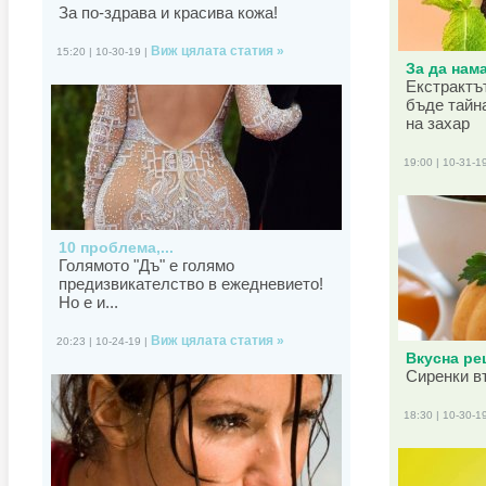
За по-здрава и красива кожа!
Виж цялата статия »
15:20 | 10-30-19 |
За да нама
Екстрактъ
бъде тайн
на захар
19:00 | 10-31-1
10 проблема,...
Голямото "Дъ" е голямо
предизвикателство в ежедневието!
Но е и...
Виж цялата статия »
20:23 | 10-24-19 |
Вкусна рец
Сиренки в
18:30 | 10-30-1