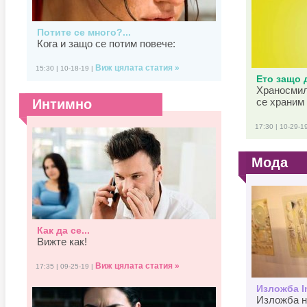
Потите се много?...
Кога и защо се потим повече:
Виж цялата статия »
15:30 | 10-18-19 |
Ето защо д
Храносмил
се храним 
Интимно
17:30 | 10-29-1
Мода
Как да се...
Вижте как!
Виж цялата статия »
17:35 | 09-25-19 |
Изложба In
Изложба н