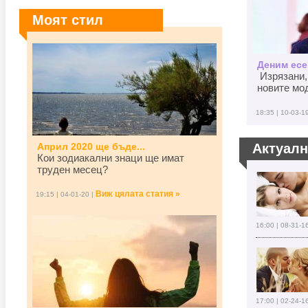
Моят стил
Деним есен
Изрязани,
новите мод
18:35 | 10-03-1
Април 2020 ще бъде...
Актуал
Кои зодиакални знаци ще имат
труден месец?
Виж цялата статия »
19:15 | 04-01-20 |
16:00 | 08-31-1
17:00 | 02-24-1