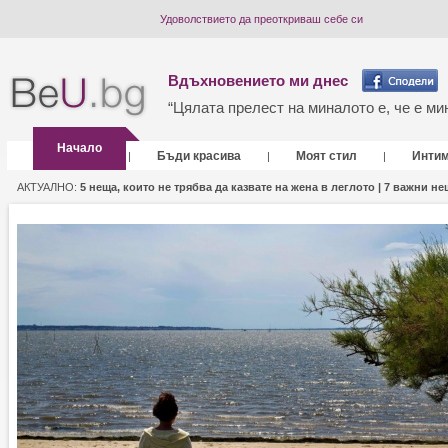
Удоволствието да преоткриваш себе си
Вдъхновението ми днес
“Цялата прелест на миналото е, че е мин
Начало
Бъди красива
Моят стил
Инти
|
|
|
АКТУАЛНО:
5 неща, които не трябва да казвате на жена в леглото |
7 важни нещ