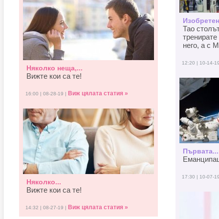
Изобретен
Тао столъ
тренирате 
него, а с M
12:20 | 10-14-1
Няколко неща,...
Вижте кои са те!
Виж цялата статия »
16:00 | 08-28-19 |
Първата...
Еманципаци
17:30 | 10-07-1
Няколко...
Вижте кои са те!
Виж цялата статия »
14:32 | 08-27-19 |