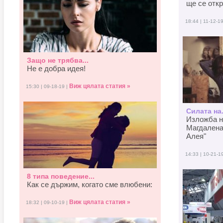
ще се отк
18:44 | 11-12-1
Защо не трябва...
Не е добра идея!
Виж цялата статия »
15:30 | 09-18-19 |
Силата на.
Изложба н
Магдалена
Алея"
14:33 | 10-21-1
8 типа поведение...
Как се държим, когато смe влюбени:
Виж цялата статия »
18:32 | 09-10-19 |