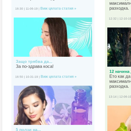
максималн
разходка.
Виж цялата статия »
16:30 | 11-06-19 |
12:32 | 12-10-1
Защо трябва да...
За по-здрава коса!
12 начина 
Ето как да
Виж цялата статия »
16:50 | 10-31-19 |
максималн
разходка.
13:14 | 12-06-1
5 ползи на...