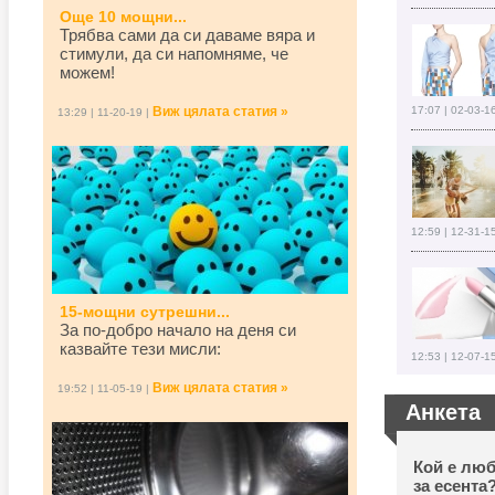
Още 10 мощни...
Трябва сами да си даваме вяра и
стимули, да си напомняме, че
можем!
Виж цялата статия »
17:07 | 02-03-1
13:29 | 11-20-19 |
12:59 | 12-31-1
15-мощни сутрешни...
За по-добро начало на деня си
казвайте тези мисли:
12:53 | 12-07-1
Виж цялата статия »
19:52 | 11-05-19 |
Анкета
Кой е люб
за есента