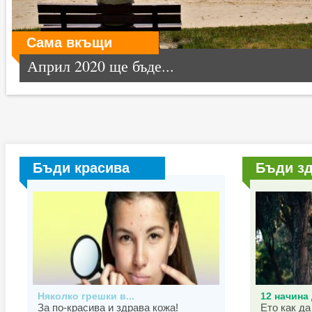
Сама вкъщи
Април 2020 ще бъде...
Бъди красива
Бъди з
Няколко грешки в...
12 начина 
За по-красива и здрава кожа!
Ето как да