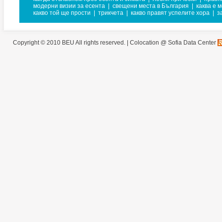
модерни визии за есента
|
свещени места в България
|
каква е 
какво той ще прости
|
трикчета
|
какво правят успелите хора
|
з
Copyright © 2010 BEU All rights reserved. |
Colocation @ Sofia Data Center