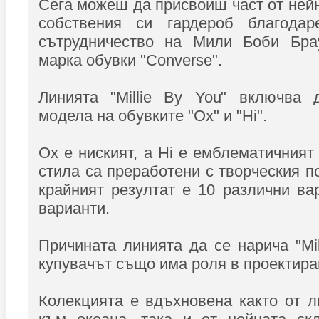
Сега можеш да присвоиш част от нейн
собствения си гардероб благодар
сътрудничество на Мили Боби Бра
марка обувки "Converse".
Линията "Millie By You" включва 
модела на обувките "Ox" и "Hi".
Ox е ниският, а Hi е емблематичният
стила са преработени с творческия п
крайният резултат е 10 различни ва
варианти.
Причината линията да се нарича "Mil
купувачът също има роля в проектира
Колекцията е вдъхновена както от 