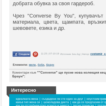
добрата обувка за своя гардероб.
Чрез "Converse By You", купувачът
материала, цвета, щампата, връзки
шевовете, езика и др.
11:25 | 07-10-19
cvetomir_
Източник: beu.bg | Автор:
Елементи:
мили
,
боби
,
браун
Коментари към
""Converse" ще пусне нова колекция ке
Браун":
Интересно
идеалната жена
|
създадени ли сте един за друг
|
неустоим гри
какъв тип жена си
|
шоколадова диета
|
как да се предпазим от 
как да отслабнем през есента и зимата
|
лесни прически
|
празн