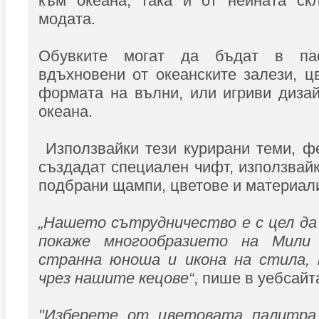
към океана, така и от нейната ск
модата.
Обувките могат да бъдат в пас
вдъхновени от океанските залези, 
формата на вълни, или игриви диза
океана.
Използвайки тези курирани теми, ф
създадат специален чифт, използвай
подбрани щампи, цветове и материали
„Нашето сътрудничество е с цел да 
покаже многообразието на Мили
странна юноша и икона на стила, 
чрез нашите кецове“
, пише в уебсайт
"Изберете от цветовата палитра,