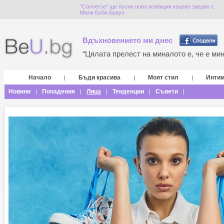
"Converse" ще пусне нова колекция кецове заедно с
Мили Боби Браун
Вдъхновението ми днес
“Цялата прелест на миналото е, че е мина
Начало
Бъди красива
Моят стил
Инти
|
|
|
Новини
Попадения
Лица
Тенденции
Съвети
|
|
|
|
|