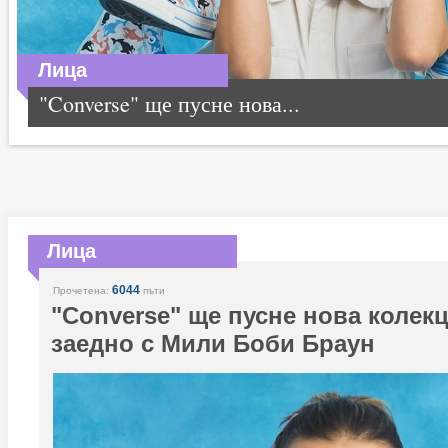
Лица
"Converse" ще пусне нова...
Лица
6044
Прочетена:
пъти
"Converse" ще пусне нова колек
заедно с Мили Боби Браун