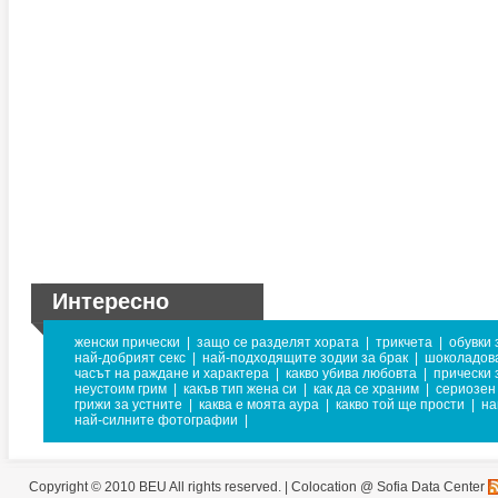
Интересно
женски прически
|
защо се разделят хората
|
трикчета
|
обувки 
най-добрият секс
|
най-подходящите зодии за брак
|
шоколадов
часът на раждане и характера
|
какво убива любовта
|
прически 
неустоим грим
|
какъв тип жена си
|
как да се храним
|
сериозен
грижи за устните
|
каква е моята аура
|
какво той ще прости
|
на
най-силните фотографии
|
Copyright © 2010 BEU All rights reserved. |
Colocation @ Sofia Data Center