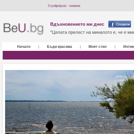
Cryolipolysis - новини
Вдъхновението ми днес
“Цялата прелест на миналото е, че е мин
Начало
Бъди красива
Моят стил
Инти
|
|
|