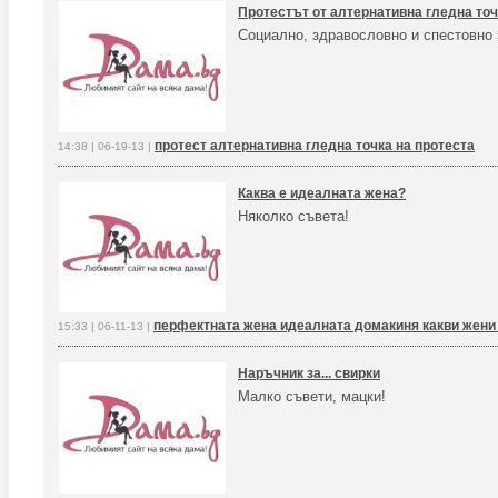
Протестът от алтернативна гледна точ
Социално, здравословно и спестовно 
протест алтернативна гледна точка на протеста
14:38 | 06-19-13 |
Каква е идеалната жена?
Няколко съвета!
перфектната жена идеалната домакиня какви жени
15:33 | 06-11-13 |
Наръчник за... свирки
Малко съвети, мацки!