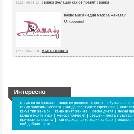
свирки фелацио как се правят свирки
14:20 | 06-03-13 |
Какво мисли един мъж за жената?
Откровено!
мъжът жената
17:19 | 05-23-13 |
Интересно
как да си по-красива
|
защо се разделят хората
|
обувки за есен
как да запазим любовта
|
как да спортувате ефективно
|
шоколад
какъв тип жена си
|
какво искат жените
|
лесна диета
|
лесни пр
каква е моята аура
|
женски прически
|
свещени места в Българи
прически за есента
|
най-подходящите зодии за брак
|
модерен 
най-добрият секс
|