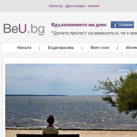
Dama.bg - Други медии - новини
Вдъхновението ми днес
“Цялата прелест на миналото е, че е мин
Начало
Бъди красива
Моят стил
Инти
|
|
|