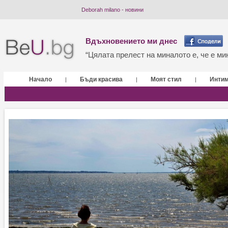
Deborah milano - новини
Вдъхновението ми днес
“Цялата прелест на миналото е, че е мин
Начало
Бъди красива
Моят стил
Инти
|
|
|