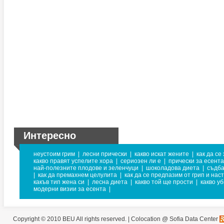
Интересно
неустоим грим
|
лесни прически
|
какво искат жените
|
как да се
какво правят успелите хора
|
сериозен ли е
|
прически за есента
най-полезните плодове и зеленчуци
|
шоколадова диета
|
съдб
|
как да премахнем целулита
|
как да се предпазим от грип и нас
какъв тип жена си
|
лесна диета
|
какво той ще прости
|
какво у
модерни визии за есента
|
Copyright © 2010 BEU All rights reserved. |
Colocation @ Sofia Data Center