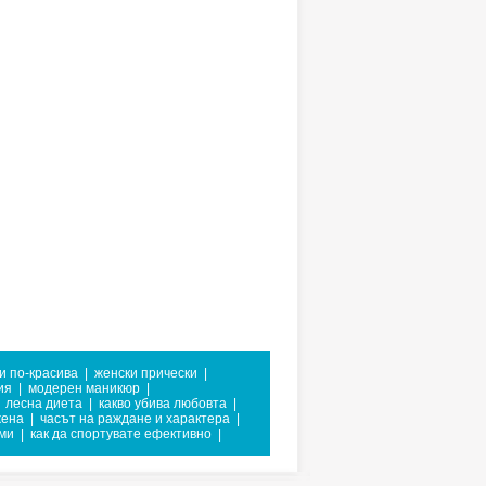
си по-красива
|
женски прически
|
ия
|
модерен маникюр
|
лесна диета
|
какво убива любовта
|
жена
|
часът на раждане и характера
|
ми
|
как да спортувате ефективно
|