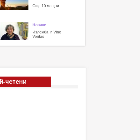
Още 10 мощни...
Новини
Изложба In Vino
Veritas
й-четени