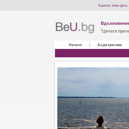
Euphoric shine gloss 
Вдъхновение
“Цялата прелес
Начало
Бъди красива
|