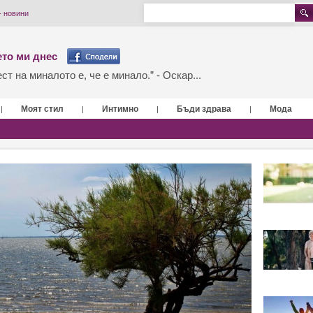
- новини
то ми днес
т на миналото е, че е минало.” - Оскар...
Моят стил
Интимно
Бъди здрава
Мода
|
|
|
|