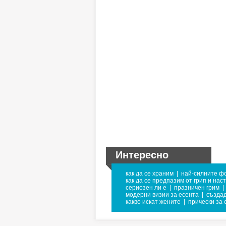
Интересно
как да се храним
|
най-силните ф
как да се предпазим от грип и нас
сериозен ли е
|
празничен грим
|
модерни визии за есента
|
създад
какво искат жените
|
прически за 