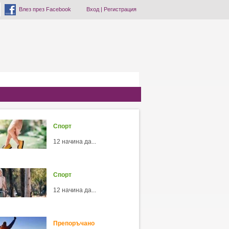
Влез през Facebook
Вход
|
Регистрация
Спорт
12 начина да...
Спорт
12 начина да...
Препоръчано