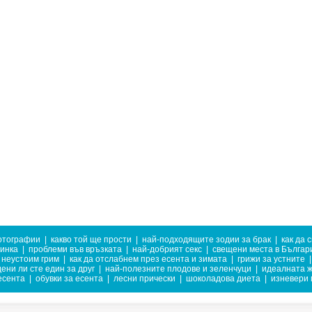
отографии
|
какво той ще прости
|
най-подходящите зодии за брак
|
как да 
тинка
|
проблеми във връзката
|
най-добрият секс
|
свещени места в Българ
неустоим грим
|
как да отслабнем през есента и зимата
|
грижи за устните
|
ени ли сте един за друг
|
най-полезните плодове и зеленчуци
|
идеалната 
есента
|
обувки за есента
|
лесни прически
|
шоколадова диета
|
изневери 