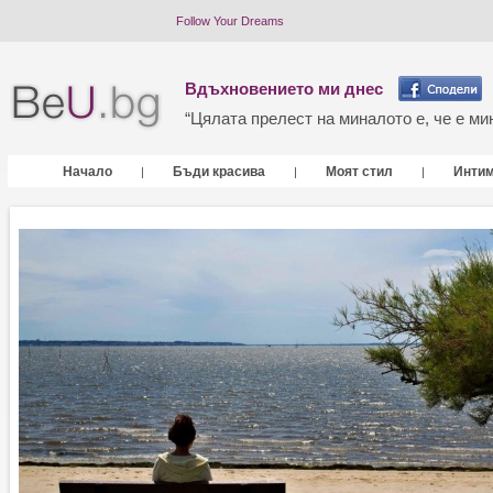
Follow Your Dreams
Вдъхновението ми днес
“Цялата прелест на миналото е, че е мин
Начало
Бъди красива
Моят стил
Инти
|
|
|