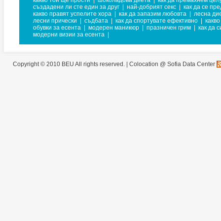
какво той ще прости
|
шоколадова диета
|
как да премахнем цел
създадени ли сте един за друг
|
най-добрият секс
|
как да се пр
какво правят успелите хора
|
как да запазим любовта
|
лесна ди
лесни прически
|
съдбата
|
как да спортувате ефективно
|
какво
обувки за есента
|
модерен маникюр
|
празничен грим
|
как да 
модерни визии за есента
|
Copyright © 2010 BEU All rights reserved. |
Colocation @ Sofia Data Center