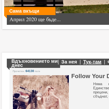
Сама вкъщи
Април 2020 ще бъде...
Вдъхновението ми
|
За нея
|
Тук-там
|
днес
64130
Прочетен:
пъти
Follow Your 
Няма н
Единств
прецени
сбъднат,