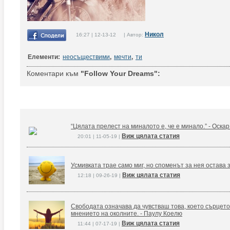
Никол
16:27 | 12-13-12 | Автор:
Елементи:
неосъществими
,
мечти
,
ти
Коментари към
"Follow Your Dreams":
“Цялата прелест на миналото е, че е минало.” - Оска
Виж цялата статия
20:01 | 11-05-19 |
Усмивката трае само миг, но споменът за нея остава 
Виж цялата статия
12:18 | 09-26-19 |
Свободата означава да чувстваш това, което сърцето
мнението на околните. - Паулу Коелю
Виж цялата статия
11:44 | 07-17-19 |