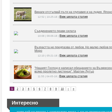
Винаги отстъпвай пътя на глупавия и на лудия. Япон
Виж цялата статия
12:52 | 10-25-18 |
Съединението прави силата
Виж цялата статия
10:08 | 09-06-18 |
Възрастта не предпазва от любов. Но малко любов п
Моро
Виж цялата статия
12:10 | 05-21-18 |
"Нашият Господ е написал обещанието за Възкресение
всяко пролетно листенце". Мартин Лутър
Виж цялата статия
11:55 | 04-05-18 |
1
2
3
4
5
6
7
8
9
10
›
»
Интересно