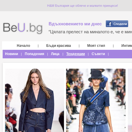
H&M България ще облече и малките принцеси!
Вдъхновението ми днес
“Цялата прелест на миналото е, че е мина
Начало
Бъди красива
Моят стил
Инти
|
|
|
Новини
Попадения
Лица
Тенденции
Съвети
|
|
|
|
|