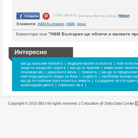
17:00 | 09-26-11
Никол
Източник: BeU.bg | Автор:
Елементи:
H&M България
,
H&M
,
деца
Коментари към
"H&M България ще облече и малките пр
Интересно
как да запазим любовта
|
модерни визии за есента
|
най-полезн
защо се разделят хората
|
как да се храним
|
какво искат жените
изневери ми
|
идеалната жена
|
трикчета
|
как да се предпазим 
най-подходящите зодии за брак
|
съдбата
|
проблеми във връзк
как да отслабнем през есента и зимата
|
създадени ли сте един з
шоколадова диета
|
сериозен ли е
|
Copyright © 2010 BEU All rights reserved. |
Colocation @ Sofia Data Center