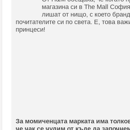
магазина си в The Mall София
лишат от нищо, с което бран
почитателите си по света. Е, това важ
принцеси!
За момиченцата марката има толков
че чак се чудим от къде да започнем