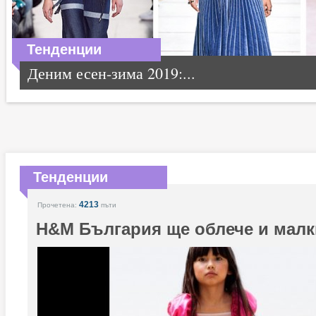
Тенденции
Деним есен-зима 2019:...
Тенденции
4213
Прочетена:
пъти
H&M България ще облече и малк