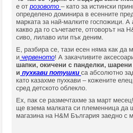
е от
розовото
– като за истински прин
определено доминира в есенните пре
марката за най-малките госпожици. А 
какво да го съчетаете, отговорът на 
сиво, лилаво или пък деним.
Е, разбира се, тази есен няма как да 
и
червеното
! А закачливите аксесоар
шапки, окичени с панделки, шарени
и
пухкави потушки
са абсолютно за
като казахме пухкави – кожените елец
сред детското облекло.
Ех, пак се размечтахме за март месец!
ще взема малката си племенница да 
магазина на H&M България заедно с м