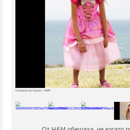
Снимков материал: H&M
От H&M обещаха, че когато п