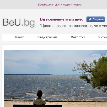
Kadebg.com - Други медии - новини
Вдъхновението ми днес
“Цялата прелест на миналото е, че е мин
Начало
Бъди красива
Моят стил
Инти
|
|
|