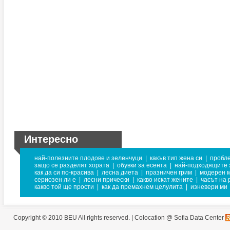
Интересно
най-полезните плодове и зеленчуци
|
какъв тип жена си
|
пробле
защо се разделят хората
|
обувки за есента
|
най-подходящите 
как да си по-красива
|
лесна диета
|
празничен грим
|
модерен 
сериозен ли е
|
лесни прически
|
какво искат жените
|
часът на 
какво той ще прости
|
как да премахнем целулита
|
изневери ми
Copyright © 2010 BEU All rights reserved. |
Colocation @ Sofia Data Center