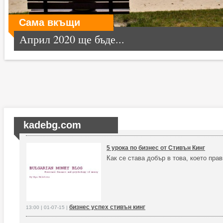
Сама вкъщи
Април 2020 ще бъде...
kadebg.com
5 урока по бизнес от Стивън Кинг
Как се става добър в това, което пра
бизнес успех стивън кинг
13:00 | 01-07-15 |