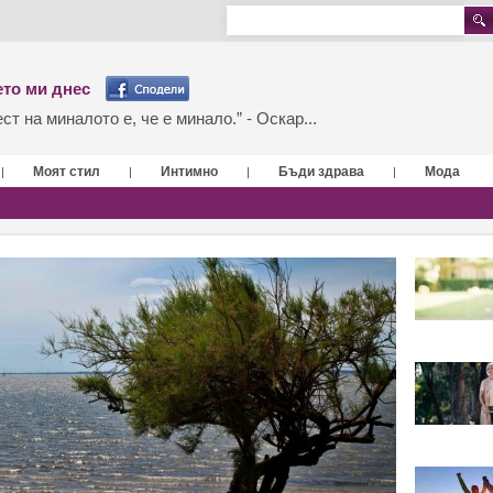
то ми днес
т на миналото е, че е минало.” - Оскар...
Моят стил
Интимно
Бъди здрава
Мода
|
|
|
|