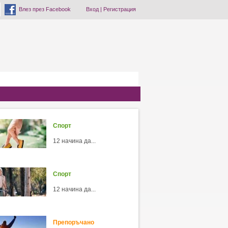
Влез през Facebook
Вход
|
Регистрация
Спорт
12 начина да...
Спорт
12 начина да...
Препоръчано