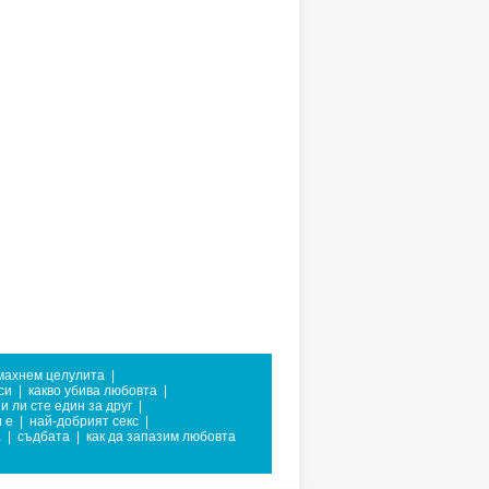
емахнем целулита
|
си
|
какво убива любовта
|
 ли сте един за друг
|
 е
|
най-добрият секс
|
а
|
съдбата
|
как да запазим любовта