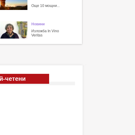
Още 10 мощни...
Новини
Изложба In Vino
Veritas
й-четени