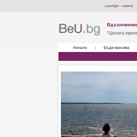
Laserlight - новини
Вдъхновение
“Цялата прелес
Начало
Бъди красива
|