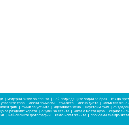
ци
|
модерни визии за есента
|
най-подходящите зодии за брак
|
как да пр
 успелите хора
|
лесни прически
|
трикчета
|
лесна диета
|
какъв тип жена 
ничен грим
|
грижи за устните
|
идеалната жена
|
неустоим грим
|
създадени
що се разделят хората
|
обувки за есента
|
каква е моята аура
|
сериозен ли
ски
|
най-силните фотографии
|
какво искат жените
|
проблеми във връзкат