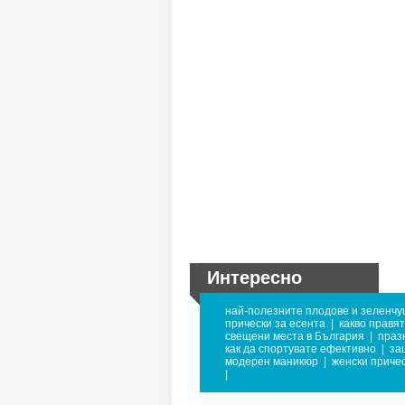
Интересно
най-полезните плодове и зеленчу
прически за есента
|
какво правят
свещени места в България
|
праз
как да спортувате ефективно
|
за
модерен маникюр
|
женски приче
|