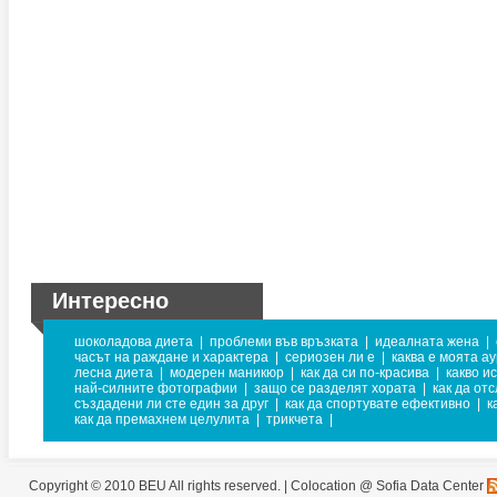
Интересно
шоколадова диета
|
проблеми във връзката
|
идеалната жена
|
часът на раждане и характера
|
сериозен ли е
|
каква е моята а
лесна диета
|
модерен маникюр
|
как да си по-красива
|
какво и
най-силните фотографии
|
защо се разделят хората
|
как да от
създадени ли сте един за друг
|
как да спортувате ефективно
|
к
как да премахнем целулита
|
трикчета
|
Copyright © 2010 BEU All rights reserved. |
Colocation @ Sofia Data Center