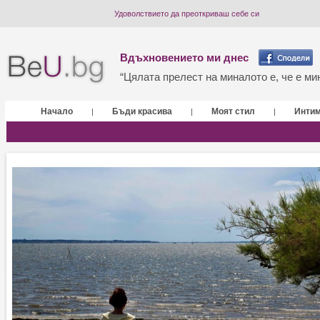
Удоволствието да преоткриваш себе си
Вдъхновението ми днес
“Цялата прелест на миналото е, че е мин
Начало
Бъди красива
Моят стил
Инти
|
|
|