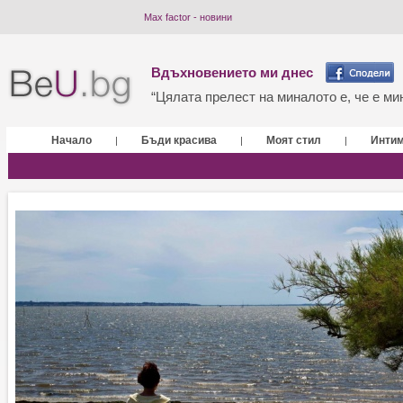
Max factor - новини
Вдъхновението ми днес
“Цялата прелест на миналото е, че е мин
Начало
Бъди красива
Моят стил
Инти
|
|
|