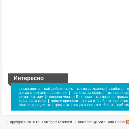
Интересно
лесна диета
|
най-добрият секс
|
как да се храним
|
съдбата
|
п
как да спортувате ефективно
|
прически за есента
|
изневери ми
неустоим грим
|
свещени места в България
|
как да си по-красив
идеалната жена
|
женски прически
|
как да отслабнем през есен
шоколадова диета
|
трикчета
|
как да запазим любовта
|
най-си
Copyright © 2010 BEU All rights reserved. |
Colocation @ Sofia Data Center