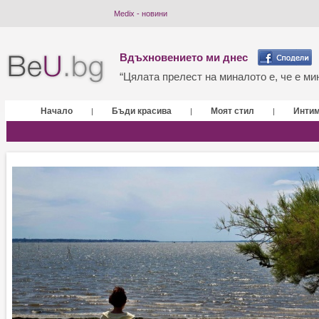
Medix - новини
Вдъхновението ми днес
“Цялата прелест на миналото е, че е мин
Начало
Бъди красива
Моят стил
Инти
|
|
|