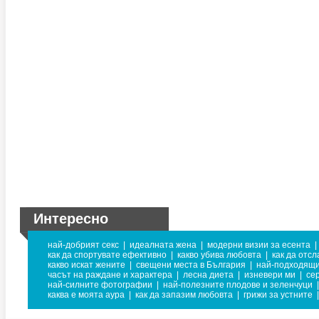
Интересно
най-добрият секс
|
идеалната жена
|
модерни визии за есента
|
как да спортувате ефективно
|
какво убива любовта
|
как да отс
какво искат жените
|
свещени места в България
|
най-подходящи
часът на раждане и характера
|
лесна диета
|
изневери ми
|
се
най-силните фотографии
|
най-полезните плодове и зеленчуци
|
каква е моята аура
|
как да запазим любовта
|
грижи за устните
|