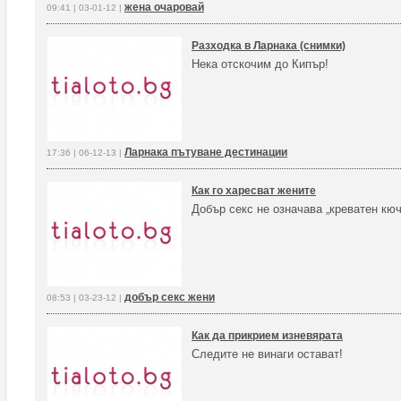
жена очаровай
09:41 | 03-01-12 |
Разходка в Ларнака (снимки)
Нека отскочим до Кипър!
Ларнака пътуване дестинации
17:36 | 06-12-13 |
Как го харесват жените
Добър секс не означава „креватен кюч
добър секс жени
08:53 | 03-23-12 |
Как да прикрием изневярата
Следите не винаги остават!