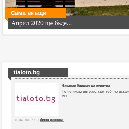
Сама вкъщи
Април 2020 ще бъде...
tialoto.bg
Накарай бившия да ревнува
Не че имам интерес към теб, но иска
мен.
бивш ревност
09:34 | 03-27-12 |