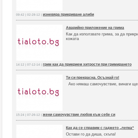
изневяра прикриване алиби
09:42 | 02-28-12 |
Аварийно приложение на грима
Как да използвате грима, за да прикр
кожата
грим как да прикрием хитрости при гримирането
14:12 | 07-12-14 |
Ти си прекрасна. Осъзнай го!
Ако нямаш самочувствие, винаги ще
жени самочувствие любов към себе си
15:24 | 07-26-12 |
Как да се справим с гаджето „лепка“
Остави го да диша, скъпа!