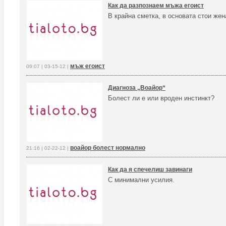
Как да разпознаем мъжа егоист
В крайна сметка, в основата стои жен
мъж егоист
09:07 | 03-15-12 |
Диагноза „Воайор“
Болест ли е или вроден инстинкт?
воайор болест нормално
21:16 | 02-22-12 |
Как да я спечелиш завинаги
С минимални усилия.