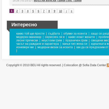
мръсни женски тайни секс тайни
14:26 | 01-23-12 |
1
2
3
4
5
6
7
8
9
10
›
»
Интересно
какво той ще прости
|
съдбата
|
обувки за есента
|
защо се раз
модерен маникюр
|
сериозен ли е
|
какво искат жените
|
пробле
лесни прически
|
неустоим грим
|
празничен грим
|
свещени мес
часът на раждане и характера
|
какъв тип жена си
|
идеалната ж
изневери ми
|
модерни визии за есента
|
как да се предпазим от
|
Copyright © 2010 BEU All rights reserved. |
Colocation @ Sofia Data Center