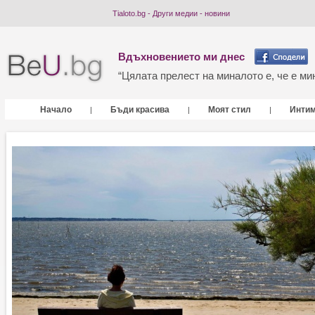
Tialoto.bg - Други медии - новини
Вдъхновението ми днес
“Цялата прелест на миналото е, че е мин
Начало
Бъди красива
Моят стил
Инти
|
|
|