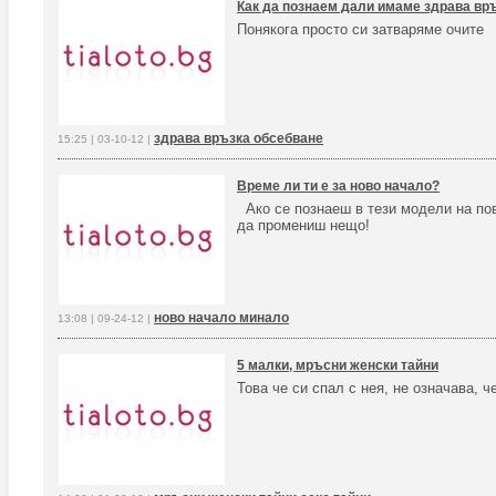
Как да познаем дали имаме здрава вр
Понякога просто си затваряме очите
здрава връзка обсебване
15:25 | 03-10-12 |
Време ли ти е за ново начало?
Ако се познаеш в тези модели на пов
да промениш нещо!
ново начало минало
13:08 | 09-24-12 |
5 малки, мръсни женски тайни
Това че си спал с нея, не означава, ч