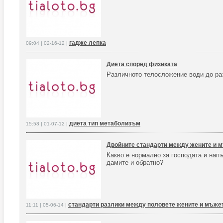
гадже лепка
09:04 | 02-16-12 |
Диета според физиката
Различното телосложение води до ра
диета тип метаболизъм
15:58 | 01-07-12 |
Двойните стандарти между жените и 
Какво е нормално за господата и нап
дамите и обратно?
стандарти разлики между половете жените и мъже
11:11 | 05-06-14 |